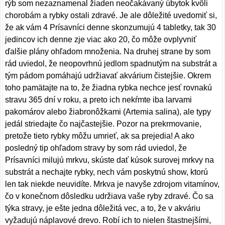
rýb som nezaznamenal žiaden neočakávaný úbytok kvôli
chorobám a rybky ostali zdravé. Je ale dôležité uvedomiť si,
že ak vám 4 Prísavníci denne skonzumujú 4 tabletky, tak 30
jedincov ich denne zje viac ako 20, čo môže ovplyvniť
ďalšie plány ohľadom množenia. Na druhej strane by som
rád uviedol, že neopovrhnú jedlom spadnutým na substrát a
tým pádom pomáhajú udržiavať akvárium čistejšie. Okrem
toho pamätajte na to, že žiadna rybka nechce jesť rovnakú
stravu 365 dní v roku, a preto ich nekŕmte iba larvami
pakomárov alebo žiabronôžkami (Artemia salina), ale typy
jedál striedajte čo najčastejšie. Pozor na prekrmovanie,
pretože tieto rybky môžu umrieť, ak sa prejedia! A ako
posledný tip ohľadom stravy by som rád uviedol, že
Prísavníci milujú mrkvu, skúste dať kúsok surovej mrkvy na
substrát a nechajte rybky, nech vám poskytnú show, ktorú
len tak niekde neuvidíte. Mrkva je navyše zdrojom vitamínov,
čo v konečnom dôsledku udržiava vaše ryby zdravé. Čo sa
týka stravy, je ešte jedna dôležitá vec, a to, že v akváriu
vyžadujú náplavové drevo. Robí ich to nielen štastnejšími,