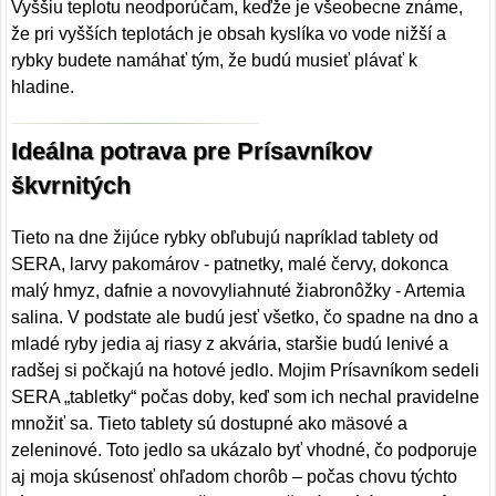
Vyššiu teplotu neodporúčam, keďže je všeobecne známe,
že pri vyšších teplotách je obsah kyslíka vo vode nižší a
rybky budete namáhať tým, že budú musieť plávať k
hladine.
Ideálna potrava pre Prísavníkov
škvrnitých
Tieto na dne žijúce rybky obľubujú napríklad tablety od
SERA, larvy pakomárov - patnetky, malé červy, dokonca
malý hmyz, dafnie a novovyliahnuté žiabronôžky - Artemia
salina. V podstate ale budú jesť všetko, čo spadne na dno a
mladé ryby jedia aj riasy z akvária, staršie budú lenivé a
radšej si počkajú na hotové jedlo. Mojim Prísavníkom sedeli
SERA „tabletky“ počas doby, keď som ich nechal pravidelne
množiť sa. Tieto tablety sú dostupné ako mäsové a
zeleninové. Toto jedlo sa ukázalo byť vhodné, čo podporuje
aj moja skúsenosť ohľadom chorôb – počas chovu týchto