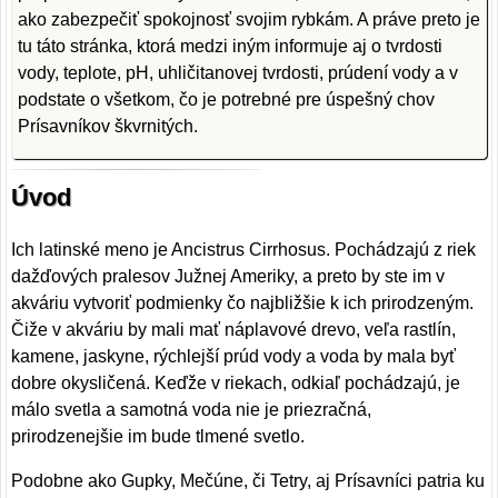
ako zabezpečiť spokojnosť svojim rybkám. A práve preto je
tu táto stránka, ktorá medzi iným informuje aj o tvrdosti
vody, teplote, pH, uhličitanovej tvrdosti, prúdení vody a v
podstate o všetkom, čo je potrebné pre úspešný chov
Prísavníkov škvrnitých.
Úvod
Ich latinské meno je Ancistrus Cirrhosus. Pochádzajú z riek
dažďových pralesov Južnej Ameriky, a preto by ste im v
akváriu vytvoriť podmienky čo najbližšie k ich prirodzeným.
Čiže v akváriu by mali mať náplavové drevo, veľa rastlín,
kamene, jaskyne, rýchlejší prúd vody a voda by mala byť
dobre okysličená. Keďže v riekach, odkiaľ pochádzajú, je
málo svetla a samotná voda nie je priezračná,
prirodzenejšie im bude tlmené svetlo.
Podobne ako Gupky, Mečúne, či Tetry, aj Prísavníci patria ku