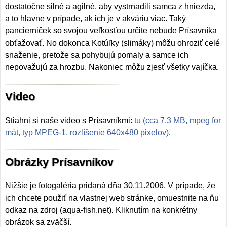
dostatočne silné a agilné, aby vystrnadili samca z hniezda,
a to hlavne v prípade, ak ich je v akváriu viac. Taký
pancierniček so svojou veľkosťou určite nebude Prísavníka
obťažovať. No dokonca Kotúľky (slimáky) môžu ohroziť celé
snaženie, pretože sa pohybujú pomaly a samce ich
nepovažujú za hrozbu. Nakoniec môžu zjesť všetky vajíčka.
Video
Stiahni si naše video s Prísavníkmi:
tu (cca 7,3 MB, mpeg for
mát, typ MPEG-1, rozlíšenie 640x480 pixelov)
.
Obrázky Prísavníkov
Nižšie je fotogaléria pridaná dňa 30.11.2006. V prípade, že
ich chcete použiť na vlastnej web stránke, omuestnite na ňu
odkaz na zdroj (aqua-fish.net). Kliknutím na konkrétny
obrázok sa zväčší.