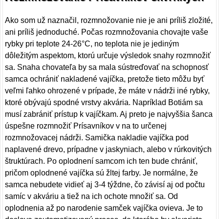
Ako som už naznačil, rozmnožovanie nie je ani príliš zložité,
ani príliš jednoduché. Počas rozmnožovania chovajte vaše
rybky pri teplote 24-26°C, no teplota nie je jediným
dôležitým aspektom, ktorú určuje výsledok snahy rozmnožiť
sa. Snaha chovateľa by sa mala sústreďovať na schopnosť
samca ochrániť nakladené vajíčka, pretože tieto môžu byť
veľmi ľahko ohrozené v prípade, že máte v nádrži iné rybky,
ktoré obývajú spodné vrstvy akvária. Napríklad Botiám sa
musí zabrániť prístup k vajíčkam. Aj preto je najvyššia šanca
úspešne rozmnožiť Prísavníkov v na to určenej
rozmnožovacej nádrži. Samička nakladie vajíčka pod
naplavené drevo, prípadne v jaskyniach, alebo v rúrkovitých
štruktúrach. Po oplodnení samcom ich ten bude chrániť,
pričom oplodnené vajíčka sú žltej farby. Je normálne, že
samca nebudete vidieť aj 3-4 týždne, čo závisí aj od počtu
samíc v akváriu a tiež na ich ochote množiť sa. Od
oplodnenia až po narodenie samček vajíčka ovieva. Je to