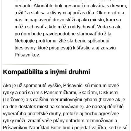
nedarilo. Akonáhle boli presunutí do akvária s drevom,
„ožili“ a stali sa aktívnymi aj počas dňa. Okrem zdroja
rias im naplavené drevo slúži aj ako miesto, kam sa
môžu schovať a kde môžu oddychovať. Voda sa ale
po ňom bude pravdepodobne sfarbovať do žlta.
Nebojujte proti tomu, žlté sfarbenie spôsobujú
triesloviny, ktoré prispievajú k šťastiu a aj zdraviu
Prísavníkov.
Kompatibilita s inými druhmi
Ako je už spomenuté vyššie, Prísavníci sú mierumilovné
rybky a darí sa im s Pancierničkami, Skalármi, Diskusmi
(Terčovce) a s ďalšími mierumilovnými rybami (hlavne ak je
na dne dostatok miest na schovávanie). Je naozaj dôležité
vyberať iba priateľské druhy, pretože aj trochu agresívne
rybky môžu zmariť vaše plány ohľadom rozmnožovania
Prísavníkov. Napríklad Botie budú pojedať vajíčka, keďže sú