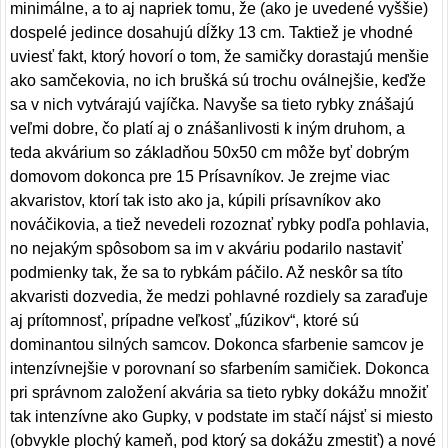
minimálne, a to aj napriek tomu, že (ako je uvedené vyššie)
dospelé jedince dosahujú dĺžky 13 cm. Taktiež je vhodné
uviesť fakt, ktorý hovorí o tom, že samičky dorastajú menšie
ako samčekovia, no ich brušká sú trochu oválnejšie, keďže
sa v nich vytvárajú vajíčka. Navyše sa tieto rybky znášajú
veľmi dobre, čo platí aj o znášanlivosti k iným druhom, a
teda akvárium so základňou 50x50 cm môže byť dobrým
domovom dokonca pre 15 Prísavníkov. Je zrejme viac
akvaristov, ktorí tak isto ako ja, kúpili prísavníkov ako
nováčikovia, a tiež nevedeli rozoznať rybky podľa pohlavia,
no nejakým spôsobom sa im v akváriu podarilo nastaviť
podmienky tak, že sa to rybkám páčilo. Až neskôr sa títo
akvaristi dozvedia, že medzi pohlavné rozdiely sa zaraďuje
aj prítomnosť, prípadne veľkosť „fúzikov“, ktoré sú
dominantou silných samcov. Dokonca sfarbenie samcov je
intenzívnejšie v porovnaní so sfarbením samičiek. Dokonca
pri správnom založení akvária sa tieto rybky dokážu množiť
tak intenzívne ako Gupky, v podstate im stačí nájsť si miesto
(obvykle plochý kameň, pod ktorý sa dokážu zmestiť) a nové