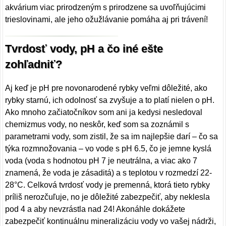
akvárium viac prirodzeným s prirodzene sa uvoľňujúcimi
trieslovinami, ale jeho ožužlávanie pomáha aj pri trávení!
Tvrdosť vody, pH a čo iné ešte
zohľadniť?
Aj keď je pH pre novonarodené rybky veľmi dôležité, ako
rybky starnú, ich odolnosť sa zvyšuje a to platí nielen o pH.
Ako mnoho začiatočníkov som ani ja kedysi nesledoval
chemizmus vody, no neskôr, keď som sa zoznámil s
parametrami vody, som zistil, že sa im najlepšie darí – čo sa
týka rozmnožovania – vo vode s pH 6.5, čo je jemne kyslá
voda (voda s hodnotou pH 7 je neutrálna, a viac ako 7
znamená, že voda je zásaditá) a s teplotou v rozmedzí 22-
28°C. Celková tvrdosť vody je premenná, ktorá tieto rybky
príliš nerozčuľuje, no je dôležité zabezpečiť, aby neklesla
pod 4 a aby nevzrástla nad 24! Akonáhle dokážete
zabezpečiť kontinuálnu mineralizáciu vody vo vašej nádrži,