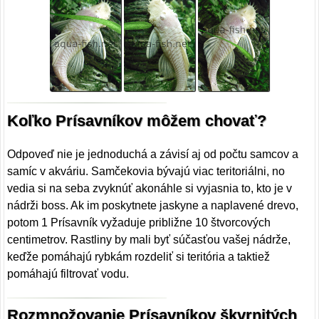
Koľko Prísavníkov môžem chovať?
Odpoveď nie je jednoduchá a závisí aj od počtu samcov a
samíc v akváriu. Samčekovia bývajú viac teritoriálni, no
vedia si na seba zvyknúť akonáhle si vyjasnia to, kto je v
nádrži boss. Ak im poskytnete jaskyne a naplavené drevo,
potom 1 Prísavník vyžaduje približne 10 štvorcových
centimetrov. Rastliny by mali byť súčasťou vašej nádrže,
keďže pomáhajú rybkám rozdeliť si teritória a taktiež
pomáhajú filtrovať vodu.
Rozmnožovanie Prísavníkov škvrnitých