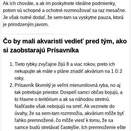
Ak ich chováte, a ak im poskytnete ideálne podmienky,
potom sú schopné a ochotné rozmnožovať sa raz mesačne.
Je však nutné dodať, že sem-tam sa vyskytne pauza, ktorá
je prirodzeným javom.
Čo by mali akvaristi vedieť pred tým, ako
si zaobstarajú Prísavníka
Tieto rybky zvyčajne žijú 8 a viac rokov, preto ich
nekupujte ak máte v pláne zriadiť akvárium na 1 či 2
roky.
Prísavník škvrnitý je veľmi mierumilovná ryba, no aj
tak potrebuje priestor. Dospelí samci občas bojujú, a
to hlavne o teritórium a ak sa náhodou stretnú.
Našťastie však nebojujú na smrť. Ak vezmete do
úvahy, že sa sem-tam rozmnožia, akvárium môže byť
ľahko premnožené, čo môže viesť k tomu, že sa
samce budú stretávať častejšie. Ich premnoženie ešte