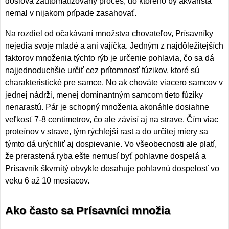
doslova zautomatizovaný proces, do ktorého by akvarista
nemal v nijakom prípade zasahovať.
Na rozdiel od očakávaní množstva chovateľov, Prísavníky
nejedia svoje mladé a ani vajíčka. Jedným z najdôležitejších
faktorov množenia týchto rýb je určenie pohlavia, čo sa dá
najjednoduchšie určiť cez prítomnosť fúzikov, ktoré sú
charakteristické pre samce. No ak chováte viacero samcov v
jednej nádrži, menej dominantným samcom tieto fúziky
nenarastú. Pár je schopný množenia akonáhle dosiahne
veľkosť 7-8 centimetrov, čo ale závisí aj na strave. Čím viac
proteínov v strave, tým rýchlejší rast a do určitej miery sa
týmto dá urýchliť aj dospievanie. Vo všeobecnosti ale platí,
že prerastená ryba ešte nemusí byť pohlavne dospelá a
Prísavník škvrnitý obvykle dosahuje pohlavnú dospelosť vo
veku 6 až 10 mesiacov.
Ako často sa Prísavníci množia