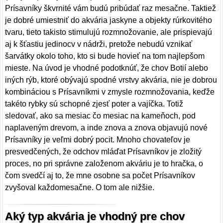
Prísavníky škvrnité vám budú pribúdať raz mesačne. Taktiež
je dobré umiestniť do akvária jaskyne a objekty rúrkovitého
tvaru, tieto takisto stimulujú rozmnožovanie, ale prispievajú
aj k šťastiu jedinocv v nádrži, pretože nebudú vznikať
šarvátky okolo toho, kto si bude hovieť na tom najlepšom
mieste. Na úvod je vhodné podotknúť, že chov Botií alebo
iných rýb, ktoré obývajú spodné vrstvy akvária, nie je dobrou
kombináciou s Prísavníkmi v zmysle rozmnožovania, keďže
takéto rybky sú schopné zjesť poter a vajíčka. Totiž
sledovať, ako sa mesiac čo mesiac na kameňoch, pod
naplaveným drevom, a inde znova a znova objavujú nové
Prísavníky je veľmi dobrý pocit. Mnoho chovateľov je
presvedčených, že odchov mláďat Prísavníkov je zložitý
proces, no pri správne založenom akváriu je to hračka, o
čom svedčí aj to, že mne osobne sa počet Prísavníkov
zvyšoval každomesačne. O tom ale nižšie.
Aký typ akvária je vhodný pre chov