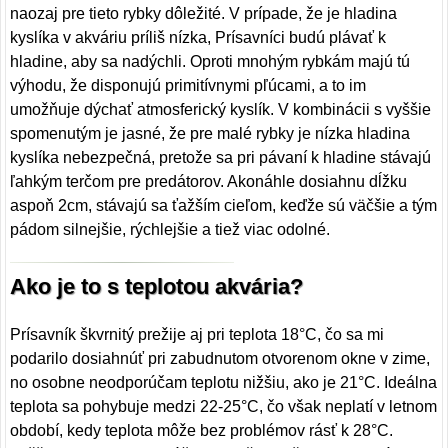
naozaj pre tieto rybky dôležité. V prípade, že je hladina
kyslíka v akváriu príliš nízka, Prísavníci budú plávať k
hladine, aby sa nadýchli. Oproti mnohým rybkám majú tú
výhodu, že disponujú primitívnymi pľúcami, a to im
umožňuje dýchať atmosferický kyslík. V kombinácii s vyššie
spomenutým je jasné, že pre malé rybky je nízka hladina
kyslíka nebezpečná, pretože sa pri pávaní k hladine stávajú
ľahkým terčom pre predátorov. Akonáhle dosiahnu dĺžku
aspoň 2cm, stávajú sa ťažším cieľom, keďže sú väčšie a tým
pádom silnejšie, rýchlejšie a tiež viac odolné.
Ako je to s teplotou akvária?
Prísavník škvrnitý prežije aj pri teplota 18°C, čo sa mi
podarilo dosiahnúť pri zabudnutom otvorenom okne v zime,
no osobne neodporúčam teplotu nižšiu, ako je 21°C. Ideálna
teplota sa pohybuje medzi 22-25°C, čo však neplatí v letnom
období, kedy teplota môže bez problémov rásť k 28°C.