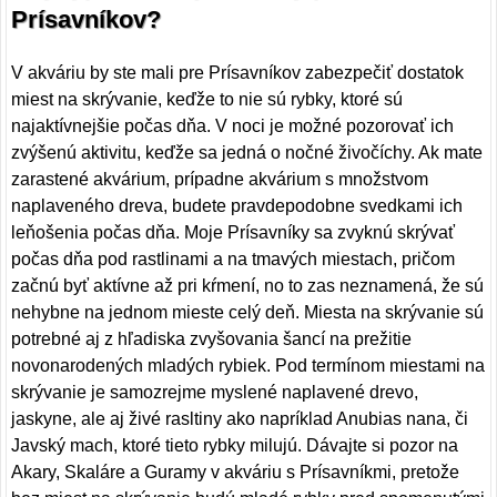
Prísavníkov?
V akváriu by ste mali pre Prísavníkov zabezpečiť dostatok
miest na skrývanie, keďže to nie sú rybky, ktoré sú
najaktívnejšie počas dňa. V noci je možné pozorovať ich
zvýšenú aktivitu, keďže sa jedná o nočné živočíchy. Ak mate
zarastené akvárium, prípadne akvárium s množstvom
naplaveného dreva, budete pravdepodobne svedkami ich
leňošenia počas dňa. Moje Prísavníky sa zvyknú skrývať
počas dňa pod rastlinami a na tmavých miestach, pričom
začnú byť aktívne až pri kŕmení, no to zas neznamená, že sú
nehybne na jednom mieste celý deň. Miesta na skrývanie sú
potrebné aj z hľadiska zvyšovania šancí na prežitie
novonarodených mladých rybiek. Pod termínom miestami na
skrývanie je samozrejme myslené naplavené drevo,
jaskyne, ale aj živé rasltiny ako napríklad Anubias nana, či
Javský mach, ktoré tieto rybky milujú. Dávajte si pozor na
Akary, Skaláre a Guramy v akváriu s Prísavníkmi, pretože