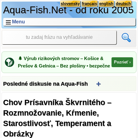
slovensky
français
english
deutsch
Aqua-Fish.Net - od roku 2005
Menu
🌲 Výrub rizikových stromov – Košice &
Pozrieť ›
Prešov & Gelnica – Bez plošiny • bezpečne
+
Posledné diskusie na Aqua-Fish
Chov Prísavníka Škvrnitého –
Rozmnožovanie, Kŕmenie,
Starostlivosť, Temperament a
Obrázky