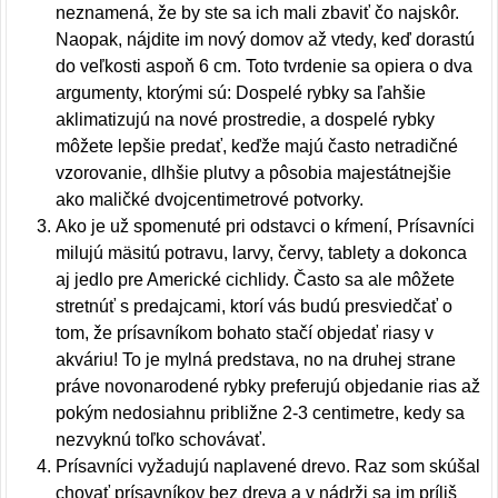
neznamená, že by ste sa ich mali zbaviť čo najskôr.
Naopak, nájdite im nový domov až vtedy, keď dorastú
do veľkosti aspoň 6 cm. Toto tvrdenie sa opiera o dva
argumenty, ktorými sú: Dospelé rybky sa ľahšie
aklimatizujú na nové prostredie, a dospelé rybky
môžete lepšie predať, keďže majú často netradičné
vzorovanie, dlhšie plutvy a pôsobia majestátnejšie
ako maličké dvojcentimetrové potvorky.
Ako je už spomenuté pri odstavci o kŕmení, Prísavníci
milujú mäsitú potravu, larvy, červy, tablety a dokonca
aj jedlo pre Americké cichlidy. Často sa ale môžete
stretnúť s predajcami, ktorí vás budú presviedčať o
tom, že prísavníkom bohato stačí objedať riasy v
akváriu! To je mylná predstava, no na druhej strane
práve novonarodené rybky preferujú objedanie rias až
pokým nedosiahnu približne 2-3 centimetre, kedy sa
nezvyknú toľko schovávať.
Prísavníci vyžadujú naplavené drevo. Raz som skúšal
chovať prísavníkov bez dreva a v nádrži sa im príliš