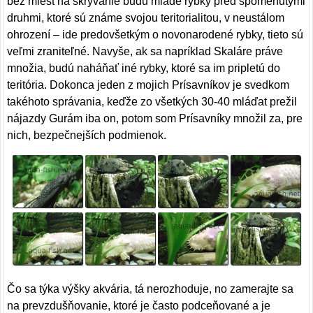
bez miest na skrývanie budú mladé rybky pred spomenutými
druhmi, ktoré sú známe svojou teritorialitou, v neustálom
ohrození – ide predovšetkým o novonarodené rybky, tieto sú
veľmi zraniteľné. Navyše, ak sa napríklad Skaláre práve
množia, budú naháňať iné rybky, ktoré sa im pripletú do
teritória. Dokonca jeden z mojich Prísavníkov je svedkom
takéhoto správania, keďže zo všetkých 30-40 mláďat prežil
nájazdy Gurám iba on, potom som Prísavníky množil za, pre
nich, bezpečnejších podmienok.
Čo sa týka výšky akvária, tá nerozhoduje, no zamerajte sa
na prevzdušňovanie, ktoré je často podceňované a je