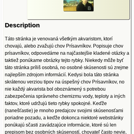
Description
Táto stránka je venovaná všetkým akvaristom, ktorí
chovajú, alebo zvažujú chov Prísavníkov. Popisuje chov
prísavníkov, odpovedáme na najčastejšie kladené otázky a
taktiež ponúkame obrázky tejto rybky. Niekedy môže byť
táto stránka príliš osobná, no osobné skúsenosti sú zrejme
najlepším zdrojom informácií. Kedysi bola táto stránka
skrátenou verziou tipov na úspešný chov Prísavníkov, no
nie každý akvarista bol oboznámený s potrebou
zabezpečenia správneho chemizmu vody, teploty a iných
faktov, ktoré udržujú tieto rybky spokojné. Keďže
(nanešťastie) je mnoho predajcov svojimi skúsenosťami
poriadne pozadu, a keďže dokonca niektoré webstránky
ponúkajú sčasti zavádzajúce informácie, ktoré sú len
prepisom bez osobných skúseností, chovateľ často nevie,