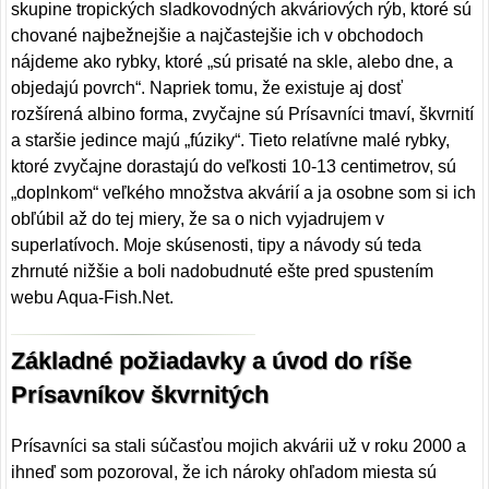
skupine tropických sladkovodných akváriových rýb, ktoré sú
chované najbežnejšie a najčastejšie ich v obchodoch
nájdeme ako rybky, ktoré „sú prisaté na skle, alebo dne, a
objedajú povrch“. Napriek tomu, že existuje aj dosť
rozšírená albino forma, zvyčajne sú Prísavníci tmaví, škvrnití
a staršie jedince majú „fúziky“. Tieto relatívne malé rybky,
ktoré zvyčajne dorastajú do veľkosti 10-13 centimetrov, sú
„doplnkom“ veľkého množstva akvárií a ja osobne som si ich
obľúbil až do tej miery, že sa o nich vyjadrujem v
superlatívoch. Moje skúsenosti, tipy a návody sú teda
zhrnuté nižšie a boli nadobudnuté ešte pred spustením
webu Aqua-Fish.Net.
Základné požiadavky a úvod do ríše
Prísavníkov škvrnitých
Prísavníci sa stali súčasťou mojich akvárii už v roku 2000 a
ihneď som pozoroval, že ich nároky ohľadom miesta sú