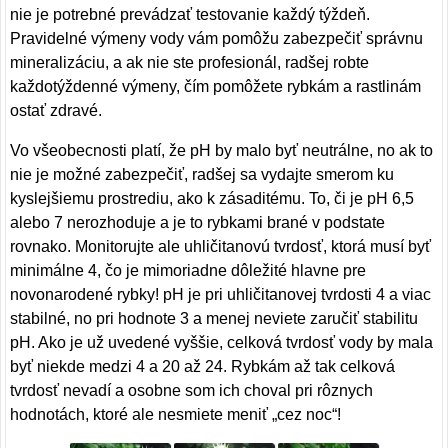
nie je potrebné prevádzať testovanie každý týždeň.
Pravidelné výmeny vody vám pomôžu zabezpečiť správnu
mineralizáciu, a ak nie ste profesionál, radšej robte
každotýždenné výmeny, čím pomôžete rybkám a rastlinám
ostať zdravé.
Vo všeobecnosti platí, že pH by malo byť neutrálne, no ak to
nie je možné zabezpečiť, radšej sa vydajte smerom ku
kyslejšiemu prostrediu, ako k zásaditému. To, či je pH 6,5
alebo 7 nerozhoduje a je to rybkami brané v podstate
rovnako. Monitorujte ale uhličitanovú tvrdosť, ktorá musí byť
minimálne 4, čo je mimoriadne dôležité hlavne pre
novonarodené rybky! pH je pri uhličitanovej tvrdosti 4 a viac
stabilné, no pri hodnote 3 a menej neviete zaručiť stabilitu
pH. Ako je už uvedené vyššie, celková tvrdosť vody by mala
byť niekde medzi 4 a 20 až 24. Rybkám až tak celková
tvrdosť nevadí a osobne som ich choval pri rôznych
hodnotách, ktoré ale nesmiete meniť „cez noc“!