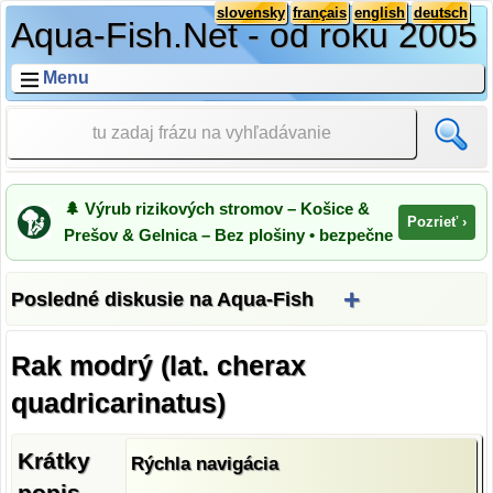
slovensky
français
english
deutsch
Aqua-Fish.Net - od roku 2005
Menu
🌲 Výrub rizikových stromov – Košice &
Pozrieť ›
Prešov & Gelnica – Bez plošiny • bezpečne
+
Posledné diskusie na Aqua-Fish
Rak modrý (lat. cherax
quadricarinatus)
Krátky
Rýchla navigácia
popis