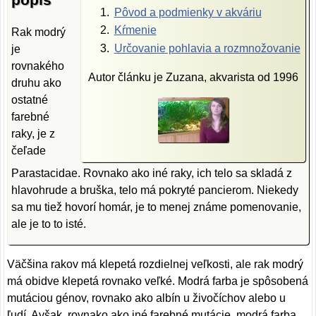
Pôvod a podmienky v akváriu
Kŕmenie
Rak modrý
Určovanie pohlavia a rozmnožovanie
je
rovnakého
Autor článku je Zuzana, akvarista od 1996
druhu ako
ostatné
farebné
raky, je z
čeľade
Parastacidae. Rovnako ako iné raky, ich telo sa skladá z
hlavohrude a bruška, telo má pokryté pancierom. Niekedy
sa mu tiež hovorí homár, je to menej známe pomenovanie,
ale je to to isté.
Väčšina rakov má klepetá rozdielnej veľkosti, ale rak modrý
má obidve klepetá rovnako veľké. Modrá farba je spôsobená
mutáciou génov, rovnako ako albín u živočíchov alebo u
ľudí. Avšak, rovnako ako iné farebné mutácie, modrá farba