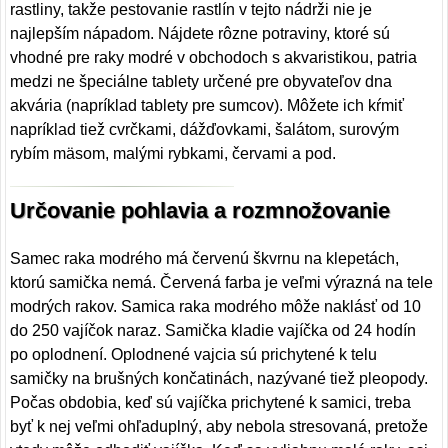
rastliny, takže pestovanie rastlín v tejto nádrži nie je
najlepším nápadom. Nájdete rôzne potraviny, ktoré sú
vhodné pre raky modré v obchodoch s akvaristikou, patria
medzi ne špeciálne tablety určené pre obyvateľov dna
akvária (napríklad tablety pre sumcov). Môžete ich kŕmiť
napríklad tiež cvrčkami, dážďovkami, šalátom, surovým
rybím mäsom, malými rybkami, červami a pod.
Určovanie pohlavia a rozmnožovanie
Samec raka modrého má červenú škvrnu na klepetách,
ktorú samička nemá. Červená farba je veľmi výrazná na tele
modrých rakov. Samica raka modrého môže naklásť od 10
do 250 vajíčok naraz. Samička kladie vajíčka od 24 hodín
po oplodnení. Oplodnené vajcia sú prichytené k telu
samičky na brušných končatinách, nazývané tiež pleopody.
Počas obdobia, keď sú vajíčka prichytené k samici, treba
byť k nej veľmi ohľaduplný, aby nebola stresovaná, pretože