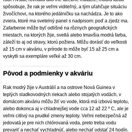
spôsobuje, že rak je veľmi viditeľný, a tým uľahčuje situáciu
živočíchovi, na ktorého jedálničku sa nachádza. Je to ako
zviera, ktoré ma svetelný panel s nadpisom: poď a zjedz ma.
Zafarbenie môže byť odlišné na rôznych geografických
miestach, na ktorých žije, svetlá alebo tmavšia modrá farba,
záleží to aj od stravy, ktorú požiera. Môžu dorásť do veľkosti
až 15 cm v akváriu, v prírode to môže byť 15 až 25 cm a
vyskytli sa exempláre veľké až 30 cm.
Pôvod a podmienky v akváriu
Rak modrý žije v Austrálií a na ostrove Nová Guinea v
teplých sladkovodných riekach alebo stojatých vodách, v
domácom akváriu môžu žiť vo vode, ktorá má izbovú teplotu,
alebo dokonca aj v chladnejšej vode cca 12 až 22 º C, ale je
veľmi citlivý na prudké zmeny teploty. Veľmi nebezpečná až
jedovatá je pre nich chlórovaná voda, preto treba vodu
prevariť a nechať vychladnúť, alebo nechať odstať 24 hodín.