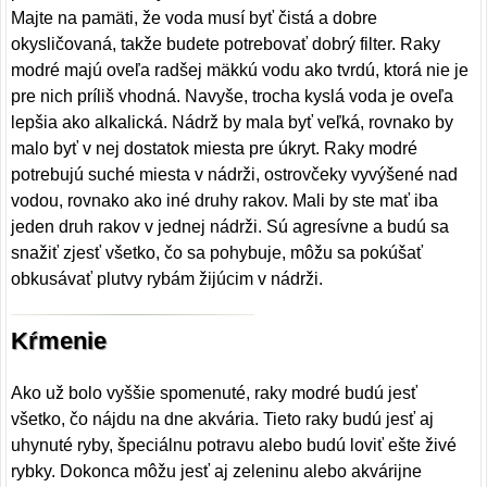
Majte na pamäti, že voda musí byť čistá a dobre
okysličovaná, takže budete potrebovať dobrý filter. Raky
modré majú oveľa radšej mäkkú vodu ako tvrdú, ktorá nie je
pre nich príliš vhodná. Navyše, trocha kyslá voda je oveľa
lepšia ako alkalická. Nádrž by mala byť veľká, rovnako by
malo byť v nej dostatok miesta pre úkryt. Raky modré
potrebujú suché miesta v nádrži, ostrovčeky vyvýšené nad
vodou, rovnako ako iné druhy rakov. Mali by ste mať iba
jeden druh rakov v jednej nádrži. Sú agresívne a budú sa
snažiť zjesť všetko, čo sa pohybuje, môžu sa pokúšať
obkusávať plutvy rybám žijúcim v nádrži.
Kŕmenie
Ako už bolo vyššie spomenuté, raky modré budú jesť
všetko, čo nájdu na dne akvária. Tieto raky budú jesť aj
uhynuté ryby, špeciálnu potravu alebo budú loviť ešte živé
rybky. Dokonca môžu jesť aj zeleninu alebo akvárijne