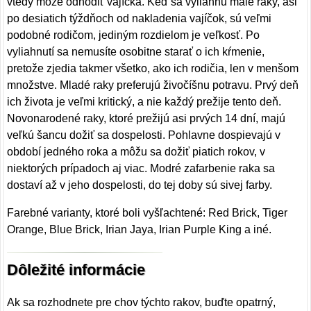
vtedy môže odhodiť vajíčka. Keď sa vyliahnu malé raky, asi
po desiatich týždňoch od nakladenia vajíčok, sú veľmi
podobné rodičom, jediným rozdielom je veľkosť. Po
vyliahnutí sa nemusíte osobitne starať o ich kŕmenie,
pretože zjedia takmer všetko, ako ich rodičia, len v menšom
množstve. Mladé raky preferujú živočíšnu potravu. Prvý deň
ich života je veľmi kritický, a nie každý prežije tento deň.
Novonarodené raky, ktoré prežijú asi prvých 14 dní, majú
veľkú šancu dožiť sa dospelosti. Pohlavne dospievajú v
období jedného roka a môžu sa dožiť piatich rokov, v
niektorých prípadoch aj viac. Modré zafarbenie raka sa
dostaví až v jeho dospelosti, do tej doby sú sivej farby.
Farebné varianty, ktoré boli vyšľachtené: Red Brick, Tiger
Orange, Blue Brick, Irian Jaya, Irian Purple King a iné.
Dôležité informácie
Ak sa rozhodnete pre chov týchto rakov, buďte opatrný,