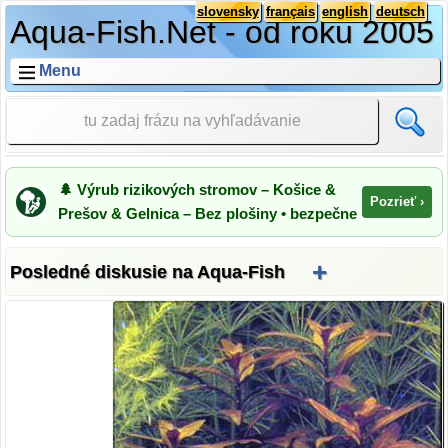
slovensky
français
english
deutsch
Aqua-Fish.Net - od roku 2005
Menu
🌲 Výrub rizikových stromov – Košice &
Pozrieť ›
Prešov & Gelnica – Bez plošiny • bezpečne
+
Posledné diskusie na Aqua-Fish