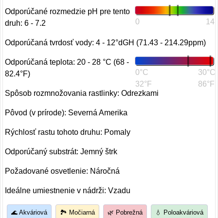
Odporúčané rozmedzie pH pre tento
0
14
druh: 6 - 7.2
Odporúčaná tvrdosť vody: 4 - 12°dGH (71.43 - 214.29ppm)
Odporúčaná teplota: 20 - 28 °C (68 -
0°C
30°C
82.4°F)
32°F
86°F
Spôsob rozmnožovania rastlinky: Odrezkami
Pôvod (v prírode): Severná Amerika
Rýchlosť rastu tohoto druhu: Pomaly
Odporúčaný substrát: Jemný štrk
Požadované osvetlenie: Náročná
Ideálne umiestnenie v nádrži: Vzadu
🌊 Akváriová
🏞️ Močiarná
🌿 Pobrežná
💧 Poloakváriová