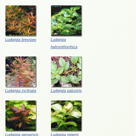
Ludwigia brevipes
Ludwigia
helminthorrhiza
Ludwigia inclinata
Ludwigia palustris
Ludwigia peruensis
Ludwigia repens