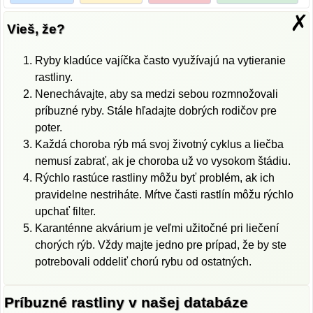
✗
Vieš, že?
Ryby kladúce vajíčka často využívajú na vytieranie
rastliny.
Nenechávajte, aby sa medzi sebou rozmnožovali
príbuzné ryby. Stále hľadajte dobrých rodičov pre
poter.
Každá choroba rýb má svoj životný cyklus a liečba
nemusí zabrať, ak je choroba už vo vysokom štádiu.
Rýchlo rastúce rastliny môžu byť problém, ak ich
pravidelne nestriháte. Mŕtve časti rastlín môžu rýchlo
upchať filter.
Karanténne akvárium je veľmi užitočné pri liečení
chorých rýb. Vždy majte jedno pre prípad, že by ste
potrebovali oddeliť chorú rybu od ostatných.
Príbuzné rastliny v našej databáze