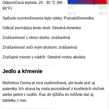
Odporúčaná teplota: 20 - 30 °C (68 -
0°C
30°C
86°F)
32°F
86°F
Spôsob rozmnožovania tejto rybky: Pseudoživorodka
Odkiaľ pochádza tento druh: Stredná Amerika
Znášanlivosť v rámci druhu: znášanlivá
Znášanlivosť voči iným druhom: znášanlivá
Zvyčajné miesto v nádrži: Stredné vrstvy akvária
Jedlo a kŕmenie
Molinézia čierna je síce rastlinožravá, ale bude jesť aj
patentky. Ich strava by mala pozostávať z kvalitných vločiek
alebo peliet z rastlín. Raz do týždňa im môžete dať aj
tabletky z rias.