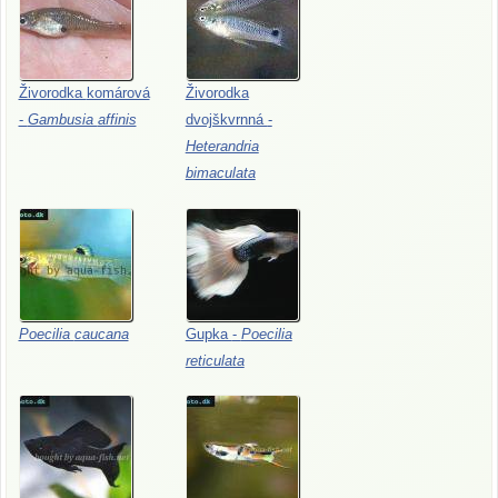
Živorodka
komárová
Živorodka
-
Gambusia
affinis
dvojškvrnná
-
Heterandria
bimaculata
Poecilia
caucana
Gupka
-
Poecilia
reticulata