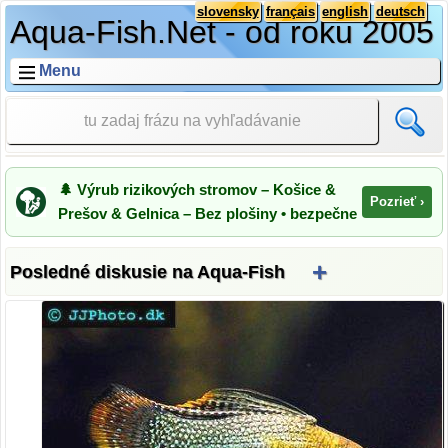
slovensky
français
english
deutsch
Aqua-Fish.Net - od roku 2005
Menu
🌲 Výrub rizikových stromov – Košice &
Pozrieť ›
Prešov & Gelnica – Bez plošiny • bezpečne
+
Posledné diskusie na Aqua-Fish