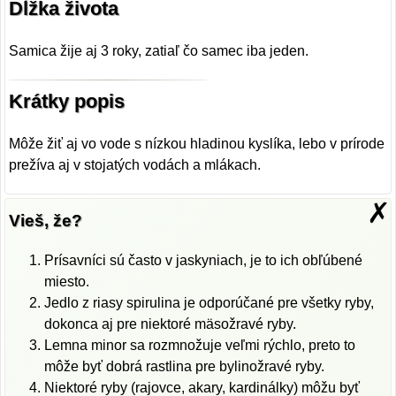
Dĺžka života
Samica žije aj 3 roky, zatiaľ čo samec iba jeden.
Krátky popis
Môže žiť aj vo vode s nízkou hladinou kyslíka, lebo v prírode
prežíva aj v stojatých vodách a mlákach.
✗
Vieš, že?
Prísavníci sú často v jaskyniach, je to ich obľúbené
miesto.
Jedlo z riasy spirulina je odporúčané pre všetky ryby,
dokonca aj pre niektoré mäsožravé ryby.
Lemna minor sa rozmnožuje veľmi rýchlo, preto to
môže byť dobrá rastlina pre bylinožravé ryby.
Niektoré ryby (rajovce, akary, kardinálky) môžu byť