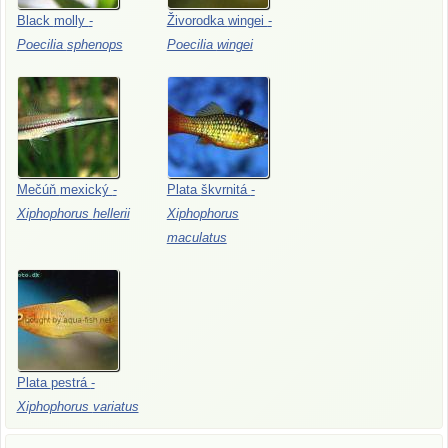
Black
molly
-
Živorodka
wingei
-
Poecilia
sphenops
Poecilia
wingei
Mečúň
mexický
-
Plata
škvrnitá
-
Xiphophorus
hellerii
Xiphophorus
maculatus
Plata
pestrá
-
Xiphophorus
variatus