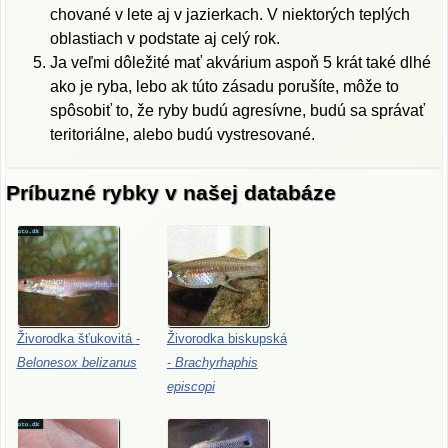
chované v lete aj v jazierkach. V niektorých teplých
oblastiach v podstate aj celý rok.
Ja veľmi dôležité mať akvárium aspoň 5 krát také dlhé
ako je ryba, lebo ak túto zásadu porušíte, môže to
spôsobiť to, že ryby budú agresívne, budú sa správať
teritoriálne, alebo budú vystresované.
Príbuzné rybky v našej databáze
Živorodka
šťukovitá
-
Živorodka
biskupská
Belonesox
belizanus
-
Brachyrhaphis
episcopi