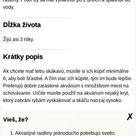
vody.
Dĺžka života
Žijú asi 3 roky.
Krátky popis
Ak chcete mať tetru skákavú, musíte si ich kúpiť minimálne
6, aby boli šťastné. A čím viac ich kúpite, tým im bude lepšie.
Preferujú dobre zarastené akvárium s množstvom miest na
schovávanie. Určite musíte použiť na akvárium nejaký kryt,
ktorý zabráni rybám vyskakovať a skáču naozaj vysoko.
✗
Vieš, že?
Akvarijné rastliny jednoducho potrebujú svetlo.