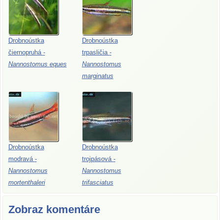
Drobnoústka
Drobnoústka
čiernopruhá
-
trpasličia
-
Nannostomus
eques
Nannostomus
marginatus
Drobnoústka
Drobnoústka
modravá
-
trojpásová
-
Nannostomus
Nannostomus
mortenthaleri
trifasciatus
Zobraz komentáre