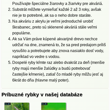
Používajte špeciálne žiarovky a žiarivky pre akváriá.
Substrát môžete vymieňať každé 2 až 3 roky, avšak
nie je to potrebné, ak sa o neho dobre staráte.
Na akváriu z akrylu je veľmi jednoduché urobiť
škrabanec, preto sú sklenené akváriá stále veľmi
populárne.
Ak sa Vám práve kúpené akvarijné drevo nechce
udržať na dne, znamená to, že sa pred predajom príliš
vysušilo a potrebujete aby znova nasiaklo dosť vody,
napríklad vo vedre s vodou.
Dospelé ryby kŕmte raz alebo dvakrát za deň (menšie
ryby majú menšie žalúdky a budú potrebovať
častejšie kŕmenie), zatiaľ čo mladé ryby môžu jesť aj
6krát do dňa (hlavne malý poter).
Príbuzné rybky v našej databáze