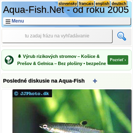
slovensky
français
english
deutsch
Aqua-Fish.Net - od roku 2005
Menu
🌲 Výrub rizikových stromov – Košice &
Pozrieť ›
Prešov & Gelnica – Bez plošiny • bezpečne
+
Posledné diskusie na Aqua-Fish