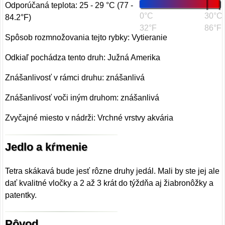
Odporúčaná teplota: 25 - 29 °C (77 -
0°C
30°C
84.2°F)
32°F
86°F
Spôsob rozmnožovania tejto rybky: Vytieranie
Odkiaľ pochádza tento druh: Južná Amerika
Znášanlivosť v rámci druhu: znášanlivá
Znášanlivosť voči iným druhom: znášanlivá
Zvyčajné miesto v nádrži: Vrchné vrstvy akvária
Jedlo a kŕmenie
Tetra skákavá bude jesť rôzne druhy jedál. Mali by ste jej ale
dať kvalitné vločky a 2 až 3 krát do týždňa aj žiabronôžky a
patentky.
Pôvod