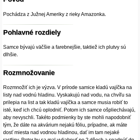
Pochádza z Južnej Ameriky z rieky Amazonka.
Pohlavné rozdiely
Samce bývajú väčšie a farebnejšie, taktiež ich plutvy sú
dlhšie.
Rozmnožovanie
Rozmnožiť ich je výzva. V prírode samice kladú vajíčka na
listy nad vodnú hladinu. Vyskakujú nad vodu, na chvíľu sa
prilepia na list a tak kladú vajíčka a samce musia robiť to
isté, keď ich chcú oplodniť. Potom ich samce ošpliechávajú,
aby nevyschli. Takéto podmienky by ste mohli napodobniť
tým, že dáte na akvárium nejakú fóliu, prípadne, ak máte
dosť miesta nad vodnou hladinou, dať im tam nejaké
rastliny. Poter by sa mal vyliahnuť po 2 dňoch a spadnúť do