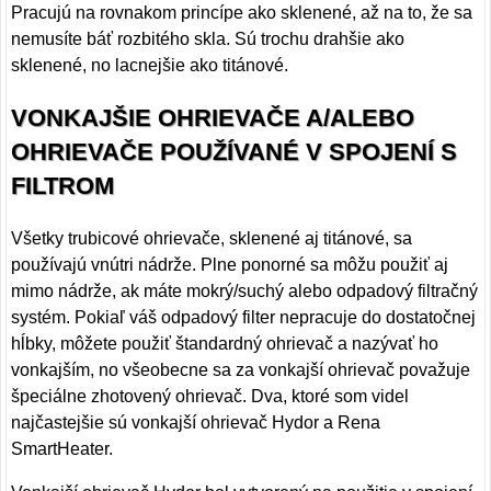
Pracujú na rovnakom princípe ako sklenené, až na to, že sa
nemusíte báť rozbitého skla. Sú trochu drahšie ako
sklenené, no lacnejšie ako titánové.
VONKAJŠIE OHRIEVAČE A/ALEBO
OHRIEVAČE POUŽÍVANÉ V SPOJENÍ S
FILTROM
Všetky trubicové ohrievače, sklenené aj titánové, sa
používajú vnútri nádrže. Plne ponorné sa môžu použiť aj
mimo nádrže, ak máte mokrý/suchý alebo odpadový filtračný
systém. Pokiaľ váš odpadový filter nepracuje do dostatočnej
hĺbky, môžete použiť štandardný ohrievač a nazývať ho
vonkajším, no všeobecne sa za vonkajší ohrievač považuje
špeciálne zhotovený ohrievač. Dva, ktoré som videl
najčastejšie sú vonkajší ohrievač Hydor a Rena
SmartHeater.