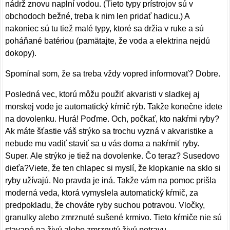
nádrž znovu naplní vodou. (Tieto typy prístrojov sú v
obchodoch bežné, treba k nim len pridať hadicu.) A
nakoniec sú tu tiež malé typy, ktoré sa držia v ruke a sú
poháňané batériou (pamätajte, že voda a elektrina nejdú
dokopy).
Spomínal som, že sa treba vždy vopred informovať? Dobre.
Posledná vec, ktorú môžu použiť akvaristi v sladkej aj
morskej vode je automatický kŕmič rýb. Takže konečne idete
na dovolenku. Hurá! Poďme. Och, počkať, kto nakŕmi ryby?
Ak máte šťastie váš strýko sa trochu vyzná v akvaristike a
nebude mu vadiť staviť sa u vás doma a nakŕmiť ryby.
Super. Ale strýko je tiež na dovolenke. Čo teraz? Susedovo
dieťa?Viete, že ten chlapec si myslí, že klopkanie na sklo si
ryby užívajú. No pravda je iná. Takže vám na pomoc prišla
moderná veda, ktorá vymyslela automatický kŕmič, za
predpokladu, že chováte ryby suchou potravou. Vločky,
granulky alebo zmrznuté sušené krmivo. Tieto kŕmiče nie sú
stavané na živú alebo zmrznutú živú potravu.