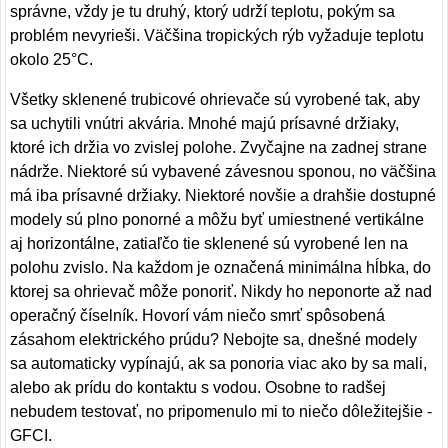
správne, vždy je tu druhý, ktorý udrží teplotu, pokým sa
problém nevyrieši. Väčšina tropických rýb vyžaduje teplotu
okolo 25°C.
Všetky sklenené trubicové ohrievače sú vyrobené tak, aby
sa uchytili vnútri akvária. Mnohé majú prísavné držiaky,
ktoré ich držia vo zvislej polohe. Zvyčajne na zadnej strane
nádrže. Niektoré sú vybavené závesnou sponou, no väčšina
má iba prísavné držiaky. Niektoré novšie a drahšie dostupné
modely sú plno ponorné a môžu byť umiestnené vertikálne
aj horizontálne, zatiaľčo tie sklenené sú vyrobené len na
polohu zvislo. Na každom je označená minimálna hĺbka, do
ktorej sa ohrievač môže ponoriť. Nikdy ho neponorte až nad
operačný číselník. Hovorí vám niečo smrť spôsobená
zásahom elektrického prúdu? Nebojte sa, dnešné modely
sa automaticky vypínajú, ak sa ponoria viac ako by sa mali,
alebo ak prídu do kontaktu s vodou. Osobne to radšej
nebudem testovať, no pripomenulo mi to niečo dôležitejšie -
GFCI.