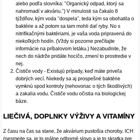
alebo podľa slovníka: "Organický odpad, ktorý sa
nahromadí v akváriu.") V minulosti sa čakalo 8
týždňov, kým voda "dospela", teda kým sa obohatila o
baktérie a až potom sa tam mohli dať ryby. No s
nitrifikačnými baktériami, je vaša voda pripravená do
niekoľkých hodín. (Vždy si pozorne prečítajte
informácie na príbalovom letáku.) Nezabudnite, že
nech do nádrže pridáte hocičo, zmení to prostredie v
nej.
Čističe vody - Existujú prípady, keď máte priveľa
dobrých vecí. Niekedy sa aj prospešné baktérie
vymknú spod kontroly (nehovoriac o tých škodlivých)
a zakalia vodu. Čističe vodu očistia na biologickej
báze.
LIEČIVÁ, DOPLNKY VÝŽIVY A VITAMÍNY
Z času na čas sa stane, že akvárium pustošia choroby. ICH
(nesmejte sa, je to reálne odborné slovo a je to skratka pre