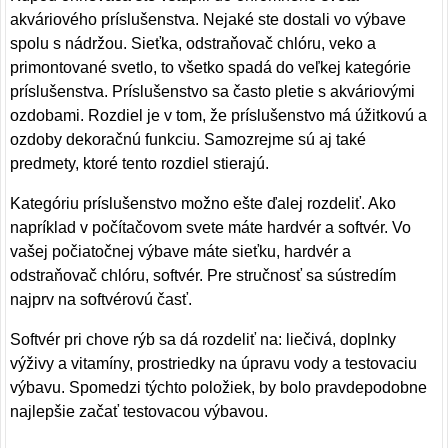
akváriového príslušenstva. Nejaké ste dostali vo výbave
spolu s nádržou. Sieťka, odstraňovač chlóru, veko a
primontované svetlo, to všetko spadá do veľkej kategórie
príslušenstva. Príslušenstvo sa často pletie s akváriovými
ozdobami. Rozdiel je v tom, že príslušenstvo má úžitkovú a
ozdoby dekoračnú funkciu. Samozrejme sú aj také
predmety, ktoré tento rozdiel stierajú.
Kategóriu príslušenstvo možno ešte ďalej rozdeliť. Ako
napríklad v počítačovom svete máte hardvér a softvér. Vo
vašej počiatočnej výbave máte sieťku, hardvér a
odstraňovač chlóru, softvér. Pre stručnosť sa sústredím
najprv na softvérovú časť.
Softvér pri chove rýb sa dá rozdeliť na: liečivá, doplnky
výživy a vitamíny, prostriedky na úpravu vody a testovaciu
výbavu. Spomedzi týchto položiek, by bolo pravdepodobne
najlepšie začať testovacou výbavou.