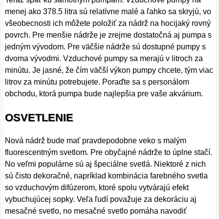
menej ako 378.5 litra sú relatívne malé a ľahko sa skryjú, vo
všeobecnosti ich môžete položiť za nádrž na hocijaký rovný
povrch. Pre menšie nádrže je zrejme dostatočná aj pumpa s
jedným vývodom. Pre väčšie nádrže sú dostupné pumpy s
dvoma vývodmi. Vzduchové pumpy sa merajú v litroch za
minútu. Je jasné, že čím väčší výkon pumpy chcete, tým viac
litrov za minútu potrebujete. Poraďte sa s personálom
obchodu, ktorá pumpa bude najlepšia pre vaše akvárium.
OSVETLENIE
Nová nádrž bude mať pravdepodobne veko s malým
fluorescentným svetlom. Pre obyčajné nádrže to úplne stačí.
No veľmi populárne sú aj špeciálne svetlá. Niektoré z nich
sú čisto dekoračné, napríklad kombinácia farebného svetla
so vzduchovým difúzerom, ktoré spolu vytvárajú efekt
vybuchujúcej sopky. Veľa ľudí považuje za dekoráciu aj
mesačné svetlo, no mesačné svetlo pomáha navodiť