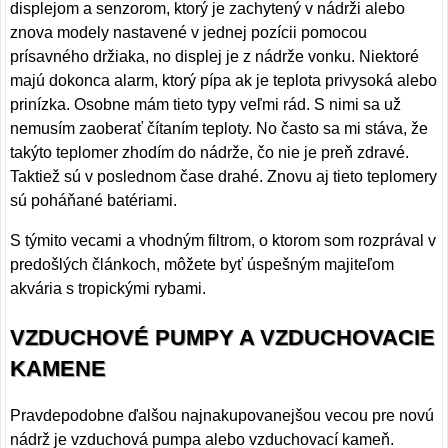
displejom a senzorom, ktorý je zachytený v nádrži alebo
znova modely nastavené v jednej pozícii pomocou
prísavného držiaka, no displej je z nádrže vonku. Niektoré
majú dokonca alarm, ktorý pípa ak je teplota privysoká alebo
prinízka. Osobne mám tieto typy veľmi rád. S nimi sa už
nemusím zaoberať čítaním teploty. No často sa mi stáva, že
takýto teplomer zhodím do nádrže, čo nie je preň zdravé.
Taktiež sú v poslednom čase drahé. Znovu aj tieto teplomery
sú poháňané batériami.
S týmito vecami a vhodným filtrom, o ktorom som rozprával v
predošlých článkoch, môžete byť úspešným majiteľom
akvária s tropickými rybami.
VZDUCHOVÉ PUMPY A VZDUCHOVACIE
KAMENE
Pravdepodobne ďalšou najnakupovanejšou vecou pre novú
nádrž je vzduchová pumpa alebo vzduchovací kameň.