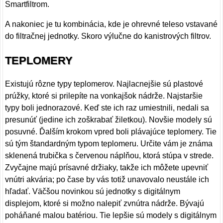
Smartfiltrom.
A nakoniec je tu kombinácia, kde je ohrevné teleso vstavané
do filtračnej jednotky. Skoro výlučne do kanistrových filtrov.
TEPLOMERY
Existujú rôzne typy teplomerov. Najlacnejšie sú plastové
prúžky, ktoré si prilepíte na vonkajšok nádrže. Najstaršie
typy boli jednorazové. Keď ste ich raz umiestnili, nedali sa
presunúť (jedine ich zoškrabať žiletkou). Novšie modely sú
posuvné. Ďalším krokom vpred boli plávajúce teplomery. Tie
sú tým štandardným typom teplomeru. Určite vám je známa
sklenená trubička s červenou náplňou, ktorá stúpa v strede.
Zvyčajne majú prísavné držiaky, takže ich môžete upevniť
vnútri akvária; po čase by vás totiž unavovalo neustále ich
hľadať. Väčšou novinkou sú jednotky s digitálnym
displejom, ktoré si možno nalepiť zvnútra nádrže. Bývajú
poháňané malou batériou. Tie lepšie sú modely s digitálnym