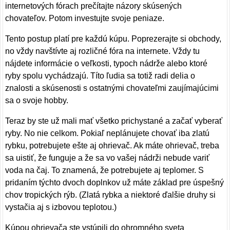
internetových fórach prečítajte názory skúsených
chovateľov. Potom investujte svoje peniaze.
Tento postup platí pre každú kúpu. Poprezerajte si obchody,
no vždy navštívte aj rozličné fóra na internete. Vždy tu
nájdete informácie o veľkosti, typoch nádrže alebo ktoré
ryby spolu vychádzajú. Títo ľudia sa totiž radi delia o
znalosti a skúsenosti s ostatnými chovateľmi zaujímajúcimi
sa o svoje hobby.
Teraz by ste už mali mať všetko prichystané a začať vyberať
ryby. No nie celkom. Pokiaľ neplánujete chovať iba zlatú
rybku, potrebujete ešte aj ohrievač. Ak máte ohrievač, treba
sa uistiť, že funguje a že sa vo vašej nádrži nebude variť
voda na čaj. To znamená, že potrebujete aj teplomer. S
pridaním týchto dvoch doplnkov už máte základ pre úspešný
chov tropických rýb. (Zlatá rybka a niektoré ďalšie druhy si
vystačia aj s izbovou teplotou.)
Kúpou ohrievača ste vstúpili do ohromného sveta