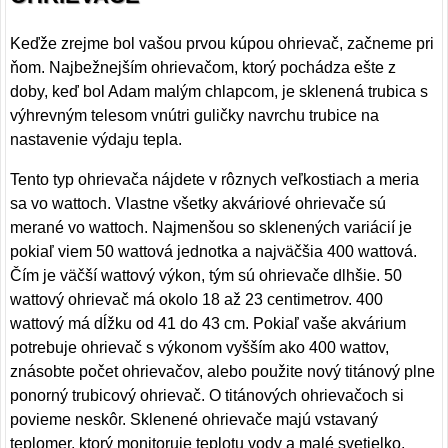
Keďže zrejme bol vašou prvou kúpou ohrievač, začneme pri
ňom. Najbežnejším ohrievačom, ktorý pochádza ešte z
doby, keď bol Adam malým chlapcom, je sklenená trubica s
výhrevným telesom vnútri guličky navrchu trubice na
nastavenie výdaju tepla.
Tento typ ohrievača nájdete v rôznych veľkostiach a meria
sa vo wattoch. Vlastne všetky akváriové ohrievače sú
merané vo wattoch. Najmenšou so sklenených variácií je
pokiaľ viem 50 wattová jednotka a najväčšia 400 wattová.
Čím je väčší wattový výkon, tým sú ohrievače dlhšie. 50
wattový ohrievač má okolo 18 až 23 centimetrov. 400
wattový má dĺžku od 41 do 43 cm. Pokiaľ vaše akvárium
potrebuje ohrievač s výkonom vyšším ako 400 wattov,
znásobte počet ohrievačov, alebo použite nový titánový plne
ponorný trubicový ohrievač. O titánových ohrievačoch si
povieme neskôr. Sklenené ohrievače majú vstavaný
teplomer, ktorý monitoruje teplotu vody a malé svetielko,