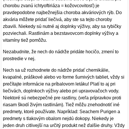
chorobu zvanú ichtyoftiriáza = kožovcovitosť) je
pravdepodobne najbežnejšia choroba akváriových rýb. Do
akvária môžete pridať liečivá, aby ste sa tejto choroby
zbavili. Niekedy sú nutné aj doplnky výživy, aby sa rybičky
pozviechali. Rastlinám a bezstavovcom doplnky výživy a
vitamíny tiež pomôžu.
Nezabudnite, že nech do nádrže pridáte hocičo, zmení to
prostredie v nej.
Nech sa už rozhodnete do nádrže pridať chemikálie,
kvapalné, práškové alebo vo forme šumivých tabliet, vždy si
prečítajte informácie na príbalovom letáku! Platí to aj pri
liečivách, doplnkoch výživy alebo pri upravovačoch vody.
Niektoré sú nebezpečné pre rastliny, (veľa prípravkov proti
riasam škodí živým rastlinám). Tiež môžu znehodnotiť iné
predmety, ktoré používate. Napríklad: Seachem Purigen a
predmety s tlakovým obalom nejdú dokopy. Niekedy je
jeden druh citlivejší na určitý produkt než ďalšie druhy. Vždy