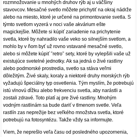
rozmnožovanie u mnohých druhov rýb aj u väčšiny
stavovcov. Mesačné svetlo môžete prichytiť na okraj nádrže
alebo na miesto, ktoré je určené na primontovanie svetla. S
týmto svetlom vyzerá v noci vaše akvárium ešte
magickejšie. Môžete si kúpiť zariadenie na prichytenie
svetla, ktoré by nahradilo vaše veko so silnejším svetlom, a
mohlo by v ňom byť už rovno vstavané mesačné svetlo,
alebo si môžete kúpiť "retro" sety, ktoré by vylepšili vaše už
existujúce svetelné jednotky. Ak sa jedná o živé rastliny
alebo podmorské prostredia, svetlo sa stáva veľmi
dôležitým. Živé skaly, koraly a niektoré druhy morských rýb
vyžadujú špeciálny typ osvetlenia. Tým myslím, že potrebujú
istú vlnovú dĺžku alebo frekvenciu svetla, aby narástli a
zostali zdravé. Toto platí aj pre živé rastliny. Mnohým
vodným rastlinám sa bude dariť v tlmenom svetle. Veľa
rastlín zas neprežije bez veľkého množstva svetla, ktoré
potrebujú na fotosyntézu. Takže vždy sa informujte.
Viem, že neprešlo veľa času od posledného upozornenia,