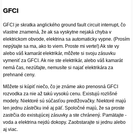
GFCI
GFCI je skratka anglického ground fault circuit interrupt, čo
vlastne znamená, že ak sa vyskytne nejaká chyba v
elektrickom obvode, elektrina sa automaticky vypne. (Prosím
nepýtajte sa ma, ako to viem. Proste mi verte!) Ak ste vy
alebo váš kamarát elektrikár, môžete si svoju zásuvku
vymeniť za GFCI. Ak nie ste elektrikár, alebo váš kamarát
nemá čas, nezúfajte, nemusíte si najať elektrikára za
prehnané ceny.
Môžete si kúpiť niečo, čo je známe ako prenosná GFCI
rozvodka za nie až takú vysokú cenu. Existujú rozlišné
modely. Niektoré sú súčasťou predlžovačky. Niektoré majú
len jednu zástrčku iné aj päť. Spoločné majú, že sa proste
zastrčia do existujúcej zásuvky a ste chránený. Pamätajte -
voda a elektrina nejdú dokopy. Zaobstarajte si jednu alebo
aj viac.