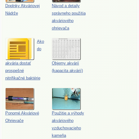
Doplnky Akváriovej
Návod a detaily
Nádrže
správneho použitia
akváriového
ohrievača
Ako
do
akvária dostať
Objemy akvárií
prospešné
(kapacita akvárií)
nitrifikačné baktérie
Ponorné Akváriové
Použitie a výhody
Ohrievače
akváriového
vzduchovacieho
kameňa