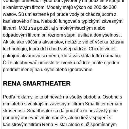
Vonkajší ohrievač Hydor bol vytvorený na použitie v spojení
s kanistrovým filtrom. Modely majú výkon od 200 do 300
wattov. Sú umiestnené pri prúde vody prichádzajúcom z
kanistrového filtra. Nebudú fungovať s typickými závesnými
filtrami. Môžu sa použiť aj s mokrým/suchým alebo
odpadovým filtrom pri rôznom stupni úsilia a dômyselnosti.
Ak ste ako väčšina akvaristov, netúžite vidieť všetku úžasnú
technológiu, ktorá drží chod vašej nádrže. Chcete vidieť
pokojnú akváriovú scenériu, ktorá vás stála toľkú námahu.
Čiže ak ohrievač umiestnite zvonku nádrže, máte o jeden
predmet menej na ukrytie alebo ignorovanie.
RENA SMARTHEATER
Podľa reklamy, je to ohrievač na všetky obdobia. Osobne s
ním alebo s vonkajším závesným filtrom Smartfilter nemám
skúsenosti. Smartheater sa dá použiť ako nezávislý plne
ponorný ohrievač vnútri nádrže, alebo tiež v spojení s
kanistrovým filtrom Rena Filstar alebo s už spomínaným