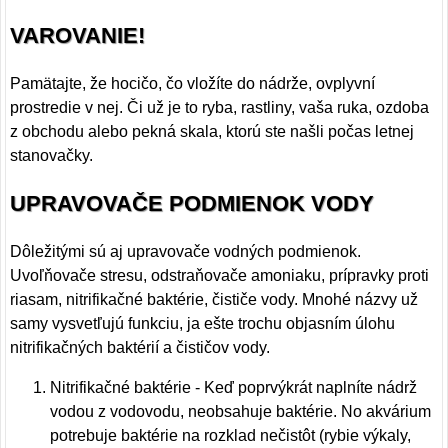
VAROVANIE!
Pamätajte, že hocičo, čo vložíte do nádrže, ovplyvní
prostredie v nej. Či už je to ryba, rastliny, vaša ruka, ozdoba
z obchodu alebo pekná skala, ktorú ste našli počas letnej
stanovačky.
UPRAVOVAČE PODMIENOK VODY
Dôležitými sú aj upravovače vodných podmienok.
Uvoľňovače stresu, odstraňovače amoniaku, prípravky proti
riasam, nitrifikačné baktérie, čističe vody. Mnohé názvy už
samy vysvetľujú funkciu, ja ešte trochu objasním úlohu
nitrifikačných baktérií a čističov vody.
Nitrifikačné baktérie - Keď poprvýkrát naplníte nádrž
vodou z vodovodu, neobsahuje baktérie. No akvárium
potrebuje baktérie na rozklad nečistôt (rybie výkaly,