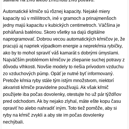
Automatické kŕmiče sú rôznej kapacity. Nejaké miery
kapacity sú v mililitroch, iné v gramoch a prinajmenšoch
jedny majú kapacitu v kubických centimetroch. Väčšina je
poháňaná batériou. Skoro všetky sa dajú digitálne
naprogramovať. Dobrou vecou automatických kŕmičov je, že
pracujú aj napriek výpadkom energie a neprekŕmia rybičky,
ako by to mohol spraviť váš kamarát s dobrými úmyslami.
Najväčším problémom kŕmičov je zliepanie suchej potravy z
dôvodu vlhkosti. Novšie modely to riešia prívodom vzduchu
zo vzduchových púmp. Opäť je nutné byť informovaný.
Pretože kŕmia ryby stále tým istým množstvom, niektorí
akvaristi kŕmiče pravidelne používajú. Ak však kŕmič
použijete iba počas dovolenky, otestujte ho už pár týždňov
pred odchodom. Ak by nejako zlyhal, máte ešte kopu času
opraviť ho alebo nahradiť iným. Toto tiež pomôže, aby si
ryby na kŕmič zvykli a aby ste im počas dovolenky
nechýbali.