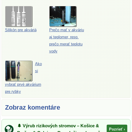
Silikón pre akváriá
Prečo mať v akváriu
aj teplomer, resp.
prečo merať teplotu
vody
Ako
si
vybrať prvé akvárium
pre rybky
Zobraz komentáre
🌲 Výrub rizikových stromov – Košice &
Pozrieť ›