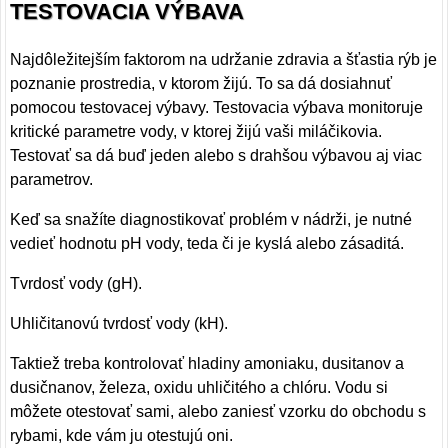
TESTOVACIA VÝBAVA
Najdôležitejším faktorom na udržanie zdravia a šťastia rýb je
poznanie prostredia, v ktorom žijú. To sa dá dosiahnuť
pomocou testovacej výbavy. Testovacia výbava monitoruje
kritické parametre vody, v ktorej žijú vaši miláčikovia.
Testovať sa dá buď jeden alebo s drahšou výbavou aj viac
parametrov.
Keď sa snažíte diagnostikovať problém v nádrži, je nutné
vedieť hodnotu pH vody, teda či je kyslá alebo zásaditá.
Tvrdosť vody (gH).
Uhličitanovú tvrdosť vody (kH).
Taktiež treba kontrolovať hladiny amoniaku, dusitanov a
dusičnanov, železa, oxidu uhličitého a chlóru. Vodu si
môžete otestovať sami, alebo zaniesť vzorku do obchodu s
rybami, kde vám ju otestujú oni.