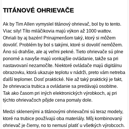
TITÁNOVÉ OHRIEVAČE
Ak by Tim Allen vymyslel titánový ohrievač, bol by to tento.
Viac sily! Títo miláčikovia majú výkon až 1000 wattov.
Ohriali by aj bazén! Prinajmenšom taký, ktorý si môžem
dovoliť. Problém by bol s takými, ktoré si dovoliť nemôžem.
Áno sú drahšie, ale aj veľmi pekné. Tieto ohrievače sú plne
ponorné a navyše majú vonkajšie ovládanie, takže sa pri
nastavovaní nezamočíte. Niektoré ovládače majú digitálnu
obrazovku, ktorá ukazuje teplotu v nádrži, preto vám netreba
ďalší teplomer. Dosť praktické. Nie až taký praktický je fakt,
že ohrievacia trubica a ovládanie sa predávajú osobitne.
Tak ako časom pri iných elektronických výrobkoch, aj pri
týchto ohrievačoch pôjde cena pomaly dole.
Medzi sklenenými a titánovými ohrievačmi sú teraz modely,
ktoré na trubice používajú oba materiály. Môj kombinovaný
ohrievač je čierny, no to nemusí platiť u všetkých výrobcoch.