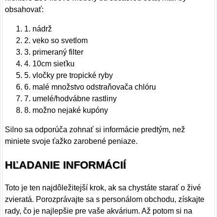
obsahovať:
1. nádrž
2. veko so svetlom
3. primeraný filter
4. 10cm sieťku
5. vločky pre tropické ryby
6. malé množstvo odstraňovača chlóru
7. umelé/hodvábne rastliny
8. možno nejaké kupóny
Silno sa odporúča zohnať si informácie predtým, než
miniete svoje ťažko zarobené peniaze.
HĽADANIE INFORMÁCIÍ
Toto je ten najdôležitejší krok, ak sa chystáte starať o živé
zvieratá. Porozprávajte sa s personálom obchodu, získajte
rady, čo je najlepšie pre vaše akvárium. Až potom si na