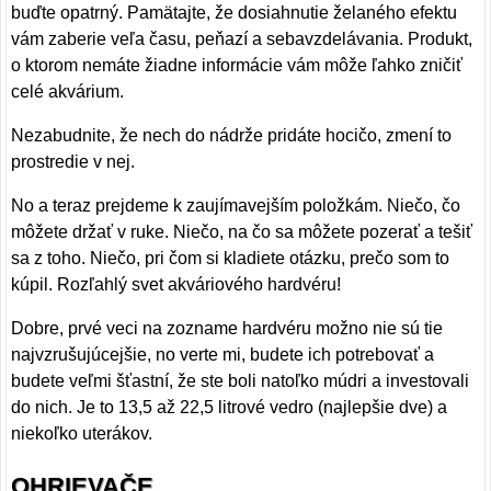
buďte opatrný. Pamätajte, že dosiahnutie želaného efektu
vám zaberie veľa času, peňazí a sebavzdelávania. Produkt,
o ktorom nemáte žiadne informácie vám môže ľahko zničiť
celé akvárium.
Nezabudnite, že nech do nádrže pridáte hocičo, zmení to
prostredie v nej.
No a teraz prejdeme k zaujímavejším položkám. Niečo, čo
môžete držať v ruke. Niečo, na čo sa môžete pozerať a tešiť
sa z toho. Niečo, pri čom si kladiete otázku, prečo som to
kúpil. Rozľahlý svet akváriového hardvéru!
Dobre, prvé veci na zozname hardvéru možno nie sú tie
najvzrušujúcejšie, no verte mi, budete ich potrebovať a
budete veľmi šťastní, že ste boli natoľko múdri a investovali
do nich. Je to 13,5 až 22,5 litrové vedro (najlepšie dve) a
niekoľko uterákov.
OHRIEVAČE