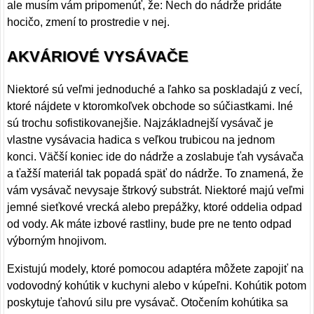
ale musím vám pripomenúť, že: Nech do nádrže pridáte
hocičo, zmení to prostredie v nej.
AKVÁRIOVÉ VYSÁVAČE
Niektoré sú veľmi jednoduché a ľahko sa poskladajú z vecí,
ktoré nájdete v ktoromkoľvek obchode so súčiastkami. Iné
sú trochu sofistikovanejšie. Najzákladnejší vysávač je
vlastne vysávacia hadica s veľkou trubicou na jednom
konci. Väčší koniec ide do nádrže a zoslabuje ťah vysávača
a ťažší materiál tak popadá späť do nádrže. To znamená, že
vám vysávač nevysaje štrkový substrát. Niektoré majú veľmi
jemné sieťkové vrecká alebo prepážky, ktoré oddelia odpad
od vody. Ak máte izbové rastliny, bude pre ne tento odpad
výborným hnojivom.
Existujú modely, ktoré pomocou adaptéra môžete zapojiť na
vodovodný kohútik v kuchyni alebo v kúpeľni. Kohútik potom
poskytuje ťahovú silu pre vysávač. Otočením kohútika sa