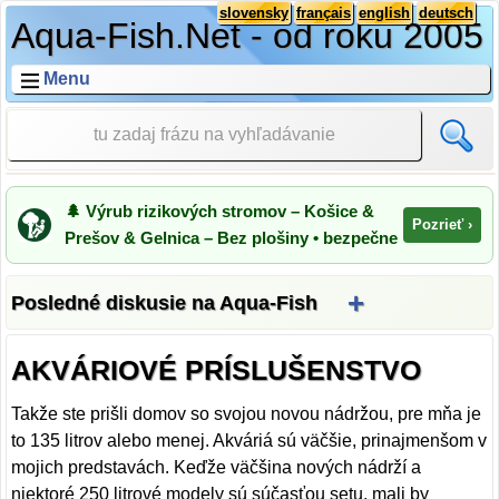
slovensky
français
english
deutsch
Aqua-Fish.Net - od roku 2005
Menu
🌲 Výrub rizikových stromov – Košice &
Pozrieť ›
Prešov & Gelnica – Bez plošiny • bezpečne
+
Posledné diskusie na Aqua-Fish
AKVÁRIOVÉ PRÍSLUŠENSTVO
Takže ste prišli domov so svojou novou nádržou, pre mňa je
to 135 litrov alebo menej. Akváriá sú väčšie, prinajmenšom v
mojich predstavách. Keďže väčšina nových nádrží a
niektoré 250 litrové modely sú súčasťou setu, mali by