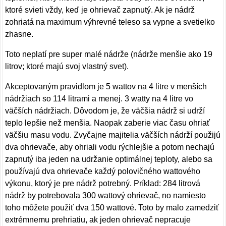
ktoré svieti vždy, keď je ohrievač zapnutý. Ak je nádrž
zohriatá na maximum výhrevné teleso sa vypne a svetielko
zhasne.
Toto neplatí pre super malé nádrže (nádrže menšie ako 19
litrov; ktoré majú svoj vlastný svet).
Akceptovaným pravidlom je 5 wattov na 4 litre v menších
nádržiach so 114 litrami a menej. 3 watty na 4 litre vo
väčších nádržiach. Dôvodom je, že väčšia nádrž si udrží
teplo lepšie než menšia. Naopak zaberie viac času ohriať
väčšiu masu vodu. Zvyčajne majitelia väčších nádrží použijú
dva ohrievače, aby ohriali vodu rýchlejšie a potom nechajú
zapnutý iba jeden na udržanie optimálnej teploty, alebo sa
používajú dva ohrievače každý polovičného wattového
výkonu, ktorý je pre nádrž potrebný. Príklad: 284 litrová
nádrž by potrebovala 300 wattový ohrievač, no namiesto
toho môžete použiť dva 150 wattové. Toto by malo zamedziť
extrémnemu prehriatiu, ak jeden ohrievač nepracuje