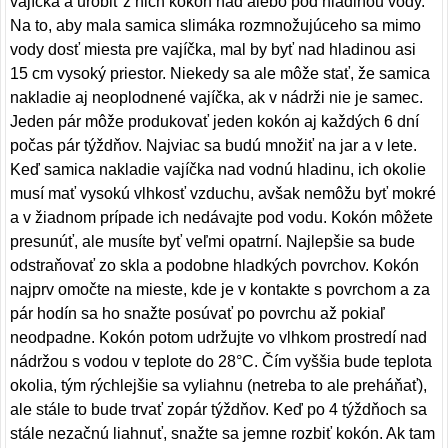
vajíčka a urobiť z nich kokón nad alebo pod hladinou vody.
Na to, aby mala samica slimáka rozmnožujúceho sa mimo
vody dosť miesta pre vajíčka, mal by byť nad hladinou asi
15 cm vysoký priestor. Niekedy sa ale môže stať, že samica
nakladie aj neoplodnené vajíčka, ak v nádrži nie je samec.
Jeden pár môže produkovať jeden kokón aj každých 6 dní
počas pár týždňov. Najviac sa budú množiť na jar a v lete.
Keď samica nakladie vajíčka nad vodnú hladinu, ich okolie
musí mať vysokú vlhkosť vzduchu, avšak nemôžu byť mokré
a v žiadnom prípade ich nedávajte pod vodu. Kokón môžete
presunúť, ale musíte byť veľmi opatrní. Najlepšie sa bude
odstraňovať zo skla a podobne hladkých povrchov. Kokón
najprv omočte na mieste, kde je v kontakte s povrchom a za
pár hodín sa ho snažte posúvať po povrchu až pokiaľ
neodpadne. Kokón potom udržujte vo vlhkom prostredí nad
nádržou s vodou v teplote do 28°C. Čím vyššia bude teplota
okolia, tým rýchlejšie sa vyliahnu (netreba to ale preháňať),
ale stále to bude trvať zopár týždňov. Keď po 4 týždňoch sa
stále nezačnú liahnuť, snažte sa jemne rozbiť kokón. Ak tam