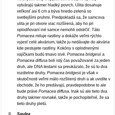
vytvárajú takmer hladký povrch. Ulita dosahuje
veľkosť asi 6 cm a býva hnedo-zelená so
svetlejšími pruhmi. Predpokladá sa, že samcova
ulita je pri otvore viac rozšírená, aby ho pri
oplodňovaní iné samce nemohli odstrčiť. Táto
Pomacea
miluje rastliny a dokáže veľmi rýchlo
vyjesť celé akvárium, takže ju nedávajte do akvária
kde pestujete rastliny. Kokóny s oplodnenými
vajíčkami budú tmavo sivé.
Pomacea bridgesii
a
Pomacea diffusa
boli istý čas považované za jeden
druh, ale DNA testami sa preukázalo, že sú to dva
rozdielne druhy.
Pomacea bridgesii
je však v
skutočnosti veľmi málo rozšírený druh a ak uvidíte v
obchode, že ho predávajú, pravdepodobne to ale
bude práve
Pomacea diffusa
. Inak sú ale tieto dva
druhy takmer rovnaké, takže je pochopiteľné, že sa
tieto druhy pletú.
Saulea