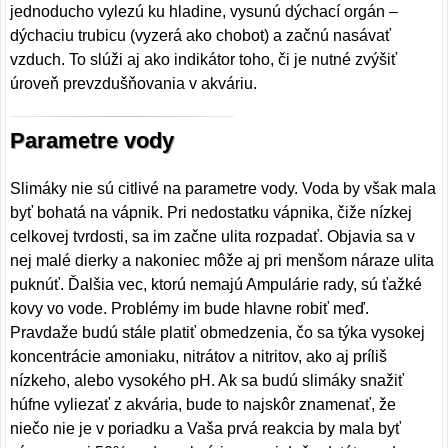
jednoducho vylezú ku hladine, vysunú dýchací orgán –
dýchaciu trubicu (vyzerá ako chobot) a začnú nasávať
vzduch. To slúži aj ako indikátor toho, či je nutné zvýšiť
úroveň prevzdušňovania v akváriu.
Parametre vody
Slimáky nie sú citlivé na parametre vody. Voda by však mala
byť bohatá na vápnik. Pri nedostatku vápnika, čiže nízkej
celkovej tvrdosti, sa im začne ulita rozpadať. Objavia sa v
nej malé dierky a nakoniec môže aj pri menšom náraze ulita
puknúť. Ďalšia vec, ktorú nemajú Ampulárie rady, sú ťažké
kovy vo vode. Problémy im bude hlavne robiť meď.
Pravdaže budú stále platiť obmedzenia, čo sa týka vysokej
koncentrácie amoniaku, nitrátov a nitritov, ako aj príliš
nízkeho, alebo vysokého pH. Ak sa budú slimáky snažiť
húfne vyliezať z akvária, bude to najskôr znamenať, že
niečo nie je v poriadku a Vaša prvá reakcia by mala byť