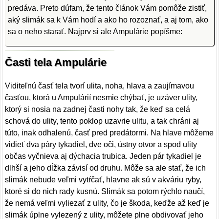
predáva. Preto dúfam, že tento článok Vám pomôže zistiť,
aký slimák sa k Vám hodí a ako ho rozoznať, a aj tom, ako
sa o neho starať. Najprv si ale Ampulárie popíšme:
Časti tela Ampulárie
Viditeľnú časť tela tvorí ulita, noha, hlava a zaujímavou
časťou, ktorá u Ampulárií nesmie chýbať, je uzáver ulity,
ktorý si nosia na zadnej časti nohy tak, že keď sa celá
schová do ulity, tento poklop uzavrie ulitu, a tak chráni aj
túto, inak odhalenú, časť pred predátormi. Na hlave môžeme
vidieť dva páry tykadiel, dve oči, ústny otvor a spod ulity
občas vyčnieva aj dýchacia trubica. Jeden pár tykadiel je
dlhší a jeho dĺžka závisí od druhu. Môže sa ale stať, že ich
slimák nebude veľmi vytŕčať, hlavne ak sú v akváriu ryby,
ktoré si do nich rady kusnú. Slimák sa potom rýchlo naučí,
že nemá veľmi vyliezať z ulity, čo je škoda, keďže až keď je
slimák úplne vylezený z ulity, môžete plne obdivovať jeho