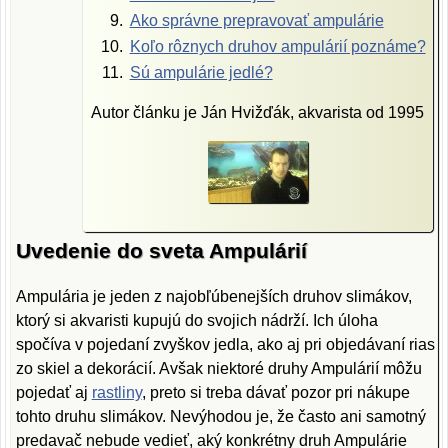
Ako správne prepravovať ampulárie
Koľo rôznych druhov ampulárií poznáme?
Sú ampulárie jedlé?
Autor článku je Ján Hvižďák, akvarista od 1995
Uvedenie do sveta Ampulárií
Ampulária je jeden z najobľúbenejších druhov slimákov,
ktorý si akvaristi kupujú do svojich nádrží. Ich úloha
spočíva v pojedaní zvyškov jedla, ako aj pri objedávaní rias
zo skiel a dekorácií. Avšak niektoré druhy Ampulárií môžu
pojedať aj
rastliny
, preto si treba dávať pozor pri nákupe
tohto druhu slimákov. Nevýhodou je, že často ani samotný
predavač nebude vedieť, aký konkrétny druh Ampulárie