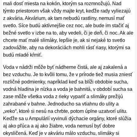
mali dosť miesta na kokón, ktorým sa rozmnožujú. Nad
týmto priestorom však vždy majte kryt, keďže rady vyliezajú
z akvária. Akvárium, ak tam nebudú rastliny, nemusí mať
svetlo. Síce budú aktívnejšie cez noc, ale bude im stačiť aj
bežné svetlo v izbe na to, aby vedeli, či je deň, či noc. Ak ale
chcete mať malé slimáky, lepšie je, ak si nejaké to svetlo
zadovážite, aby na dekoráciách mohli rásť riasy, ktorými sa
budú mladé kŕmiť.
Voda v nádrži môže byť nádherne čistá, ale aj zakalená a
bez vzduchu. Je to kvôli tomu, že v prírode tiež musia zniesť
rozličné podmienky, napríklad keď sa blíži obdobie sucha,
vodná hladina je nízka a voda je bahnitá, v období sucha sa
zase môže všetka voda z rieky vypariť a slimáky prežijú
zahrabané v bahne. Jednoducho sa vtiahnu do ulity a
„veko“, ktoré si nesú na chrbte, potom úplne uzatvorí ulitu.
Keďže sa u Ampulárií vyvinuli dýchacie orgány, ktoré slúžia
aj ako pľúca a aj ako žiabre, voda nemusí byť dobre
okysličená. Keď je v akváriu málo vzduchu, slimáky si