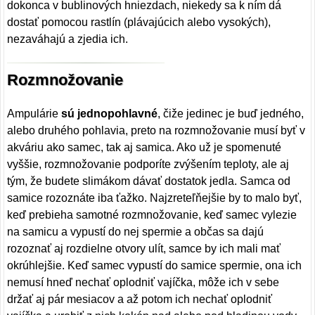
dokonca v bublinových hniezdach, niekedy sa k ním dá
dostať pomocou rastlín (plávajúcich alebo vysokých),
nezaváhajú a zjedia ich.
Rozmnožovanie
Ampulárie
sú jednopohlavné
, čiže jedinec je buď jedného,
alebo druhého pohlavia, preto na rozmnožovanie musí byť v
akváriu ako samec, tak aj samica. Ako už je spomenuté
vyššie, rozmnožovanie podporíte zvýšením teploty, ale aj
tým, že budete slimákom dávať dostatok jedla. Samca od
samice rozoznáte iba ťažko. Najzreteľňejšie by to malo byť,
keď prebieha samotné rozmnožovanie, keď samec vylezie
na samicu a vypustí do nej spermie a občas sa dajú
rozoznať aj rozdielne otvory ulít, samce by ich mali mať
okrúhlejšie. Keď samec vypustí do samice spermie, ona ich
nemusí hneď nechať oplodniť vajíčka, môže ich v sebe
držať aj pár mesiacov a až potom ich nechať oplodniť