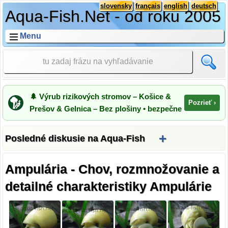
slovensky
français
english
deutsch
Aqua-Fish.Net - od roku 2005
Menu
🌲 Výrub rizikových stromov – Košice &
Pozrieť ›
Prešov & Gelnica – Bez plošiny • bezpečne
+
Posledné diskusie na Aqua-Fish
Ampulária - Chov, rozmnožovanie a
detailné charakteristiky Ampulárie