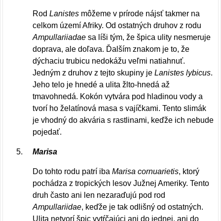
Rod
Lanistes
môžeme v prírode nájsť takmer na
celkom území Afriky. Od ostatných druhov z rodu
Ampullariiadae
sa líši tým, že špica ulity nesmeruje
doprava, ale doľava. Ďalším znakom je to, že
dýchaciu trubicu nedokážu veľmi natiahnuť.
Jedným z druhov z tejto skupiny je
Lanistes lybicus
.
Jeho telo je hnedé a ulita žlto-hnedá až
tmavohnedá. Kokón vytvára pod hladinou vody a
tvorí ho želatínová masa s vajíčkami. Tento slimák
je vhodný do akvária s rastlinami, keďže ich nebude
pojedať.
Marisa
Do tohto rodu patrí iba
Marisa cornuarietis
, ktorý
pochádza z tropických lesov Južnej Ameriky. Tento
druh často ani len nezaraďujú pod rod
Ampullariidae
, keďže je tak odlišný od ostatných.
Ulita netvorí špic vytŕčajúci ani do jednej, ani do