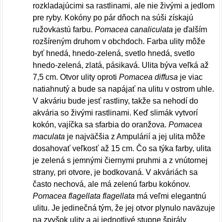
rozkladajúcimi sa rastlinami, ale nie živými a jedlom
pre ryby. Kokóny po pár dňoch na súši získajú
ružovkastú farbu.
Pomacea canaliculata
je ďalším
rozšíreným druhom v obchdoch. Farba ulity môže
byť hnedá, hnedo-zelená, svetlo hnedá, svetlo
hnedo-zelená, zlatá, pásikavá. Ulita býva veľká až
7,5 cm. Otvor ulity oproti
Pomacea diffusa
je viac
natiahnutý a bude sa napájať na ulitu v ostrom uhle.
V akváriu bude jesť rastliny, takže sa nehodí do
akvária so živými rastlinami. Keď slimák vytvorí
kokón, vajíčka sa sfarbia do oranžova.
Pomacea
maculata
je najväčšia z Ampulárií a jej ulita môže
dosahovať veľkosť až 15 cm. Čo sa týka farby, ulita
je zelená s jemnými čiernymi pruhmi a z vnútornej
strany, pri otvore, je bodkovaná. V akváriách sa
často nechová, ale má zelenú farbu kokónov.
Pomacea flagellata flagellata
má veľmi elegantnú
ulitu. Je jedinečná tým, že jej otvor plynulo naväzuje
na zvyšok ulity a aj jednotlivé stupne špirály