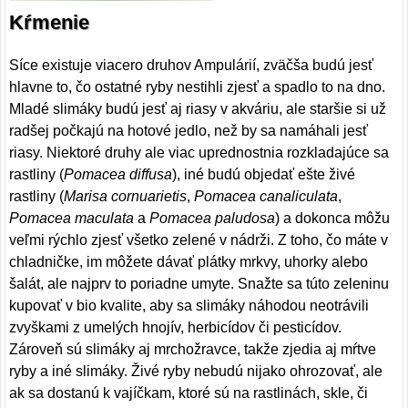
Kŕmenie
Síce existuje viacero druhov Ampulárií, zväčša budú jesť
hlavne to, čo ostatné ryby nestihli zjesť a spadlo to na dno.
Mladé slimáky budú jesť aj riasy v akváriu, ale staršie si už
radšej počkajú na hotové jedlo, než by sa namáhali jesť
riasy. Niektoré druhy ale viac uprednostnia rozkladajúce sa
rastliny (
Pomacea diffusa
), iné budú objedať ešte živé
rastliny (
Marisa cornuarietis
,
Pomacea canaliculata
,
Pomacea maculata
a
Pomacea paludosa
) a dokonca môžu
veľmi rýchlo zjesť všetko zelené v nádrži. Z toho, čo máte v
chladničke, im môžete dávať plátky mrkvy, uhorky alebo
šalát, ale najprv to poriadne umyte. Snažte sa túto zeleninu
kupovať v bio kvalite, aby sa slimáky náhodou neotrávili
zvyškami z umelých hnojív, herbicídov či pesticídov.
Zároveň sú slimáky aj mrchožravce, takže zjedia aj mŕtve
ryby a iné slimáky. Živé ryby nebudú nijako ohrozovať, ale
ak sa dostanú k vajíčkam, ktoré sú na rastlinách, skle, či