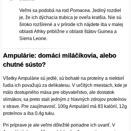
Veľmi sa podobá na rod
Pomacea
. Jediný rozdiel
je, že ich dýchacia trubica je oveľa kratšia. Nie sú
široko rozšírené a v prírode ich nájdete iba v malej
oblasti Afriky približne v oblasti štátov Guinea a
Sierra Leone.
Ampulárie: domáci miláčikovia, alebo
chutné sústo?
Všetky Ampulárie sú jedlé, sú bohaté na proteíny a niektorí
ľudia ich považujú za delikatesu. V určitých miestach, kde je
málo dostupného mäsa pre obyvateľstvo, ale dostatok
slimákov, sa preto stali jedným z hlavných zdrojov proteínov
v strave. Pre zaujímavosť, 100g Ampulárií má 83 kalórií, 12g
proteínov a iba 0,4g tuku.
Pri príprave je ale veľmi dôležité poriadne ich uvariť. V