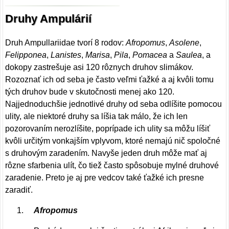
Druhy Ampulárií
Druh Ampullariidae tvorí 8 rodov:
Afropomus
,
Asolene
,
Felipponea
,
Lanistes
,
Marisa
,
Pila
,
Pomacea
a
Saulea
, a
dokopy zastrešuje asi 120 rôznych druhov slimákov.
Rozoznať ich od seba je často veľmi ťažké a aj kvôli tomu
tých druhov bude v skutočnosti menej ako 120.
Najjednoduchšie jednotlivé druhy od seba odlíšite pomocou
ulity, ale niektoré druhy sa líšia tak málo, že ich len
pozorovaním nerozlíšite, poprípade ich ulity sa môžu líšiť
kvôli určitým vonkajším vplyvom, ktoré nemajú nič spoločné
s druhovým zaradením. Navyše jeden druh môže mať aj
rôzne sfarbenia ulít, čo tiež často spôsobuje mylné druhové
zaradenie. Preto je aj pre vedcov také ťažké ich presne
zaradiť.
Afropomus