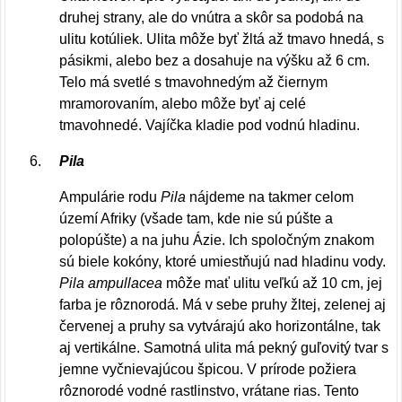
druhej strany, ale do vnútra a skôr sa podobá na
ulitu kotúliek. Ulita môže byť žltá až tmavo hnedá, s
pásikmi, alebo bez a dosahuje na výšku až 6 cm.
Telo má svetlé s tmavohnedým až čiernym
mramorovaním, alebo môže byť aj celé
tmavohnedé. Vajíčka kladie pod vodnú hladinu.
Pila
Ampulárie rodu
Pila
nájdeme na takmer celom
území Afriky (všade tam, kde nie sú púšte a
polopúšte) a na juhu Ázie. Ich spoločným znakom
sú biele kokóny, ktoré umiestňujú nad hladinu vody.
Pila ampullacea
môže mať ulitu veľkú až 10 cm, jej
farba je rôznorodá. Má v sebe pruhy žltej, zelenej aj
červenej a pruhy sa vytvárajú ako horizontálne, tak
aj vertikálne. Samotná ulita má pekný guľovitý tvar s
jemne vyčnievajúcou špicou. V prírode požiera
rôznorodé vodné rastlinstvo, vrátane rias. Tento