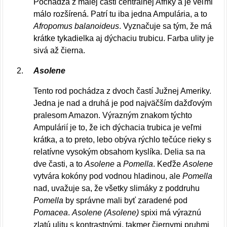
Pochádza z malej časti centrálnej Afriky a je veľmi
málo rozšírená. Patrí tu iba jedna Ampulária, a to
Afropomus balanoideus
. Vyznačuje sa tým, že má
krátke tykadielka aj dýchaciu trubicu. Farba ulity je
sivá až čierna.
Asolene
Tento rod pochádza z dvoch častí Južnej Ameriky.
Jedna je nad a druhá je pod najväčším dažďovým
pralesom Amazon. Výrazným znakom týchto
Ampulárií je to, že ich dýchacia trubica je veľmi
krátka, a to preto, lebo obýva rýchlo tečúce rieky s
relatívne vysokým obsahom kyslíka. Delia sa na
dve časti, a to
Asolene
a
Pomella
. Keďže
Asolene
vytvára kokóny pod vodnou hladinou, ale
Pomella
nad, uvažuje sa, že všetky slimáky z poddruhu
Pomella
by správne mali byť zaradené pod
Pomacea
.
Asolene (Asolene)
spixi má výraznú
zlatú ulitu s kontrastnými, takmer čiernymi pruhmi