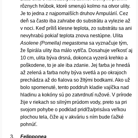
rôznych hrúbok, ktoré smerujú kolmo na otvor ulity.
Je to jedna z najpomalších druhov Ampulárií. Cez
deň sa často iba zahrabe do substrátu a vylezie až
v noci. Keď príliš klesne teplota, zo substrátu sa ani
nevyhrabú pokiaľ teplota znova nestúpne. Ulita
Asolene (Pomella) megastoma
sa vyznačuje tým,
že špirála ulity iba málo vytŕča. Dosahuje veľkosť aj
10 cm, ulita býva drsná, dokonca vyzerá krehko a
poškodene, to je ale iba zdanie. Jej farba je hnedá
až zelená a farba nohy býva svetlá a po okrajoch
prechádza až do fialova so žltými bodkami. Ako už
bolo spomenuté, tento poddruh kladie vajíčka nad
hladinu a kokóny sú po zatvrdnutí ružové. V prírode
žije v riekach so silným prúdom vody, preto sa pri
svojom pohybe o podklad pridŕža/prisáva veľkou
plochou tela, čiže aj v akváriu s ním bude ťažké
pohnúť.
Felipponea