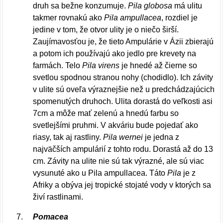
druh sa bežne konzumuje.
Pila globosa
má ulitu
takmer rovnakú ako
Pila ampullacea
, rozdiel je
jedine v tom, že otvor ulity je o niečo širší.
Zaujímavosťou je, že tieto Ampulárie v Ázii zbierajú
a potom ich používajú ako jedlo pre krevety na
farmách. Telo
Pila virens
je hnedé až čierne so
svetlou spodnou stranou nohy (chodidlo). Ich závity
v ulite sú oveľa výraznejšie než u predchádzajúcich
spomenutých druhoch. Ulita dorastá do veľkosti asi
7cm a môže mať zelenú a hnedú farbu so
svetlejšími pruhmi. V akváriu bude pojedať ako
riasy, tak aj rastliny.
Pila wernei
je jedna z
najväčších ampulárií z tohto rodu. Dorastá až do 13
cm. Závity na ulite nie sú tak výrazné, ale sú viac
vysunuté ako u Pila ampullacea. Táto
Pila
je z
Afriky a obýva jej tropické stojaté vody v ktorých sa
živí rastlinami.
Pomacea