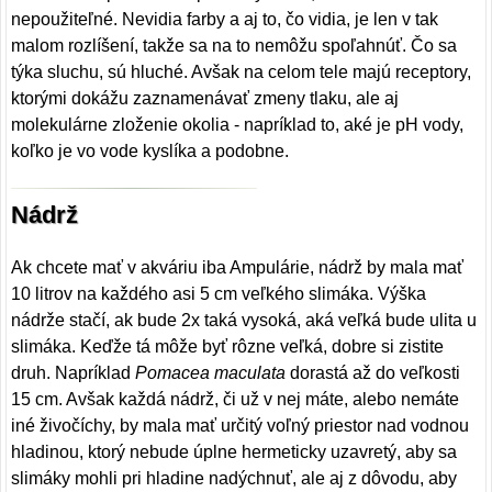
nepoužiteľné. Nevidia farby a aj to, čo vidia, je len v tak
malom rozlíšení, takže sa na to nemôžu spoľahnúť. Čo sa
týka sluchu, sú hluché. Avšak na celom tele majú receptory,
ktorými dokážu zaznamenávať zmeny tlaku, ale aj
molekulárne zloženie okolia - napríklad to, aké je pH vody,
koľko je vo vode kyslíka a podobne.
Nádrž
Ak chcete mať v akváriu iba Ampulárie, nádrž by mala mať
10 litrov na každého asi 5 cm veľkého slimáka. Výška
nádrže stačí, ak bude 2x taká vysoká, aká veľká bude ulita u
slimáka. Keďže tá môže byť rôzne veľká, dobre si zistite
druh. Napríklad
Pomacea maculata
dorastá až do veľkosti
15 cm. Avšak každá nádrž, či už v nej máte, alebo nemáte
iné živočíchy, by mala mať určitý voľný priestor nad vodnou
hladinou, ktorý nebude úplne hermeticky uzavretý, aby sa
slimáky mohli pri hladine nadýchnuť, ale aj z dôvodu, aby