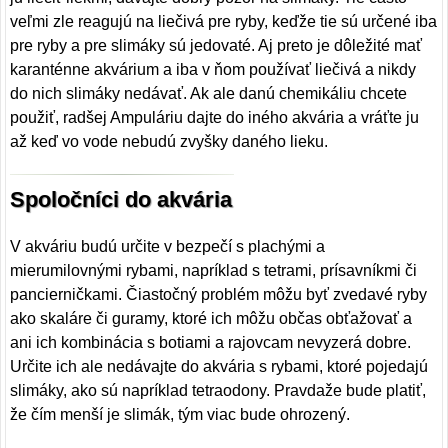
veľmi zle reagujú na liečivá pre ryby, keďže tie sú určené iba
pre ryby a pre slimáky sú jedovaté. Aj preto je dôležité mať
karanténne akvárium a iba v ňom používať liečivá a nikdy
do nich slimáky nedávať. Ak ale danú chemikáliu chcete
použiť, radšej Ampuláriu dajte do iného akvária a vráťte ju
až keď vo vode nebudú zvyšky daného lieku.
Spoločníci do akvária
V akváriu budú určite v bezpečí s plachými a
mierumilovnými rybami, napríklad s tetrami, prísavníkmi či
pancierničkami. Čiastočný problém môžu byť zvedavé ryby
ako skaláre či guramy, ktoré ich môžu občas obťažovať a
ani ich kombinácia s botiami a rajovcam nevyzerá dobre.
Určite ich ale nedávajte do akvária s rybami, ktoré pojedajú
slimáky, ako sú napríklad tetraodony. Pravdaže bude platiť,
že čím menší je slimák, tým viac bude ohrozený.