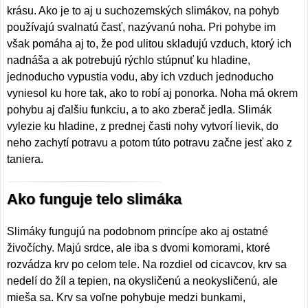
krásu. Ako je to aj u suchozemských slimákov, na pohyb
používajú svalnatú časť, nazývanú noha. Pri pohybe im
však pomáha aj to, že pod ulitou skladujú vzduch, ktorý ich
nadnáša a ak potrebujú rýchlo stúpnuť ku hladine,
jednoducho vypustia vodu, aby ich vzduch jednoducho
vyniesol ku hore tak, ako to robí aj ponorka. Noha má okrem
pohybu aj ďalšiu funkciu, a to ako zberač jedla. Slimák
vylezie ku hladine, z prednej časti nohy vytvorí lievik, do
neho zachytí potravu a potom túto potravu začne jesť ako z
taniera.
Ako funguje telo slimáka
Slimáky fungujú na podobnom princípe ako aj ostatné
živočíchy. Majú srdce, ale iba s dvomi komorami, ktoré
rozvádza krv po celom tele. Na rozdiel od cicavcov, krv sa
nedelí do žíl a tepien, na okysličenú a neokysličenú, ale
mieša sa. Krv sa voľne pohybuje medzi bunkami,