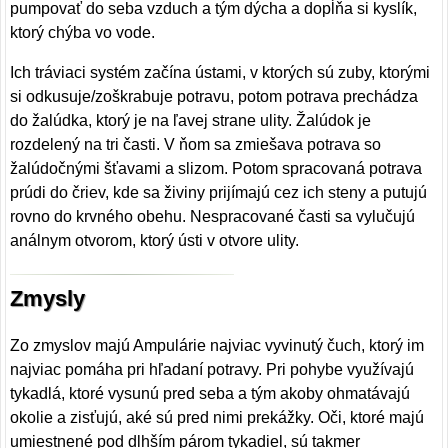
pumpovať do seba vzduch a tým dýcha a dopĺňa si kyslík,
ktorý chýba vo vode.
Ich tráviaci systém začína ústami, v ktorých sú zuby, ktorými
si odkusuje/zoškrabuje potravu, potom potrava prechádza
do žalúdka, ktorý je na ľavej strane ulity. Žalúdok je
rozdelený na tri časti. V ňom sa zmiešava potrava so
žalúdočnými šťavami a slizom. Potom spracovaná potrava
prúdi do čriev, kde sa živiny prijímajú cez ich steny a putujú
rovno do krvného obehu. Nespracované časti sa vylučujú
análnym otvorom, ktorý ústi v otvore ulity.
Zmysly
Zo zmyslov majú Ampulárie najviac vyvinutý čuch, ktorý im
najviac pomáha pri hľadaní potravy. Pri pohybe využívajú
tykadlá, ktoré vysunú pred seba a tým akoby ohmatávajú
okolie a zisťujú, aké sú pred nimi prekážky. Oči, ktoré majú
umiestnené pod dlhším párom tykadiel, sú takmer