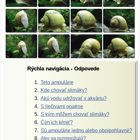
Rýchla navigácia - Odpovede
Telo ampulárie
Kde chovať slimáky?
Akú vodu udržovať v akváriu?
S liečivami opatrne
S kým môžem chovať slimáky?
Čím ich kŕmiť?
Sú ampulárie jedno alebo obojpohlavné?
Ako sa rozmnožujú?