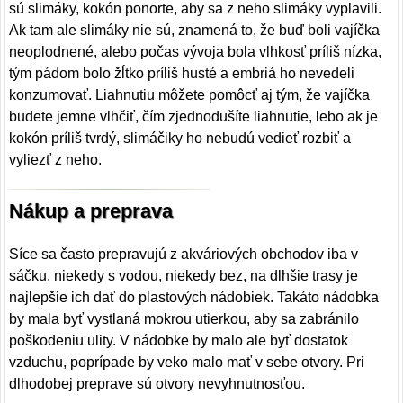
sú slimáky, kokón ponorte, aby sa z neho slimáky vyplavili.
Ak tam ale slimáky nie sú, znamená to, že buď boli vajíčka
neoplodnené, alebo počas vývoja bola vlhkosť príliš nízka,
tým pádom bolo žĺtko príliš husté a embriá ho nevedeli
konzumovať. Liahnutiu môžete pomôcť aj tým, že vajíčka
budete jemne vlhčiť, čím zjednodušíte liahnutie, lebo ak je
kokón príliš tvrdý, slimáčiky ho nebudú vedieť rozbiť a
vyliezť z neho.
Nákup a preprava
Síce sa často prepravujú z akváriových obchodov iba v
sáčku, niekedy s vodou, niekedy bez, na dlhšie trasy je
najlepšie ich dať do plastových nádobiek. Takáto nádobka
by mala byť vystlaná mokrou utierkou, aby sa zabránilo
poškodeniu ulity. V nádobke by malo ale byť dostatok
vzduchu, poprípade by veko malo mať v sebe otvory. Pri
dlhodobej preprave sú otvory nevyhnutnosťou.