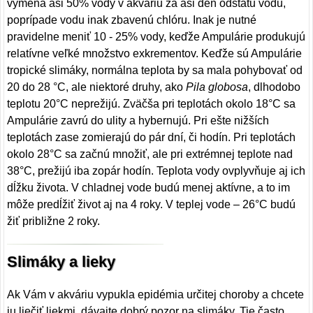
výmena asi 50% vody v akváriu za asi deň odstátu vodu,
poprípade vodu inak zbavenú chlóru. Inak je nutné
pravidelne meniť 10 - 25% vody, keďže Ampulárie produkujú
relatívne veľké množstvo exkrementov. Keďže sú Ampulárie
tropické slimáky, normálna teplota by sa mala pohybovať od
20 do 28 °C, ale niektoré druhy, ako
Pila globosa
, dlhodobo
teplotu 20°C neprežijú. Zväčša pri teplotách okolo 18°C sa
Ampulárie zavrú do ulity a hybernujú. Pri ešte nižších
teplotách zase zomierajú do pár dní, či hodín. Pri teplotách
okolo 28°C sa začnú množiť, ale pri extrémnej teplote nad
38°C, prežijú iba zopár hodín. Teplota vody ovplyvňuje aj ich
dĺžku života. V chladnej vode budú menej aktívne, a to im
môže predĺžiť život aj na 4 roky. V teplej vode – 26°C budú
žiť približne 2 roky.
Slimáky a lieky
Ak Vám v akváriu vypukla epidémia určitej choroby a chcete
ju liečiť liekmi, dávajte dobrý pozor na slimáky. Tie často