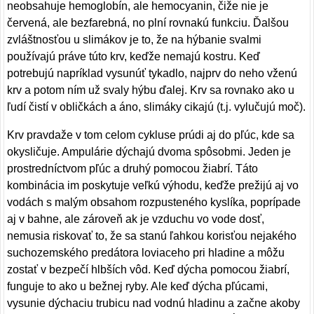
neobsahuje hemoglobín, ale hemocyanin, čiže nie je
červená, ale bezfarebná, no plní rovnakú funkciu. Ďalšou
zvláštnosťou u slimákov je to, že na hýbanie svalmi
používajú práve túto krv, keďže nemajú kostru. Keď
potrebujú napríklad vysunúť tykadlo, najprv do neho vženú
krv a potom ním už svaly hýbu ďalej. Krv sa rovnako ako u
ľudí čistí v obličkách a áno, slimáky cikajú (t.j. vylučujú moč).
Krv pravdaže v tom celom cykluse prúdi aj do pľúc, kde sa
okysličuje. Ampulárie dýchajú dvoma spôsobmi. Jeden je
prostredníctvom pľúc a druhý pomocou žiabrí. Táto
kombinácia im poskytuje veľkú výhodu, keďže prežijú aj vo
vodách s malým obsahom rozpusteného kyslíka, poprípade
aj v bahne, ale zároveň ak je vzduchu vo vode dosť,
nemusia riskovať to, že sa stanú ľahkou korisťou nejakého
suchozemského predátora loviaceho pri hladine a môžu
zostať v bezpečí hlbších vôd. Keď dýcha pomocou žiabrí,
funguje to ako u bežnej ryby. Ale keď dýcha pľúcami,
vysunie dýchaciu trubicu nad vodnú hladinu a začne akoby