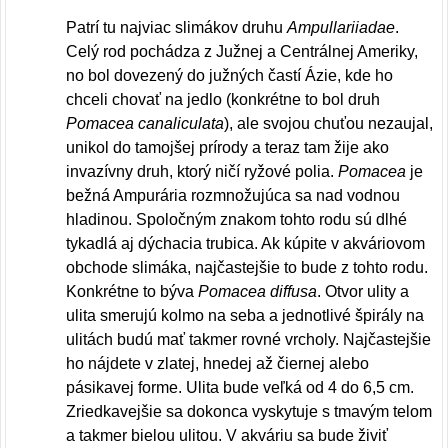
Patrí tu najviac slimákov druhu
Ampullariiadae
.
Celý rod pochádza z Južnej a Centrálnej Ameriky,
no bol dovezený do južných častí Ázie, kde ho
chceli chovať na jedlo (konkrétne to bol druh
Pomacea canaliculata
), ale svojou chuťou nezaujal,
unikol do tamojšej prírody a teraz tam žije ako
invazívny druh, ktorý ničí ryžové polia.
Pomacea
je
bežná Ampurária rozmnožujúca sa nad vodnou
hladinou. Spoločným znakom tohto rodu sú dlhé
tykadlá aj dýchacia trubica. Ak kúpite v akváriovom
obchode slimáka, najčastejšie to bude z tohto rodu.
Konkrétne to býva
Pomacea diffusa
. Otvor ulity a
ulita smerujú kolmo na seba a jednotlivé špirály na
ulitách budú mať takmer rovné vrcholy. Najčastejšie
ho nájdete v zlatej, hnedej až čiernej alebo
pásikavej forme. Ulita bude veľká od 4 do 6,5 cm.
Zriedkavejšie sa dokonca vyskytuje s tmavým telom
a takmer bielou ulitou. V akváriu sa bude živiť