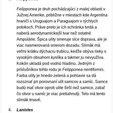
Felipponea
je druh pochádzajúci z malej oblasti v
Južnej Amerike, približne v miestach kde Argentína
hraničí s Uruguajom a Paraguajom v rýchlych
potokoch. Práve preto je ich schránka tvrdá a
naberá aerodynamickejší tvar než ostatné
Ampulárie. Špica ulity smeruje síce doprava, ale je
viac nasmerovaná smerom dozadu. Slimák má
veľmi krátku dýchaciu trubicu, keďže obýva rieky s
vysokým obsahom kyslíka a takmer ju nevyužíva.
Kokón ukladá pod vodnú hladinu. Jedným z
príslušníkov tohto rodu je
Felipponea neritiformis
.
Farba ulity je hnedo-zelená a pohlavie sa dá
rozoznať pri porovnaní ulít samcov a samíc. Samce
budú mať otvor oproti ulite širší než samice, zatiaľ
čo otvor u samíc je viac pretiahnutý. Telo má tento
slimák tmavé.
Lanistes