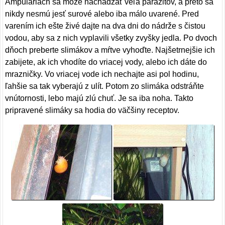
Ampuláriách sa môže nachádzať veľa parazitov, a preto sa
nikdy nesmú jesť surové alebo iba málo uvarené. Pred
varením ich ešte živé dajte na dva dni do nádrže s čistou
vodou, aby sa z nich vyplavili všetky zvyšky jedla. Po dvoch
dňoch preberte slimákov a mŕtve vyhoďte. Najšetrnejšie ich
zabijete, ak ich vhodíte do vriacej vody, alebo ich dáte do
mrazničky. Vo vriacej vode ich nechajte asi pol hodinu,
ľahšie sa tak vyberajú z ulít. Potom zo slimáka odstráňte
vnútornosti, lebo majú zlú chuť. Je sa iba noha. Takto
pripravené slimáky sa hodia do väčšiny receptov.