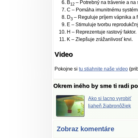
B
– Potrebný na trávenie a na
12
C – Pomáha imunitnému systému 
D
– Reguluje príjem vápnika a fos
3
E – Stimuluje tvorbu reprodukčný
H – Reprezentuje rastový faktor.
K – Zlepšuje zrážanlivosť krvi.
Video
Pokojne si
tu stiahnite naše video
(pri
Okrem iného by sme ti radi p
Ako si lacno vyrobiť
liaheň žiabronôžiek
Zobraz komentáre