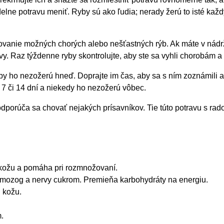
elne potravu meniť. Ryby sú ako ľudia; nerady žerú to isté každ
povanie možných chorých alebo nešťastných rýb. Ak máte v nádrži
y. Raz týždenne ryby skontrolujte, aby ste sa vyhli chorobám
yby ho nezožerú hneď. Doprajte im čas, aby sa s ním zoznámili a
ž 7 či 14 dní a niekedy ho nezožerú vôbec.
dporúča sa chovať nejakých prísavníkov. Tie túto potravu s rad
i kožu a pomáha pri rozmnožovaní.
mozog a nervy cukrom. Premieňa karbohydráty na energiu.
 kožu.
.