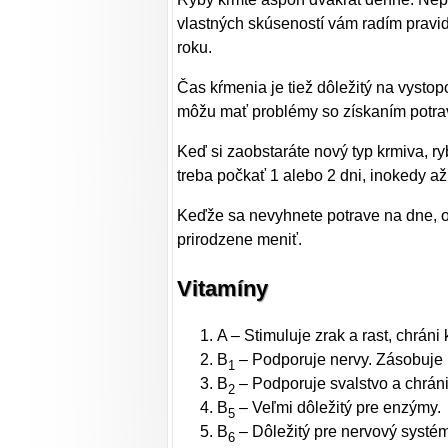
vlastných skúseností vám radím pravid
roku.
Čas kŕmenia je tiež dôležitý na vysto
môžu mať problémy so získaním potrav
Keď si zaobstaráte nový typ krmiva, r
treba počkať 1 alebo 2 dni, inokedy a
Keďže sa nevyhnete potrave na dne, o
prirodzene meniť.
Vitamíny
A – Stimuluje zrak a rast, chrán
B
– Podporuje nervy. Zásobuje 
1
B
– Podporuje svalstvo a chráni
2
B
– Veľmi dôležitý pre enzýmy.
5
B
– Dôležitý pre nervový systém
6