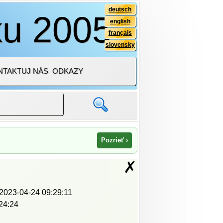
deutsch
ku 2005
english
français
slovensky
NTAKTUJ NÁS
ODKAZY
Pozrieť ›
✗
2023-04-24 09:29:11
24:24