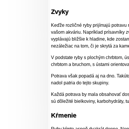
Zvyky
Keďže rozličné ryby prijímajú potravu
vašom akváriu. Napríklad prísavníky zv
vyplávajú bližšie k hladine, kde zost
nezáležiac na tom, či je skrytá za ka
V podstate ryby s plochým chrbtom, ú
chrbtom a bruchom, s ústami orientova
Potrava však popadá aj na dno. Takút
nadol patria do tejto skupiny.
Každá potrava by mala obsahovať dost
sú dôležité bielkoviny, karbohydráty, t
Kŕmenie
Ryby kŕmte aspoň dvakrát denne. Nepre