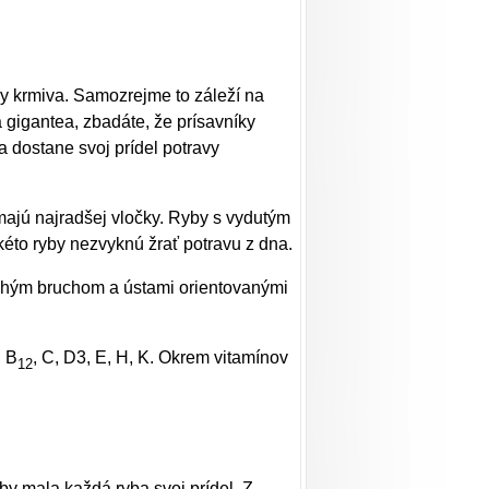
hy krmiva. Samozrejme to záleží na
a gigantea, zbadáte, že prísavníky
a dostane svoj prídel potravy
ajú najradšej vločky. Ryby s vydutým
kéto ryby nezvyknú žrať potravu z dna.
lochým bruchom a ústami orientovanými
, B
, C, D3, E, H, K. Okrem vitamínov
12
y mala každá ryba svoj prídel. Z