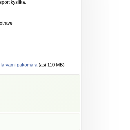
port kyslíka.
otrave.
 larvami pakomára
(asi 110 MB).