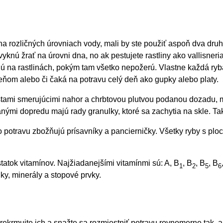
 na rozličných úrovniach vody, mali by ste použiť aspoň dva dru
yknú žrať na úrovni dna, no ak pestujete rastliny ako vallisneri
anú na rastlinách, pokým tam všetko nepožerú. Vlastne každá ryb
meňom alebo či čaká na potravu celý deň ako gupky alebo platy.
stami smerujúcimi nahor a chrbtovou plutvou podanou dozadu, m
nými dopredu majú rady granulky, ktoré sa zachytia na skle. Ta
o potravu zbožňujú prísavníky a pancierničky. Všetky ryby s p
atok vitamínov. Najžiadanejšími vitamínmi sú: A, B
, B
, B
, B
1
2
5
6
uky, minerály a stopové prvky.
krmujte ich a snažte sa rozmiestniť potravu rovnomerne tak, ab