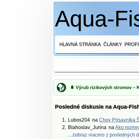
Aqua-Fis
HLAVNÁ STRÁNKA
ČLÁNKY
PROFI
🌲 Výrub rizikových stromov – 
Posledné diskusie na Aqua-Fis
Lubos204
na
Chov Prísavníka Š
Blahoslav_Jurina
na
Ako rozmno
…zobraz viacero z posledných d