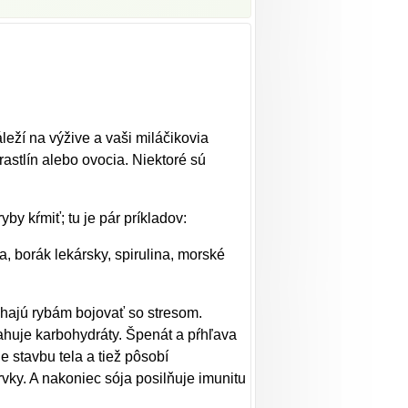
leží na výžive a vaši miláčikovia
 rastlín alebo ovocia. Niektoré sú
y kŕmiť; tu je pár príkladov:
a, borák lekársky, spirulina, morské
hajú rybám bojovať so stresom.
sahuje karbohydráty. Špenát a pŕhľava
 stavbu tela a tiež pôsobí
rvky. A nakoniec sója posilňuje imunitu