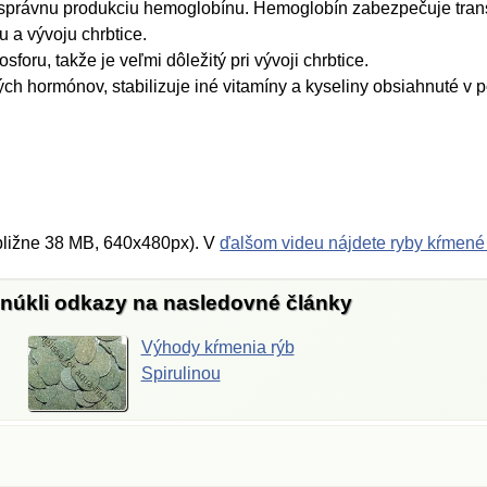
 správnu produkciu hemoglobínu. Hemoglobín zabezpečuje trans
a vývoju chrbtice.
foru, takže je veľmi dôležitý pri vývoji chrbtice.
ch hormónov, stabilizuje iné vitamíny a kyseliny obsiahnuté v p
bližne 38 MB, 640x480px). V
ďalšom videu nájdete ryby kŕmené
onúkli odkazy na nasledovné články
Výhody kŕmenia rýb
Spirulinou