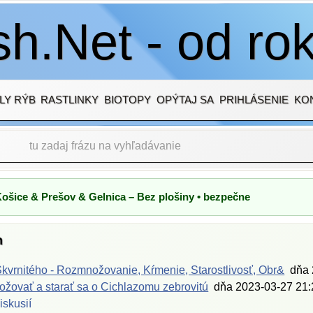
h.Net - od ro
LY RÝB
RASTLINKY
BIOTOPY
OPÝTAJ SA
PRIHLÁSENIE
KO
Košice & Prešov & Gelnica – Bez plošiny • bezpečne
h
kvrnitého - Rozmnožovanie, Kŕmenie, Starostlivosť, Obr&
dňa
žovať a starať sa o Cichlazomu zebrovitú
dňa
2023-03-27 21:
iskusií