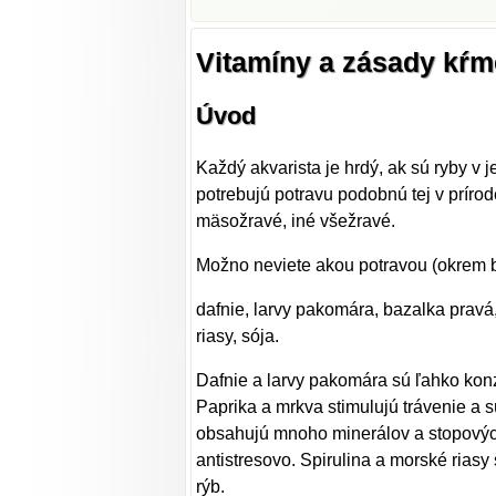
Vitamíny a zásady kŕm
Úvod
Každý akvarista je hrdý, ak sú ryby v 
potrebujú potravu podobnú tej v prírode
mäsožravé, iné všežravé.
Možno neviete akou potravou (okrem be
dafnie, larvy pakomára, bazalka pravá,
riasy, sója.
Dafnie a larvy pakomára sú ľahko kon
Paprika a mrkva stimulujú trávenie a 
obsahujú mnoho minerálov a stopových 
antistresovo. Spirulina a morské riasy
rýb.