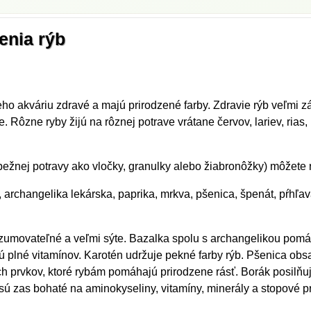
enia rýb
jeho akváriu zdravé a majú prirodzené farby. Zdravie rýb veľmi zá
. Rôzne ryby žijú na rôznej potrave vrátane červov, lariev, rias,
žnej potravy ako vločky, granulky alebo žiabronôžky) môžete ryb
 archangelika lekárska, paprika, mrkva, pšenica, špenát, pŕhľav
zumovateľné a veľmi sýte. Bazalka spolu s archangelikou pomá
sú plné vitamínov. Karotén udržuje pekné farby rýb. Pšenica ob
prvkov, ktoré rybám pomáhajú prirodzene rásť. Borák posilňuje
 sú zas bohaté na aminokyseliny, vitamíny, minerály a stopové p