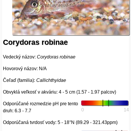
Corydoras robinae
Vedecký názov:
Corydoras robinae
Hovorový názov: N/A
Čeľaď (familia):
Callichthyidae
Obvyklá veľkosť v akváriu: 4 - 5 cm (1.57 - 1.97 palcov)
Odporúčané rozmedzie pH pre tento
0
14
druh: 6.3 - 7.7
Odporúčaná tvrdosť vody: 5 - 18°N (89.29 - 321.43ppm)