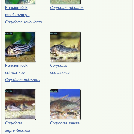
Pancierniček
Corydoras
robustus
mriežkovaný
-
Corydoras
reticulatus
Pancierniček
Corydoras
schwartzov
-
semiaquilus
Corydoras
schwartzi
Corydoras
Corydoras
seussi
septentrionalis