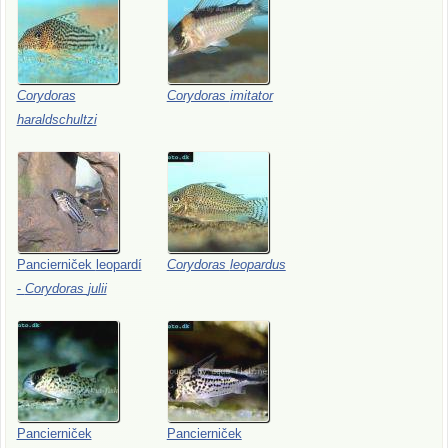
Corydoras
Corydoras
imitator
haraldschultzi
Pancierniček
leopardí
Corydoras
leopardus
-
Corydoras
julii
Pancierniček
Pancierniček