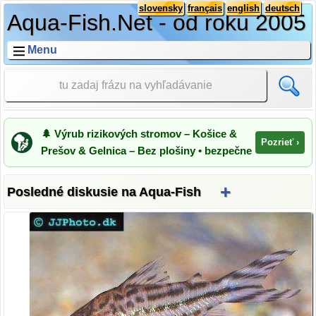
slovensky
français
english
deutsch
Aqua-Fish.Net - od roku 2005
Menu
🌲 Výrub rizikových stromov – Košice &
Pozrieť ›
Prešov & Gelnica – Bez plošiny • bezpečne
+
Posledné diskusie na Aqua-Fish