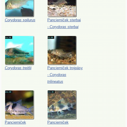
Corydoras
spilurus
Pancierniček
sterbai
-
Corydoras
sterbai
Corydoras
treitlii
Pancierniček
trojpásy
-
Corydoras
trilineatus
Pancierniček
Pancierniček