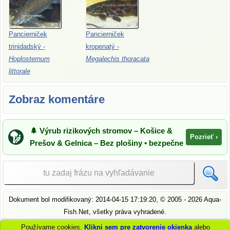
Pancierniček
Pancierniček
trinidadský
-
kropenatý
-
Hoplosternum
Megalechis
thoracata
littorale
Zobraz komentáre
🌲 Výrub rizikových stromov – Košice &
Pozrieť ›
Prešov & Gelnica – Bez plošiny • bezpečne
Dokument bol modifikovaný:
2014-04-15 17:19:20
, ©
2005
- 2026 Aqua-
Fish.Net, všetky práva vyhradené.
pozri
zásady ochrany osobných údajov
pre informácie o osobných
Používame cookies.
Klikni sem pre zatvorenie okienka
alebo