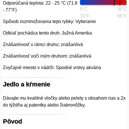
Odporúčaná teplota: 22 - 25 °C (71.6
0°C
30°C
- 77°F)
32°F
86°F
Spôsob rozmnožovania tejto rybky: Vytieranie
Odkiaľ pochádza tento druh: Južná Amerika
Znášanlivosť v rámci druhu: znášanlivá
Znášanlivosť voči iným druhom: znášanlivá
Zvyčajné miesto v nádrži: Spodné vrstvy akvária
Jedlo a kŕmenie
Dávajte mu kvalitné vločky alebo pelety s obsahom rias a 2x
do týždňa aj patentky alebo žiabronôžky.
Pôvod