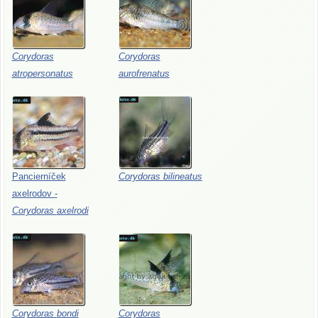
Corydoras
Corydoras
atropersonatus
aurofrenatus
Pancierníček
Corydoras
bilineatus
axelrodov
-
Corydoras
axelrodi
Corydoras
bondi
Corydoras