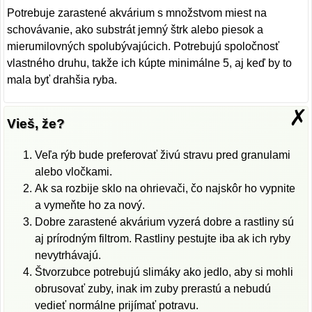
Potrebuje zarastené akvárium s množstvom miest na
schovávanie, ako substrát jemný štrk alebo piesok a
mierumilovných spolubývajúcich. Potrebujú spoločnosť
vlastného druhu, takže ich kúpte minimálne 5, aj keď by to
mala byť drahšia ryba.
✗
Vieš, že?
Veľa rýb bude preferovať živú stravu pred granulami
alebo vločkami.
Ak sa rozbije sklo na ohrievači, čo najskôr ho vypnite
a vymeňte ho za nový.
Dobre zarastené akvárium vyzerá dobre a rastliny sú
aj prírodným filtrom. Rastliny pestujte iba ak ich ryby
nevytrhávajú.
Štvorzubce potrebujú slimáky ako jedlo, aby si mohli
obrusovať zuby, inak im zuby prerastú a nebudú
vedieť normálne prijímať potravu.