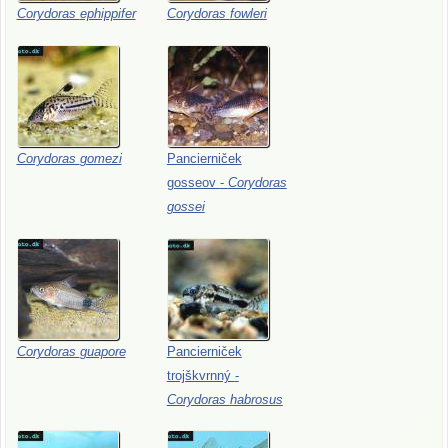
Corydoras
ephippifer
Corydoras
fowleri
Corydoras
gomezi
Pancierniček
gosseov
-
Corydoras
gossei
Corydoras
guapore
Pancierniček
trojškvrnný
-
Corydoras
habrosus