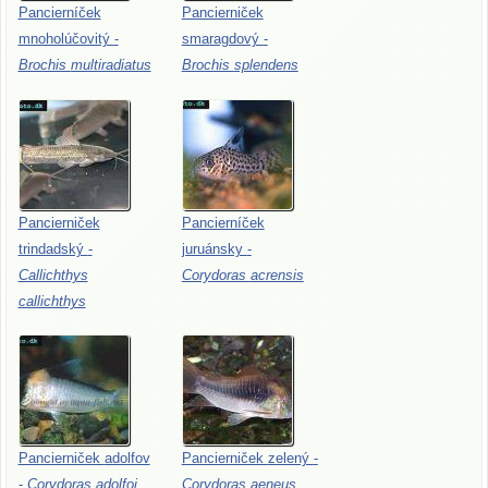
Pancierníček
Pancierniček
mnoholúčovitý
-
smaragdový
-
Brochis
multiradiatus
Brochis
splendens
Pancierniček
Pancierníček
trindadský
-
juruánsky
-
Callichthys
Corydoras
acrensis
callichthys
Pancierniček
adolfov
Pancierniček
zelený
-
-
Corydoras
adolfoi
Corydoras
aeneus