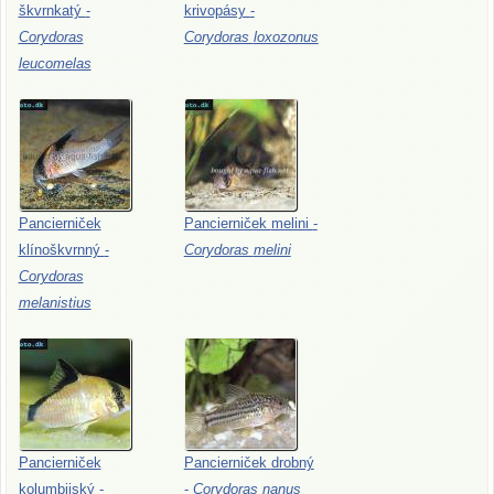
škvrnkatý
-
krivopásy
-
Corydoras
Corydoras
loxozonus
leucomelas
Pancierniček
Pancierniček
melini
-
klínoškvrnný
-
Corydoras
melini
Corydoras
melanistius
Pancierniček
Pancierniček
drobný
kolumbijský
-
-
Corydoras
nanus