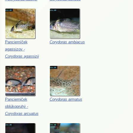
Pancierníček
Corydoras
ambiacus
agassizov
-
Corydoras
agassizii
Pancierniček
Corydoras
armatus
oblúkopruhý
-
Corydoras
arcuatus