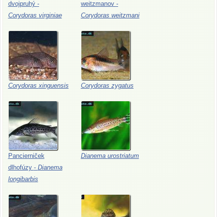
dvojpruhý
-
weitzmanov
-
Corydoras
virginiae
Corydoras
weitzmani
Corydoras
xinguensis
Corydoras
zygatus
Pancierniček
Dianema
urostriatum
dlhofúzy
-
Dianema
longibarbis