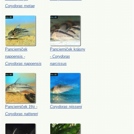
Corydoras
metae
Pancierniček
Pancierniček
krásny
napoensis
-
-
Corydoras
Corydoras
napoensis
narcissus
Pancierniček
žltý
-
Corydoras
nijsseni
Corydoras
nattereri