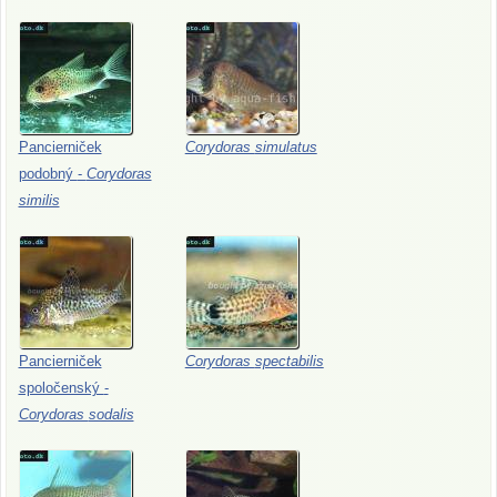
Pancierniček
Corydoras
simulatus
podobný
-
Corydoras
similis
Pancierniček
Corydoras
spectabilis
spoločenský
-
Corydoras
sodalis