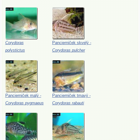
Corydoras
Pancierniček
skvelý
-
polystictus
Corydoras
pulcher
Pancierniček
malý
-
Pancierniček
tmavý
-
Corydoras
pygmaeus
Corydoras
rabauti