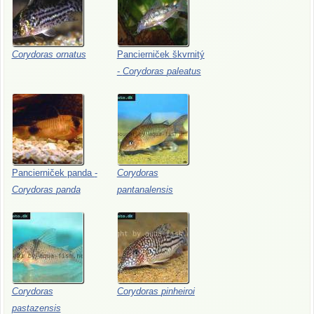
Corydoras
ornatus
Pancierniček
škvrnitý
-
Corydoras
paleatus
Pancierniček
panda
-
Corydoras
Corydoras
panda
pantanalensis
Corydoras
Corydoras
pinheiroi
pastazensis