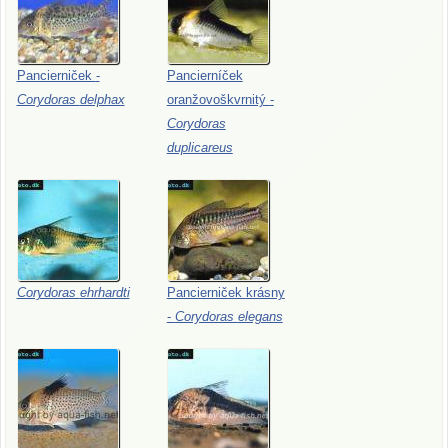
Pancierniček
-
Pancierníček
Corydoras
delphax
oranžovoškvrnitý
-
Corydoras
duplicareus
Corydoras
ehrhardti
Pancierniček
krásny
-
Corydoras
elegans