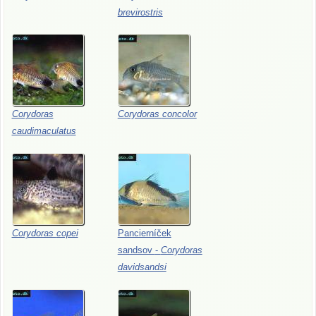
brevirostris
Corydoras
Corydoras
concolor
caudimaculatus
Corydoras
copei
Pancierníček
sandsov
-
Corydoras
davidsandsi