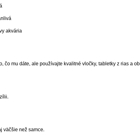
á
nlivá
vy akvária
 čo mu dáte, ale používajte kvalitné vločky, tabletky z rias a ob
lii.
aj väčšie než samce.