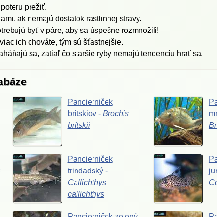
poteru prežiť.
ami, ak nemajú dostatok rastlinnej stravy.
otrebujú byť v páre, aby sa úspešne rozmnožili!
 viac ich chováte, tým sú šťastnejšie.
háňajú sa, zatiaľ čo staršie ryby nemajú tendenciu hrať sa.
tabáze
Pancierniček
Pa
britskiov
-
Brochis
mn
britskii
Br
Pancierniček
Pa
s
trindadský
-
ju
Callichthys
C
callichthys
Pancierniček
zelený
-
Pa