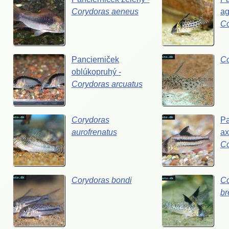
Corydoras
aeneus
ag
C
Pancierniček
C
oblúkopruhý
-
Corydoras
arcuatus
Corydoras
Pa
aurofrenatus
ax
C
Corydoras
bondi
Co
br