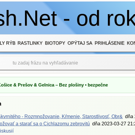
h.Net - od ro
LY RÝB
RASTLINKY
BIOTOPY
OPÝTAJ SA
PRIHLÁSENIE
KO
Košice & Prešov & Gelnica – Bez plošiny • bezpečne
h
kvrnitého - Rozmnožovanie, Kŕmenie, Starostlivosť, Obr&
dňa
žovať a starať sa o Cichlazomu zebrovitú
dňa
2023-03-27 21:
iskusií