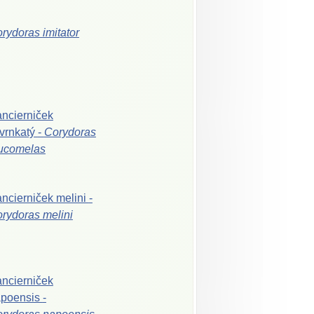
orydoras
imitator
ncierniček
vrnkatý
-
Corydoras
ucomelas
ncierniček
melini
-
orydoras
melini
ncierniček
apoensis
-