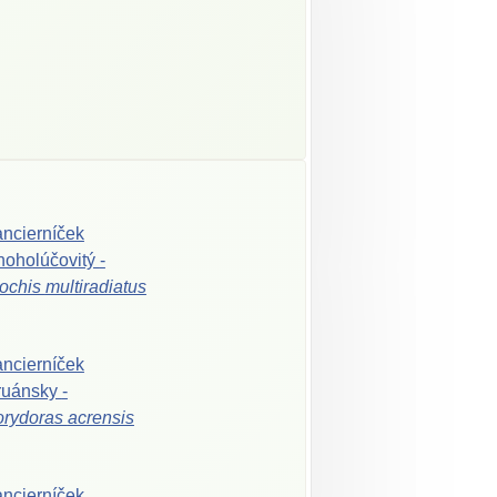
ncierníček
oholúčovitý
-
ochis
multiradiatus
ncierníček
ruánsky
-
orydoras
acrensis
ncierníček