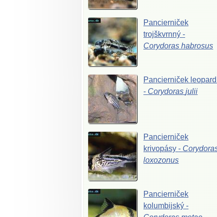
Pancierniček
trojškvrnný
-
Corydoras
habrosus
Pancierniček
leopard
-
Corydoras
julii
Pancierniček
krivopásy
-
Corydora
loxozonus
Pancierniček
kolumbijský
-