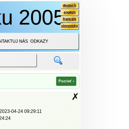
deutsch
ku 2005
english
français
slovensky
NTAKTUJ NÁS
ODKAZY
Pozrieť ›
✗
2023-04-24 09:29:11
24:24