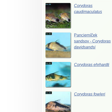
Corydoras
caudimaculatus
Pancierníček
sandsov
-
Corydoras
davidsandsi
Corydoras
ehrhardti
Corydoras
fowleri