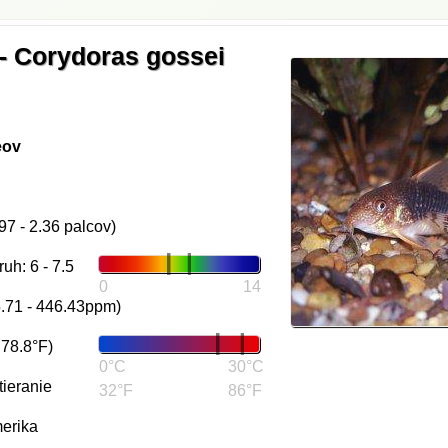
- Corydoras gossei
eov
97 - 2.36 palcov)
uh: 6 - 7.5
0
14
5.71 - 446.43ppm)
 78.8°F)
0°C
30°C
tieranie
32°F
86°F
merika