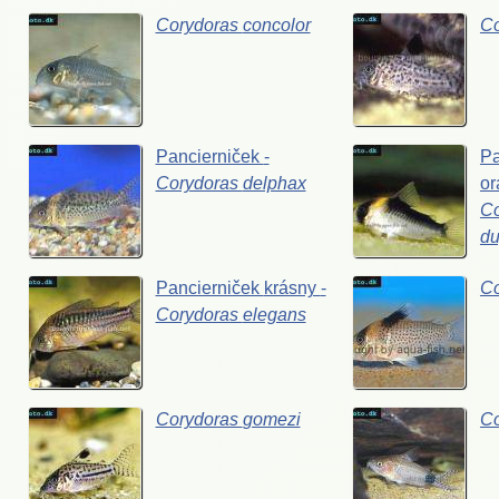
Corydoras
concolor
C
Pancierniček
-
Pa
Corydoras
delphax
or
Co
du
Pancierniček
krásny
-
C
Corydoras
elegans
Corydoras
gomezi
C