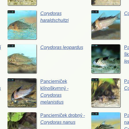
Corydoras
C
haraldschultzi
í
Corydoras
leopardus
Pa
šk
le
Pancierniček
Pa
s
klínoškvrnný
-
C
Corydoras
melanistius
Pancierniček
drobný
-
Pa
Corydoras
nanus
n