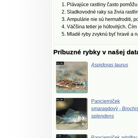
Plávajúce rastliny často pomôžu 
Sladkovodné raky sa živia rastlin
Ampulárie nie sú hermafroditi, p
Väčšina tetier je húfovitých. Čím
Mladé ryby zvyknú byť hravé a na
Príbuzné rybky v našej da
Aspidoras
taurus
Pancierniček
smaragdový
-
Brochi
splendens
Pancierniček
adolfov