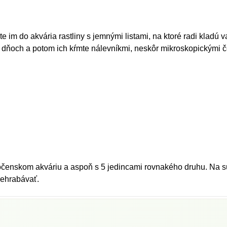
 im do akvária rastliny s jemnými listami, na ktoré radi kladú v
 7 dňoch a potom ich kŕmte nálevníkmi, neskôr mikroskopickými 
čenskom akváriu a aspoň s 5 jedincami rovnakého druhu. Na sub
rehrabávať.