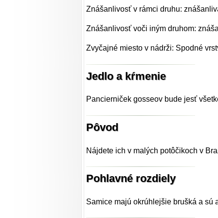
Znášanlivosť v rámci druhu: znášanliv
Znášanlivosť voči iným druhom: znáša
Zvyčajné miesto v nádrži: Spodné vrst
Jedlo a kŕmenie
Pancierniček gosseov bude jesť všetko,
Pôvod
Nájdete ich v malých potôčikoch v Brazí
Pohlavné rozdiely
Samice majú okrúhlejšie brušká a sú 