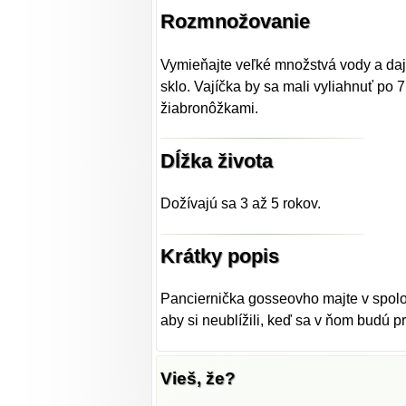
Rozmnožovanie
Vymieňajte veľké množstvá vody a dajte
sklo. Vajíčka by sa mali vyliahnuť po
žiabronôžkami.
Dĺžka života
Dožívajú sa 3 až 5 rokov.
Krátky popis
Panciernička gosseovho majte v spolo
aby si neublížili, keď sa v ňom budú p
Vieš, že?