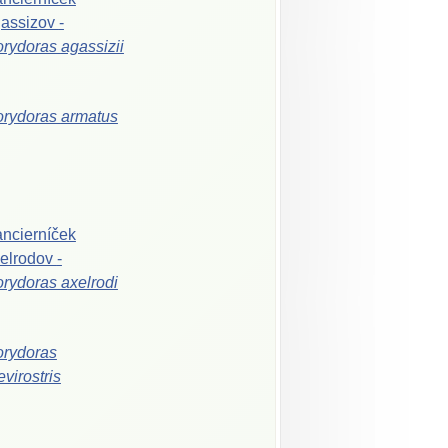
assizov
-
orydoras
agassizii
orydoras
armatus
ncierníček
elrodov
-
orydoras
axelrodi
rydoras
evirostris