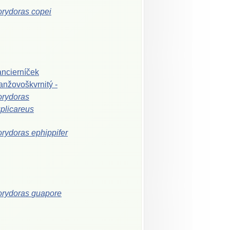
orydoras
copei
ncierníček
anžovoškvrnitý
-
rydoras
plicareus
orydoras
ephippifer
orydoras
guapore