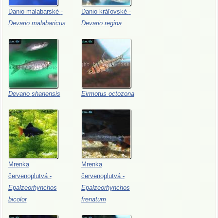
Danio
malabarské
-
Danio
kráľovské
-
Devario
malabaricus
Devario
regina
Devario
shanensis
Eirmotus
octozona
Mrenka
Mrenka
červenoplutvá
-
červenoplutvá
-
Epalzeorhynchos
Epalzeorhynchos
bicolor
frenatum