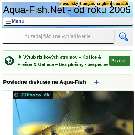
slovensky
français
english
deutsch
Aqua-Fish.Net - od roku 2005
Menu
🌲 Výrub rizikových stromov – Košice &
Pozrieť ›
Prešov & Gelnica – Bez plošiny • bezpečne
+
Posledné diskusie na Aqua-Fish