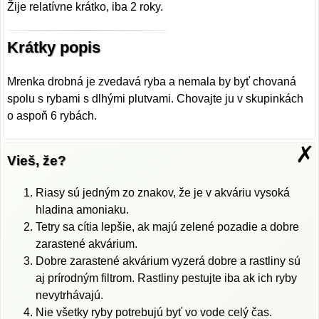
Žije relatívne krátko, iba 2 roky.
Krátky popis
Mrenka drobná je zvedavá ryba a nemala by byť chovaná
spolu s rybami s dlhými plutvami. Chovajte ju v skupinkách
o aspoň 6 rybách.
✗
Vieš, že?
Riasy sú jedným zo znakov, že je v akváriu vysoká
hladina amoniaku.
Tetry sa cítia lepšie, ak majú zelené pozadie a dobre
zarastené akvárium.
Dobre zarastené akvárium vyzerá dobre a rastliny sú
aj prírodným filtrom. Rastliny pestujte iba ak ich ryby
nevytrhávajú.
Nie všetky ryby potrebujú byť vo vode celý čas.