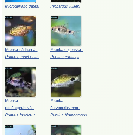
Microdevario
gatesi
Probarbus
jullieni
Mrenka
nádherná
-
Mrenka
cejlonská
-
Puntius
conchonius
Puntius
cumingii
Mrenka
Mrenka
priečnopruhová
-
červenoškvrnná
-
Puntius
fasciatus
Puntius
filamentosus