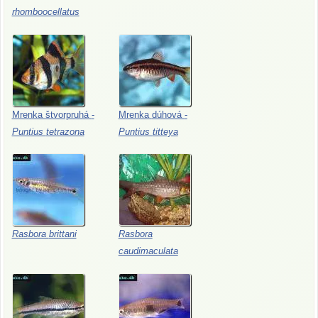
rhomboocellatus
Mrenka
štvorpruhá
-
Mrenka
dúhová
-
Puntius
tetrazona
Puntius
titteya
Rasbora
brittani
Rasbora
caudimaculata