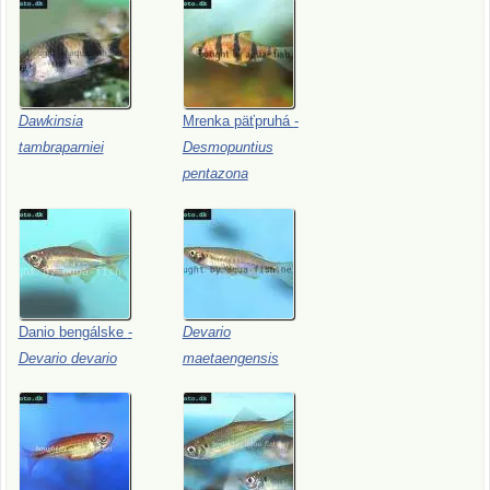
Dawkinsia
Mrenka
päťpruhá
-
tambraparniei
Desmopuntius
pentazona
Danio
bengálske
-
Devario
Devario
devario
maetaengensis