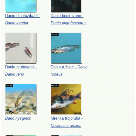
Danio
dlhofúzikaté
-
Danio
bodkované
-
Danio
kyathit
Danio
nigrofasciatus
Danio
pruhované
-
Danio
ružové
-
Danio
Danio
rerio
roseus
Dario
hysginon
Mrenka
trojpruhá
-
Dawkinsia
arulius