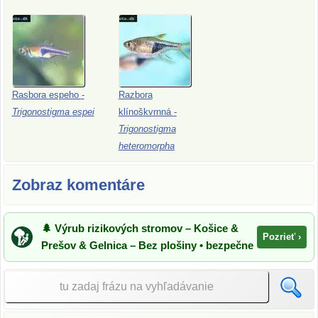
Rasbora
espeho
-
Razbora
Trigonostigma
espei
klínoškvrnná
-
Trigonostigma
heteromorpha
Zobraz komentáre
🌲 Výrub rizikových stromov – Košice &
Pozrieť ›
Prešov & Gelnica – Bez plošiny • bezpečne