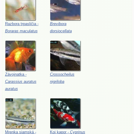
Razbora
trpasličia
-
Brevibora
Boraras
maculatus
dorsiocellata
Závojnatka
-
Crossocheilus
Carassius
auratus
nigriloba
auratus
Mrenka
siamská
-
Koi
kapor
-
Cyprinus