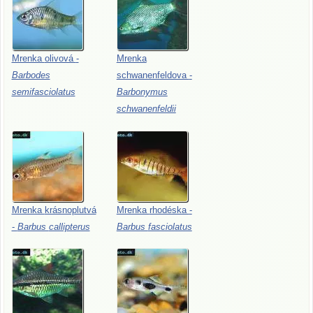
Mrenka
olivová
-
Mrenka
Barbodes
schwanenfeldova
-
semifasciolatus
Barbonymus
schwanenfeldii
Mrenka
krásnoplutvá
Mrenka
rhodéska
-
-
Barbus
callipterus
Barbus
fasciolatus