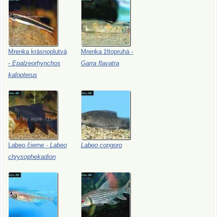
Mrenka
krásnoplutvá
Mrenka
žltopruhá
-
-
Epalzeorhynchos
Garra
flavatra
kalopterus
Labeo
čierne
-
Labeo
Labeo
congoro
chrysophekadion