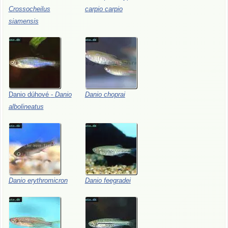
Crossocheilus
carpio
carpio
siamensis
Danio
dúhové
-
Danio
Danio
choprai
albolineatus
Danio
erythromicron
Danio
feegradei