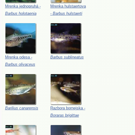
Mrenka
jednopruhá
-
Mrenka
hulstaertova
Barbus
holotaenia
-
Barbus
hulstaerti
Mrenka
odesa
-
Barbus
sublineatus
Barbus
olivaceus
Barilius
canarensis
Razbora
bornejska
-
Boraras
brigittae