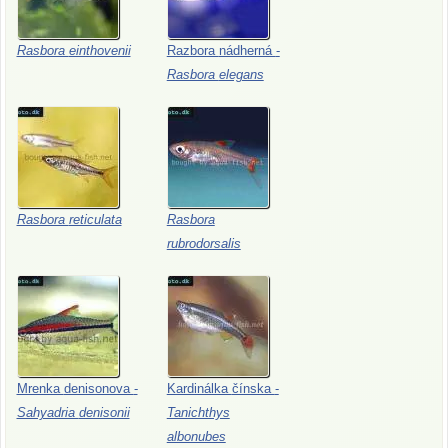
Rasbora
einthovenii
Razbora
nádherná
-
Rasbora
elegans
Rasbora
reticulata
Rasbora
rubrodorsalis
Mrenka
denisonova
-
Kardinálka
čínska
-
Sahyadria
denisonii
Tanichthys
albonubes