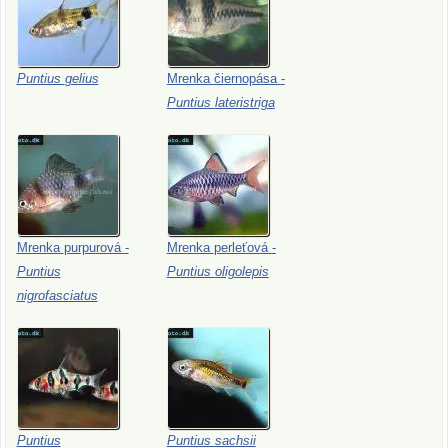
Puntius
gelius
Mrenka
čiernopása
-
Puntius
lateristriga
Mrenka
purpurová
-
Mrenka
perleťová
-
Puntius
Puntius
oligolepis
nigrofasciatus
Puntius
Puntius
sachsii