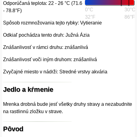
Odporúčaná teplota: 22 - 26 °C (71.6
0°C
30°C
- 78.8°F)
32°F
86°F
Spôsob rozmnožovania tejto rybky: Vytieranie
Odkiaľ pochádza tento druh: Južná Ázia
Znášanlivosť v rámci druhu: znášanlivá
Znášanlivosť voči iným druhom: znášanlivá
Zvyčajné miesto v nádrži: Stredné vrstvy akvária
Jedlo a kŕmenie
Mrenka drobná bude jesť všetky druhy stravy a nezabudnite
na rastlinnú zložku v strave.
Pôvod