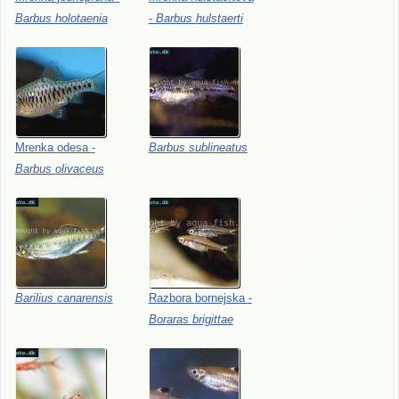
Barbus
holotaenia
-
Barbus
hulstaerti
Mrenka
odesa
-
Barbus
sublineatus
Barbus
olivaceus
Barilius
canarensis
Razbora
bornejska
-
Boraras
brigittae