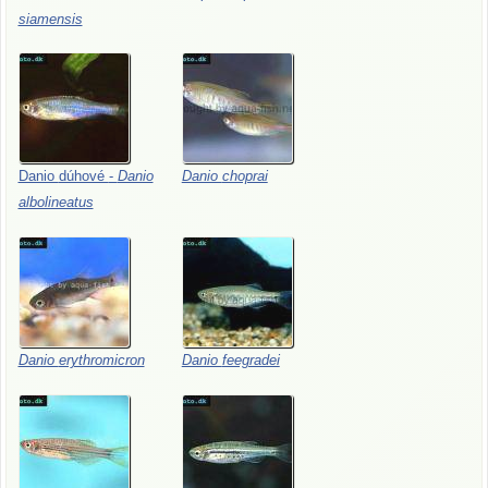
siamensis
Danio
dúhové
-
Danio
Danio
choprai
albolineatus
Danio
erythromicron
Danio
feegradei