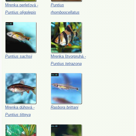
Mrenka
perleťová
-
Puntius
Puntius
oligolepis
rhomboocellatus
Puntius
sachsii
Mrenka
štvorpruhá
-
Puntius
tetrazona
Mrenka
dúhová
-
Rasbora
brittani
Puntius
titteya