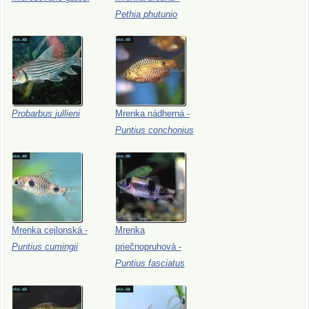
Pethia
phutunio
Probarbus
jullieni
Mrenka
nádherná
-
Puntius
conchonius
Mrenka
cejlonská
-
Mrenka
Puntius
cumingii
priečnopruhová
-
Puntius
fasciatus