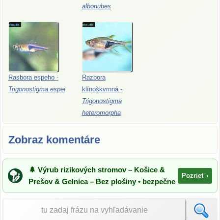
albonubes
Rasbora
espeho
-
Razbora
Trigonostigma
espei
klínoškvrnná
-
Trigonostigma
heteromorpha
Zobraz komentáre
🌲 Výrub rizikových stromov – Košice &
Pozrieť ›
Prešov & Gelnica – Bez plošiny • bezpečne