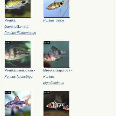
Mrenka
Puntius
gelius
červenoškvrnná
-
Puntius
filamentosus
Mrenka
čiernopása
-
Mrenka
purpurová
-
Puntius
lateristriga
Puntius
nigrofasciatus