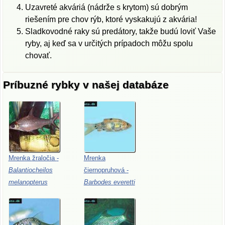
Uzavreté akváriá (nádrže s krytom) sú dobrým
riešením pre chov rýb, ktoré vyskakujú z akvária!
Sladkovodné raky sú predátory, takže budú loviť Vaše
ryby, aj keď sa v určitých prípadoch môžu spolu
chovať.
Príbuzné rybky v našej databáze
Mrenka
žraločia
-
Mrenka
Balantiocheilos
čiernopruhová
-
melanopterus
Barbodes
everetti