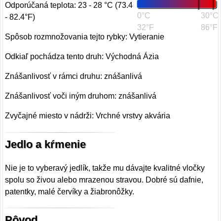
Odporúčaná teplota: 23 - 28 °C (73.4
0°C
30°C
- 82.4°F)
32°F
86°F
Spôsob rozmnožovania tejto rybky: Vytieranie
Odkiaľ pochádza tento druh: Východná Ázia
Znášanlivosť v rámci druhu: znášanlivá
Znášanlivosť voči iným druhom: znášanlivá
Zvyčajné miesto v nádrži: Vrchné vrstvy akvária
Jedlo a kŕmenie
Nie je to vyberavý jedlík, takže mu dávajte kvalitné vločky
spolu so živou alebo mrazenou stravou. Dobré sú dafnie,
patentky, malé červíky a žiabronôžky.
Pôvod