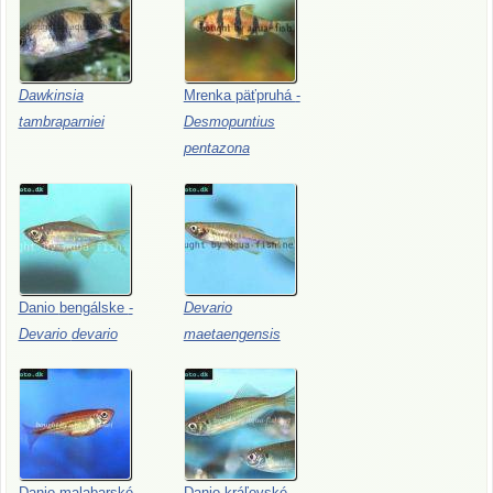
Dawkinsia
Mrenka
päťpruhá
-
tambraparniei
Desmopuntius
pentazona
Danio
bengálske
-
Devario
Devario
devario
maetaengensis
Danio
malabarské
-
Danio
kráľovské
-