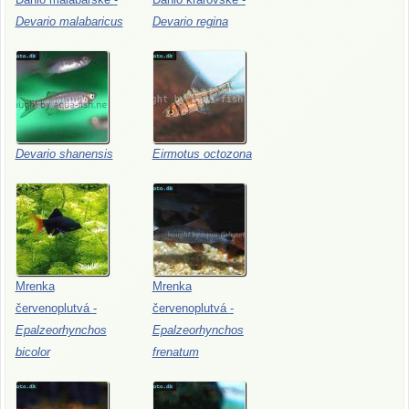
Devario
malabaricus
Devario
regina
Devario
shanensis
Eirmotus
octozona
Mrenka
Mrenka
červenoplutvá
-
červenoplutvá
-
Epalzeorhynchos
Epalzeorhynchos
bicolor
frenatum