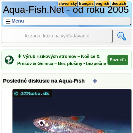
slovensky
français
english
deutsch
Aqua-Fish.Net - od roku 2005
Menu
🌲 Výrub rizikových stromov – Košice &
Pozrieť ›
Prešov & Gelnica – Bez plošiny • bezpečne
+
Posledné diskusie na Aqua-Fish