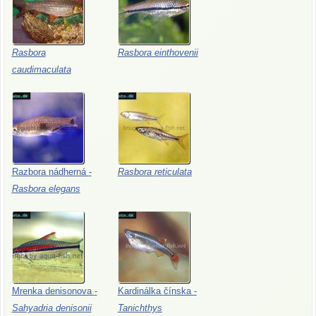
Rasbora
Rasbora
einthovenii
caudimaculata
Razbora
nádherná
-
Rasbora
reticulata
Rasbora
elegans
Mrenka
denisonova
-
Kardinálka
čínska
-
Sahyadria
denisonii
Tanichthys