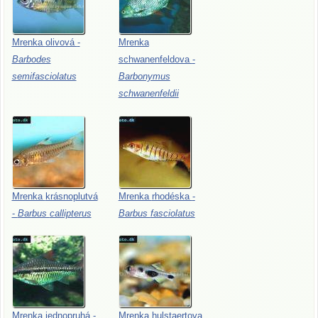
Mrenka
olivová
-
Mrenka
Barbodes
schwanenfeldova
-
semifasciolatus
Barbonymus
schwanenfeldii
Mrenka
krásnoplutvá
Mrenka
rhodéska
-
-
Barbus
callipterus
Barbus
fasciolatus
Mrenka
jednopruhá
-
Mrenka
hulstaertova