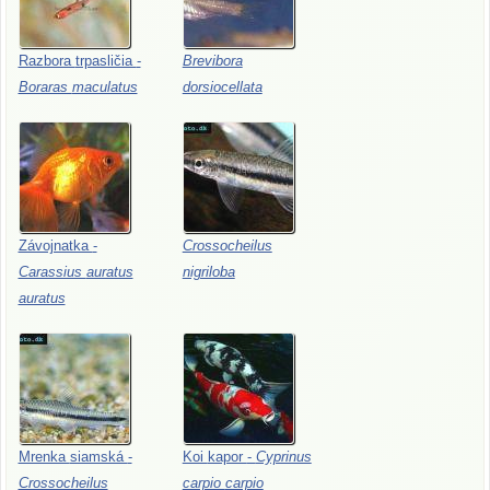
Razbora
trpasličia
-
Brevibora
Boraras
maculatus
dorsiocellata
Závojnatka
-
Crossocheilus
Carassius
auratus
nigriloba
auratus
Mrenka
siamská
-
Koi
kapor
-
Cyprinus
Crossocheilus
carpio
carpio