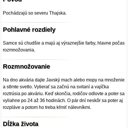
Pochádzajú so severu Thajska.
Pohlavné rozdiely
Samce sú chudšie a majú aj výraznejšie farby, hlavne počas
rozmnožovania.
Rozmnožovanie
Na dno akvária dajte Javský mach alebo mopy na množenie
a stlmte svetlo. Vytierať sa začnú na svitaní a vajíčka
roztrúsia po akváriu. Keď skončia, rodičov odlovte a poter sa
vyliahne po 24 až 36 hodinách. O pár dní neskôr sa poter aj
rozpláve a potom ho treba kŕmiť nálevníkmi.
Dĺžka života