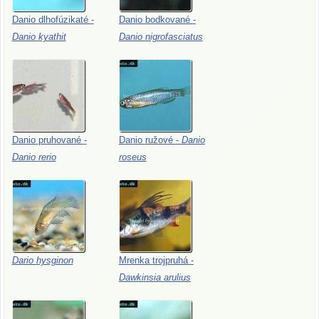
Danio
dlhofúzikaté
-
Danio
bodkované
-
Danio
kyathit
Danio
nigrofasciatus
Danio
pruhované
-
Danio
ružové
-
Danio
Danio
rerio
roseus
Dario
hysginon
Mrenka
trojpruhá
-
Dawkinsia
arulius