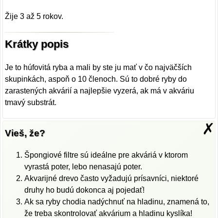
Žije 3 až 5 rokov.
Krátky popis
Je to húfovitá ryba a mali by ste ju mať v čo najväčších
skupinkách, aspoň o 10 členoch. Sú to dobré ryby do
zarastených akvárií a najlepšie vyzerá, ak má v akváriu
tmavý substrát.
✗
Vieš, že?
Špongiové filtre sú ideálne pre akváriá v ktorom
vyrastá poter, lebo nenasajú poter.
Akvarijné drevo často vyžadujú prísavníci, niektoré
druhy ho budú dokonca aj pojedať!
Ak sa ryby chodia nadýchnuť na hladinu, znamená to,
že treba skontrolovať akvárium a hladinu kyslíka!