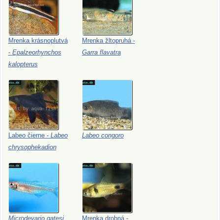
Mrenka
krásnoplutvá
Mrenka
žltopruhá
-
-
Epalzeorhynchos
Garra
flavatra
kalopterus
Labeo
čierne
-
Labeo
Labeo
congoro
chrysophekadion
Microdevario
gatesi
Mrenka
drobná
-