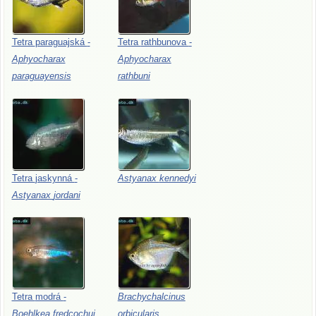
Tetra
paraguajská
-
Tetra
rathbunova
-
Aphyocharax
Aphyocharax
paraguayensis
rathbuni
Tetra
jaskynná
-
Astyanax
kennedyi
Astyanax
jordani
Tetra
modrá
-
Brachychalcinus
Boehlkea
fredcochui
orbicularis