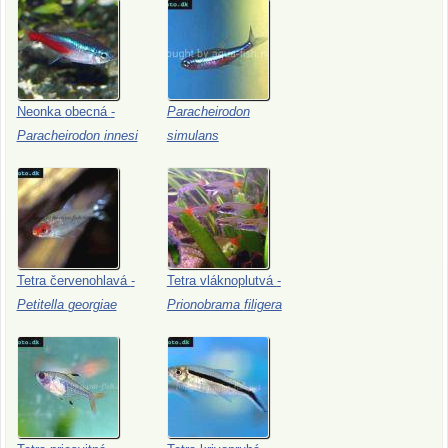
Neonka
obecná
-
Paracheirodon
Paracheirodon
innesi
simulans
Tetra
červenohlavá
-
Tetra
vláknoplutvá
-
Petitella
georgiae
Prionobrama
filigera