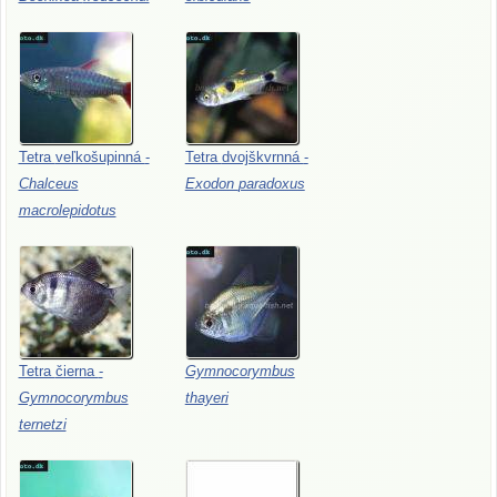
Tetra
veľkošupinná
-
Tetra
dvojškvrnná
-
Chalceus
Exodon
paradoxus
macrolepidotus
Tetra
čierna
-
Gymnocorymbus
Gymnocorymbus
thayeri
ternetzi