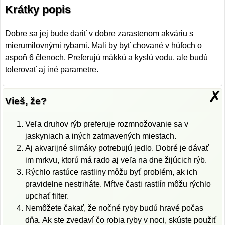
Krátky popis
Dobre sa jej bude dariť v dobre zarastenom akváriu s
mierumilovnými rybami. Mali by byť chované v húfoch o
aspoň 6 členoch. Preferujú mäkkú a kyslú vodu, ale budú
tolerovať aj iné parametre.
✗
Vieš, že?
Veľa druhov rýb preferuje rozmnožovanie sa v
jaskyniach a iných zatmavených miestach.
Aj akvarijné slimáky potrebujú jedlo. Dobré je dávať
im mrkvu, ktorú má rado aj veľa na dne žijúcich rýb.
Rýchlo rastúce rastliny môžu byť problém, ak ich
pravidelne nestriháte. Mŕtve časti rastlín môžu rýchlo
upchať filter.
Nemôžete čakať, že nočné ryby budú hravé počas
dňa. Ak ste zvedaví čo robia ryby v noci, skúste použiť