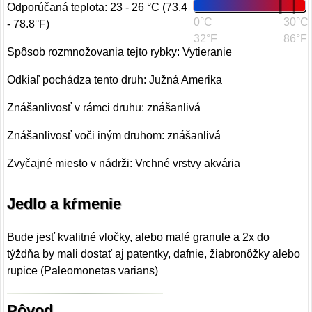
Odporúčaná teplota: 23 - 26 °C (73.4
0°C
30°C
- 78.8°F)
32°F
86°F
Spôsob rozmnožovania tejto rybky: Vytieranie
Odkiaľ pochádza tento druh: Južná Amerika
Znášanlivosť v rámci druhu: znášanlivá
Znášanlivosť voči iným druhom: znášanlivá
Zvyčajné miesto v nádrži: Vrchné vrstvy akvária
Jedlo a kŕmenie
Bude jesť kvalitné vločky, alebo malé granule a 2x do
týždňa by mali dostať aj patentky, dafnie, žiabronôžky alebo
rupice (Paleomonetas varians)
Pôvod