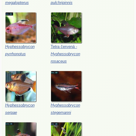
megalopterus
pulchripinnis
Hyphessobrycon
Tetra
červená
-
pyrrhonotus
Hyphessobrycon
rosaceus
Hyphessobrycon
Hyphessobrycon
serpae
stegemanni