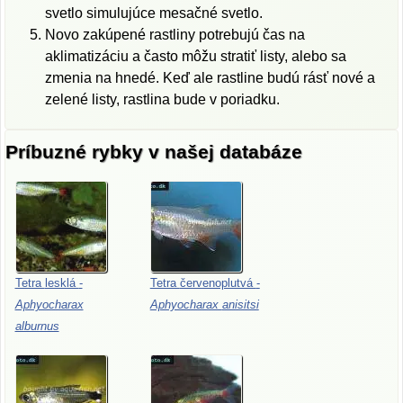
svetlo simulujúce mesačné svetlo.
Novo zakúpené rastliny potrebujú čas na
aklimatizáciu a často môžu stratiť listy, alebo sa
zmenia na hnedé. Keď ale rastline budú rásť nové a
zelené listy, rastlina bude v poriadku.
Príbuzné rybky v našej databáze
Tetra
lesklá
-
Tetra
červenoplutvá
-
Aphyocharax
Aphyocharax
anisitsi
alburnus