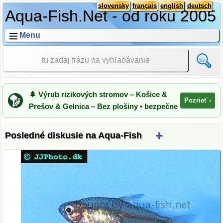
slovensky
français
english
deutsch
Aqua-Fish.Net - od roku 2005
Menu
🌲 Výrub rizikových stromov – Košice &
Pozrieť ›
Prešov & Gelnica – Bez plošiny • bezpečne
+
Posledné diskusie na Aqua-Fish