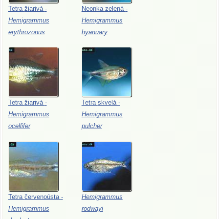
Tetra
žiarivá
-
Neonka
zelená
-
Hemigrammus
Hemigrammus
erythrozonus
hyanuary
Tetra
žiarivá
-
Tetra
skvelá
-
Hemigrammus
Hemigrammus
ocellifer
pulcher
Tetra
červenoústa
-
Hemigrammus
Hemigrammus
rodwayi