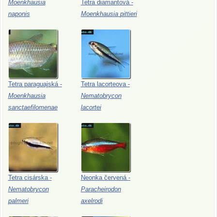
Moenkhausia
Tetra
diamantová
-
naponis
Moenkhausia
pittieri
Tetra
paraguajská
-
Tetra
lacorteova
-
Moenkhausia
Nematobrycon
sanctaefilomenae
lacortei
Tetra
cisárska
-
Neonka
červená
-
Nematobrycon
Paracheirodon
palmeri
axelrodi