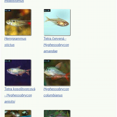
rhodostomus
Hemigrammus
Tetra
červená
-
stictus
Hyphessobrycon
amandae
Tetra
kosoštvorcová
Hyphessobrycon
-
Hyphessobrycon
columbianus
anisitsi