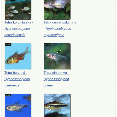
Tetra
kolumbijská
-
Tetra
červenoškvrnná
Hyphessobrycon
-
Hyphessobrycon
ecuadoriensis
erythrostigma
Tetra
červená
-
Tetra
cinobrová
-
Hyphessobrycon
Hyphessobrycon
flammeus
griemi