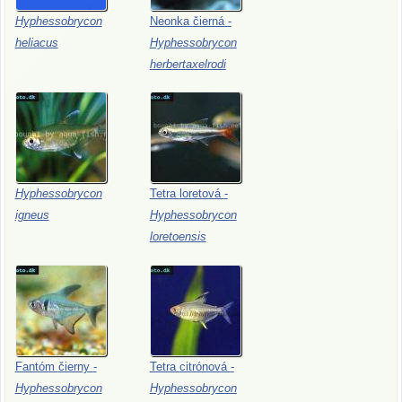
Hyphessobrycon
Neonka
čierná
-
heliacus
Hyphessobrycon
herbertaxelrodi
Hyphessobrycon
Tetra
loretová
-
igneus
Hyphessobrycon
loretoensis
Fantóm
čierny
-
Tetra
citrónová
-
Hyphessobrycon
Hyphessobrycon