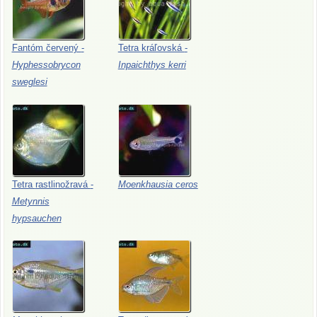
Fantóm
červený
-
Tetra
kráľovská
-
Hyphessobrycon
Inpaichthys
kerri
sweglesi
Tetra
rastlinožravá
-
Moenkhausia
ceros
Metynnis
hypsauchen