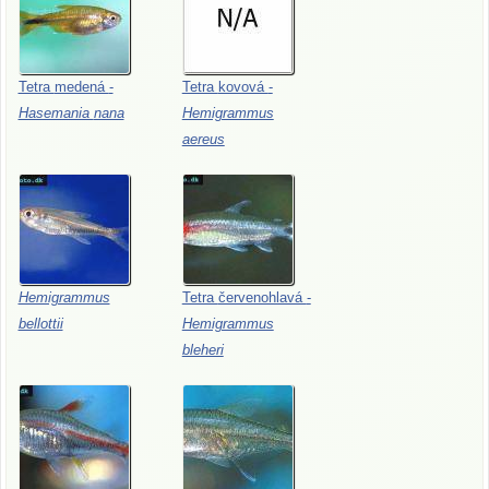
Tetra
medená
-
Tetra
kovová
-
Hasemania
nana
Hemigrammus
aereus
Hemigrammus
Tetra
červenohlavá
-
bellottii
Hemigrammus
bleheri