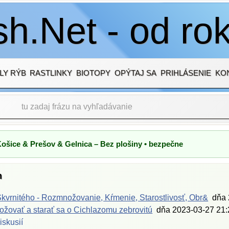
h.Net - od ro
LY RÝB
RASTLINKY
BIOTOPY
OPÝTAJ SA
PRIHLÁSENIE
KO
Košice & Prešov & Gelnica – Bez plošiny • bezpečne
h
kvrnitého - Rozmnožovanie, Kŕmenie, Starostlivosť, Obr&
dňa
žovať a starať sa o Cichlazomu zebrovitú
dňa
2023-03-27 21:
iskusií