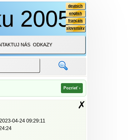
deutsch
ku 2005
english
français
slovensky
NTAKTUJ NÁS
ODKAZY
Pozrieť ›
✗
2023-04-24 09:29:11
24:24