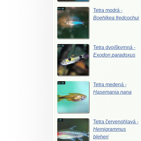
Tetra
modrá
-
Boehlkea
fredcochui
Tetra
dvojškvrnná
-
Exodon
paradoxus
Tetra
medená
-
Hasemania
nana
Tetra
červenohlavá
-
Hemigrammus
bleheri