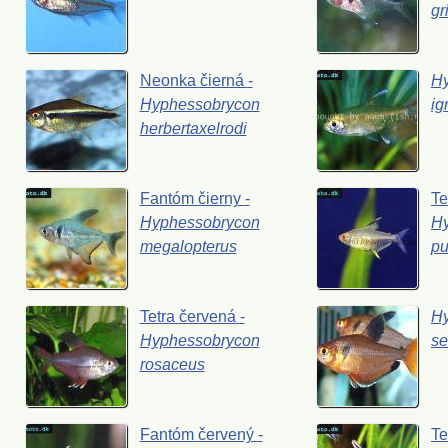
gr
Neonka
čierná
-
H
Hyphessobrycon
ig
herbertaxelrodi
Fantóm
čierny
-
Te
Hyphessobrycon
H
megalopterus
pu
Tetra
červená
-
H
Hyphessobrycon
se
rosaceus
Fantóm
červený
-
Te