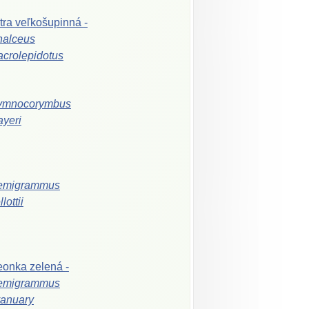
tra
veľkošupinná
-
alceus
crolepidotus
ymnocorymbus
ayeri
emigrammus
lottii
eonka
zelená
-
emigrammus
anuary