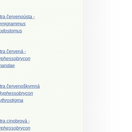
tra
červenoústa
-
emigrammus
odostomus
tra
červená
-
yphessobrycon
mandae
tra
červenoškvrnná
Hyphessobrycon
ythrostigma
tra
cinobrová
-
yphessobrycon