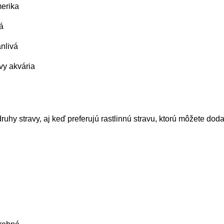
merika
á
nlivá
vy akvária
ruhy stravy, aj keď preferujú rastlinnú stravu, ktorú môžete doda