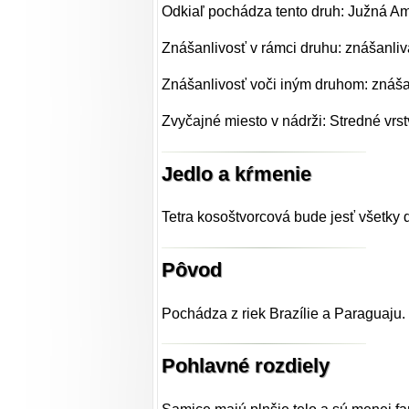
Odkiaľ pochádza tento druh: Južná A
Znášanlivosť v rámci druhu: znášanliv
Znášanlivosť voči iným druhom: znáša
Zvyčajné miesto v nádrži: Stredné vrst
Jedlo a kŕmenie
Tetra kosoštvorcová bude jesť všetky d
Pôvod
Pochádza z riek Brazílie a Paraguaju.
Pohlavné rozdiely