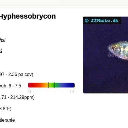
- Hyphessobrycon
tsi
vá
97 - 2.36 palcov)
uh: 6 - 7.5
0
14
5.71 - 214.29ppm)
8.8°F)
tieranie