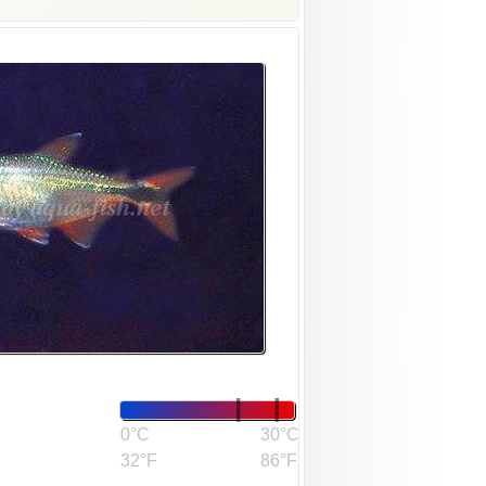
0°C
30°C
32°F
86°F