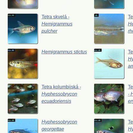
Tetra
skvelá
-
Te
Hemigrammus
H
pulcher
rh
Hemigrammus
stictus
Te
H
a
Tetra
kolumbijská
-
Te
Hyphessobrycon
-
ecuadoriensis
er
Hyphessobrycon
Te
georgettae
H