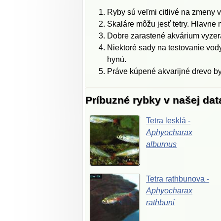
Ryby sú veľmi citlivé na zmeny v
Skaláre môžu jesť tetry. Hlavne 
Dobre zarastené akvárium vyzerá d
Niektoré sady na testovanie vody
hynú.
Práve kúpené akvarijné drevo by 
Príbuzné rybky v našej da
Tetra
lesklá
-
Aphyocharax
alburnus
Tetra
rathbunova
-
Aphyocharax
rathbuni