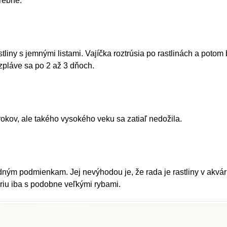
rebné.
liny s jemnými listami. Vajíčka roztrúsia po rastlinách a potom b
zpláve sa po 2 až 3 dňoch.
okov, ale takého vysokého veku sa zatiaľ nedožila.
dným podmienkam. Jej nevýhodou je, že rada je rastliny v akvári
váriu iba s podobne veľkými rybami.