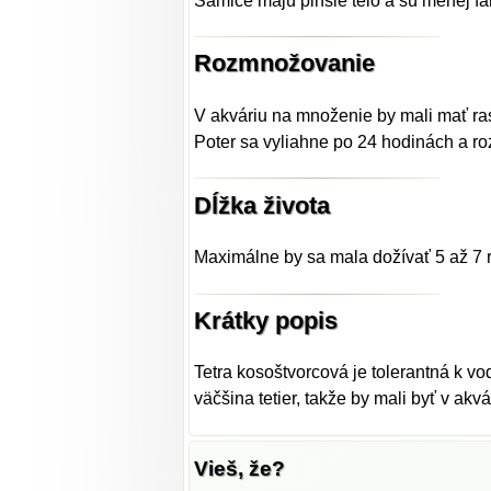
Samice majú plnšie telo a sú menej fa
Rozmnožovanie
V akváriu na množenie by mali mať rast
Poter sa vyliahne po 24 hodinách a ro
Dĺžka života
Maximálne by sa mala dožívať 5 až 7 r
Krátky popis
Tetra kosoštvorcová je tolerantná k vo
väčšina tetier, takže by mali byť v ak
Vieš, že?