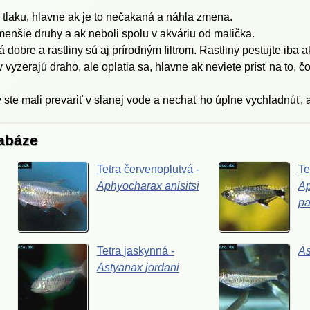
 tlaku, hlavne ak je to nečakaná a náhla zmena.
menšie druhy a ak neboli spolu v akváriu od malička.
obre a rastliny sú aj prírodným filtrom. Rastliny pestujte iba a
 vyzerajú draho, ale oplatia sa, hlavne ak neviete prísť na to, 
ste mali prevariť v slanej vode a nechať ho úplne vychladnúť, a
tabáze
Tetra
červenoplutvá
-
Te
Aphyocharax
anisitsi
A
pa
Tetra
jaskynná
-
A
Astyanax
jordani