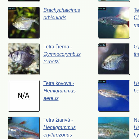
Brachychalcinus
Te
orbicularis
Ch
ma
Tetra
čierna
-
G
Gymnocorymbus
th
ternetzi
Tetra
kovová
-
H
Hemigrammus
bel
aereus
Tetra
žiarivá
-
N
Hemigrammus
H
erythrozonus
hy