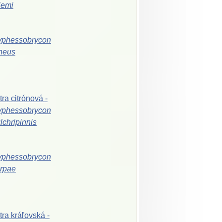
iemi
yphessobrycon
neus
tra
citrónová
-
yphessobrycon
lchripinnis
yphessobrycon
rpae
tra
kráľovská
-