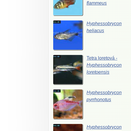
flammeus
Hyphessobrycon
heliacus
Tetra
loretová
-
Hyphessobrycon
loretoensis
Hyphessobrycon
pyrrhonotus
Hyphessobrycon