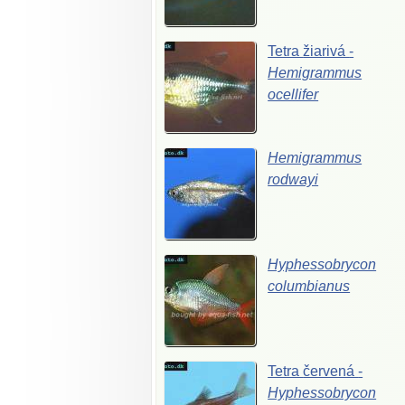
Tetra
žiarivá
-
Hemigrammus
ocellifer
Hemigrammus
rodwayi
Hyphessobrycon
columbianus
Tetra
červená
-
Hyphessobrycon