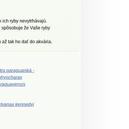
k ich ryby nevytrhávajú.
čo spôsobuje že Vaše ryby
 až tak ho dať do akvária.
tra
paraguajská
-
phyocharax
raguayensis
styanax
kennedyi