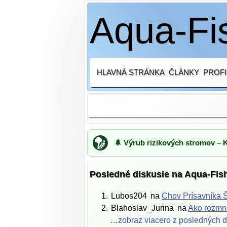
Aqua-Fis
HLAVNÁ STRÁNKA
ČLÁNKY
PROFI
🌲 Výrub rizikových stromov – 
Posledné diskusie na Aqua-Fis
Lubos204
na
Chov Prísavníka Š
Blahoslav_Jurina
na
Ako rozmno
…zobraz viacero z posledných d