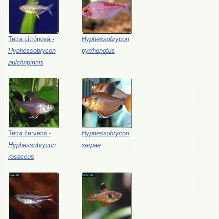
Tetra
citrónová
-
Hyphessobrycon
Hyphessobrycon
pyrrhonotus
pulchripinnis
Tetra
červená
-
Hyphessobrycon
Hyphessobrycon
serpae
rosaceus