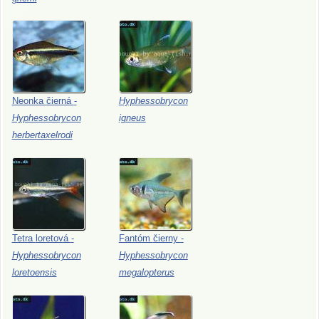
Neonka
čierná
-
Hyphessobrycon
Hyphessobrycon
igneus
herbertaxelrodi
Tetra
loretová
-
Fantóm
čierny
-
Hyphessobrycon
Hyphessobrycon
loretoensis
megalopterus