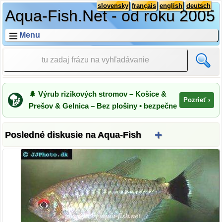
slovensky
français
english
deutsch
Aqua-Fish.Net - od roku 2005
Menu
🌲 Výrub rizikových stromov – Košice &
Pozrieť ›
Prešov & Gelnica – Bez plošiny • bezpečne
+
Posledné diskusie na Aqua-Fish