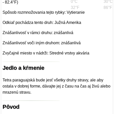
0°C
30°C
- 82.4°F)
32°F
86°F
Spôsob rozmnožovania tejto rybky: Vytieranie
Odkiaľ pochádza tento druh: Južná Amerika
Znášanlivosť v rámci druhu: znášanlivá
Znášanlivosť voči iným druhom: znášanlivá
Zvyčajné miesto v nádrži: Stredné vrstvy akvária
Jedlo a kŕmenie
Tetra paraguajská bude jesť všetky druhy stravy, ale aby
ostala v dobrej forme, dávajte jej z času na čas aj živú alebo
mrazenú stravu.
Pôvod