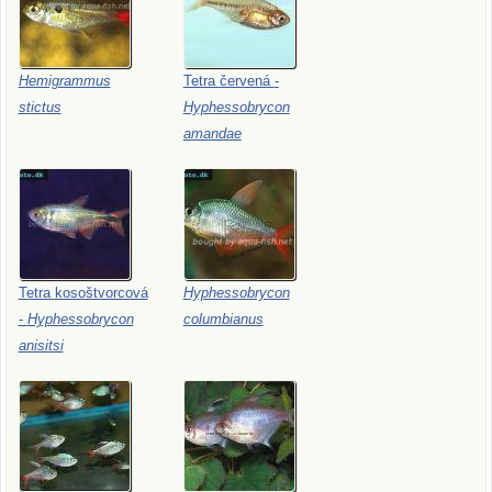
Hemigrammus
Tetra
červená
-
stictus
Hyphessobrycon
amandae
Tetra
kosoštvorcová
Hyphessobrycon
-
Hyphessobrycon
columbianus
anisitsi