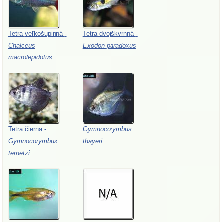
Tetra
veľkošupinná
-
Tetra
dvojškvrnná
-
Chalceus
Exodon
paradoxus
macrolepidotus
Tetra
čierna
-
Gymnocorymbus
Gymnocorymbus
thayeri
ternetzi