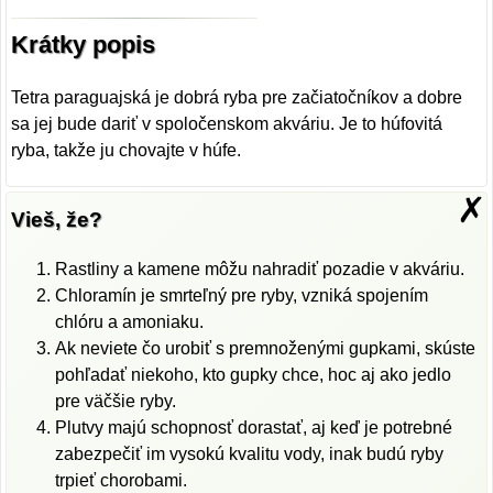
Krátky popis
Tetra paraguajská je dobrá ryba pre začiatočníkov a dobre
sa jej bude dariť v spoločenskom akváriu. Je to húfovitá
ryba, takže ju chovajte v húfe.
✗
Vieš, že?
Rastliny a kamene môžu nahradiť pozadie v akváriu.
Chloramín je smrteľný pre ryby, vzniká spojením
chlóru a amoniaku.
Ak neviete čo urobiť s premnoženými gupkami, skúste
pohľadať niekoho, kto gupky chce, hoc aj ako jedlo
pre väčšie ryby.
Plutvy majú schopnosť dorastať, aj keď je potrebné
zabezpečiť im vysokú kvalitu vody, inak budú ryby
trpieť chorobami.