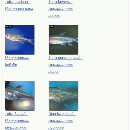
Tetra
medená
-
Tetra
kovová
-
Hasemania
nana
Hemigrammus
aereus
Hemigrammus
Tetra
červenohlavá
-
bellottii
Hemigrammus
bleheri
Tetra
žiarivá
-
Neonka
zelená
-
Hemigrammus
Hemigrammus
erythrozonus
hyanuary