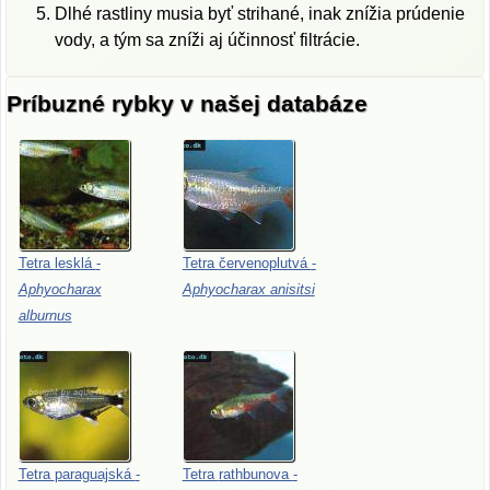
Dlhé rastliny musia byť strihané, inak znížia prúdenie
vody, a tým sa zníži aj účinnosť filtrácie.
Príbuzné rybky v našej databáze
Tetra
lesklá
-
Tetra
červenoplutvá
-
Aphyocharax
Aphyocharax
anisitsi
alburnus
Tetra
paraguajská
-
Tetra
rathbunova
-