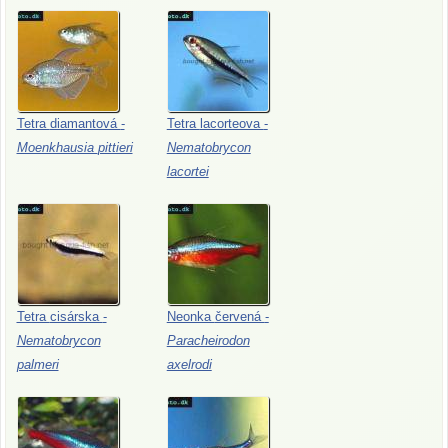
Tetra
diamantová
-
Tetra
lacorteova
-
Moenkhausia
pittieri
Nematobrycon
lacortei
Tetra
cisárska
-
Neonka
červená
-
Nematobrycon
Paracheirodon
palmeri
axelrodi