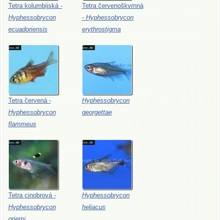
Tetra
kolumbijská
-
Tetra
červenoškvrnná
Hyphessobrycon
-
Hyphessobrycon
ecuadoriensis
erythrostigma
Tetra
červená
-
Hyphessobrycon
Hyphessobrycon
georgettae
flammeus
Tetra
cinobrová
-
Hyphessobrycon
Hyphessobrycon
heliacus
griemi