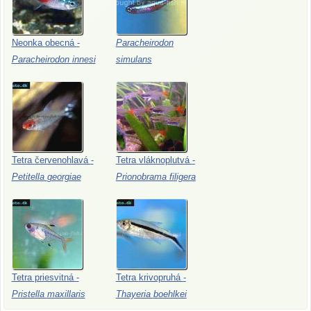
Neonka
obecná
-
Paracheirodon
Paracheirodon
innesi
simulans
Tetra
červenohlavá
-
Tetra
vláknoplutvá
-
Petitella
georgiae
Prionobrama
filigera
Tetra
priesvitná
-
Tetra
krivopruhá
-
Pristella
maxillaris
Thayeria
boehlkei