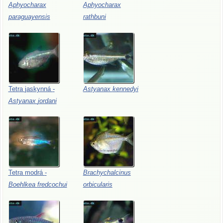
Aphyocharax
Aphyocharax
paraguayensis
rathbuni
Tetra
jaskynná
-
Astyanax
kennedyi
Astyanax
jordani
Tetra
modrá
-
Brachychalcinus
Boehlkea
fredcochui
orbicularis