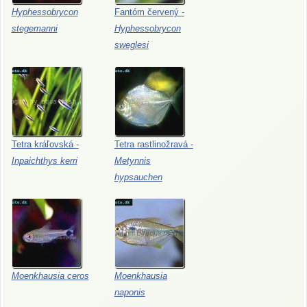
Hyphessobrycon
Fantóm
červený
-
stegemanni
Hyphessobrycon
sweglesi
Tetra
kráľovská
-
Tetra
rastlinožravá
-
Inpaichthys
kerri
Metynnis
hypsauchen
Moenkhausia
ceros
Moenkhausia
naponis