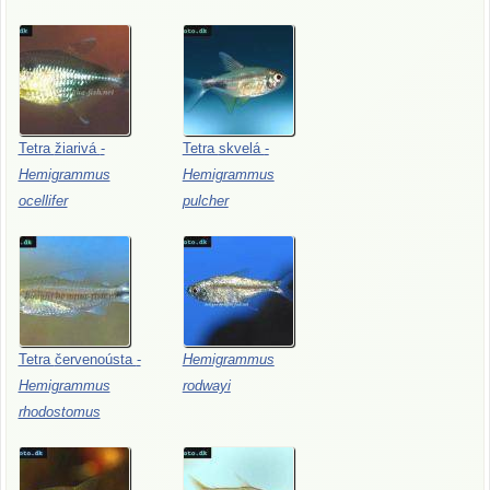
Tetra
žiarivá
-
Tetra
skvelá
-
Hemigrammus
Hemigrammus
ocellifer
pulcher
Tetra
červenoústa
-
Hemigrammus
Hemigrammus
rodwayi
rhodostomus