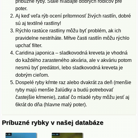
príbuzné ryby. Stále hľadajte dobrých rodičov pre
poter.
Aj keď veľa rýb ocení prítomnosť živých rastlín, dobré
sú aj textilné rastliny!
Rýchlo rastúce rastliny môžu byť problém, ak ich
pravidelne nestriháte. Mŕtve časti rastlín môžu rýchlo
upchať filter.
Caridina japonica – sladkovodná kreveta je vhodná
do každého zarasteného akvária, ale v akváriu potom
nesmú byť predátori, lebo sladkovodná kreveta je
dobrým cieľom.
Dospelé ryby kŕmte raz alebo dvakrát za deň (menšie
ryby majú menšie žalúdky a budú potrebovať
častejšie kŕmenie), zatiaľ čo mladé ryby môžu jesť aj
6krát do dňa (hlavne malý poter).
Príbuzné rybky v našej databáze