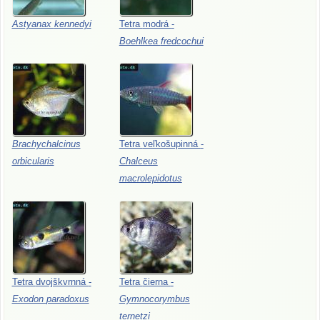
Astyanax
kennedyi
Tetra
modrá
-
Boehlkea
fredcochui
Brachychalcinus
Tetra
veľkošupinná
-
orbicularis
Chalceus
macrolepidotus
Tetra
dvojškvrnná
-
Tetra
čierna
-
Exodon
paradoxus
Gymnocorymbus
ternetzi