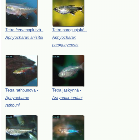
Tetra
červenoplutvá
-
Tetra
paraguajská
-
Aphyocharax
anisitsi
Aphyocharax
paraguayensis
Tetra
rathbunova
-
Tetra
jaskynná
-
Aphyocharax
Astyanax
jordani
rathbuni