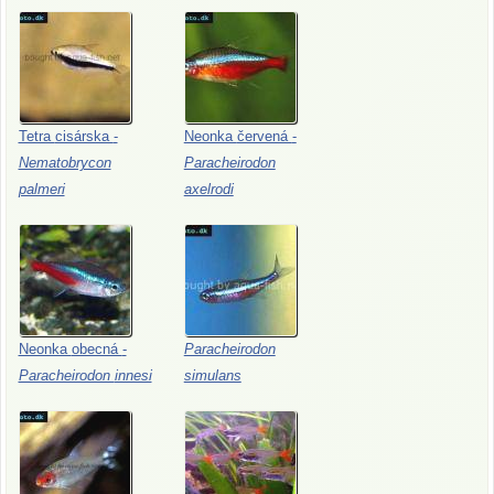
Tetra
cisárska
-
Neonka
červená
-
Nematobrycon
Paracheirodon
palmeri
axelrodi
Neonka
obecná
-
Paracheirodon
Paracheirodon
innesi
simulans