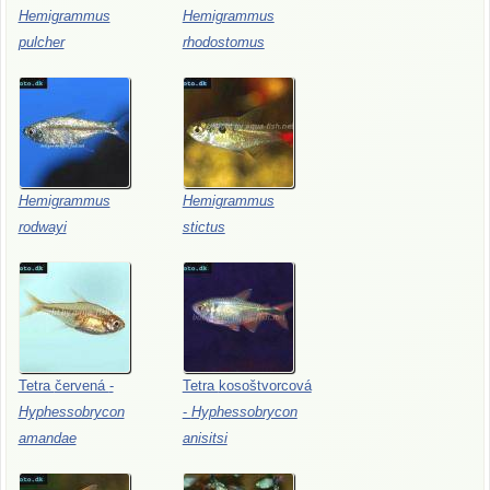
Hemigrammus
Hemigrammus
pulcher
rhodostomus
Hemigrammus
Hemigrammus
rodwayi
stictus
Tetra
červená
-
Tetra
kosoštvorcová
Hyphessobrycon
-
Hyphessobrycon
amandae
anisitsi