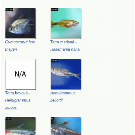
Gymnocorymbus
Tetra
medená
-
thayeri
Hasemania
nana
Tetra
kovová
-
Hemigrammus
Hemigrammus
bellottii
aereus