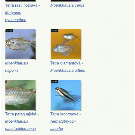
Tetra
rastlinožravá
-
Moenkhausia
ceros
Metynnis
hypsauchen
Moenkhausia
Tetra
diamantová
-
naponis
Moenkhausia
pittieri
Tetra
paraguajská
-
Tetra
lacorteova
-
Moenkhausia
Nematobrycon
sanctaefilomenae
lacortei