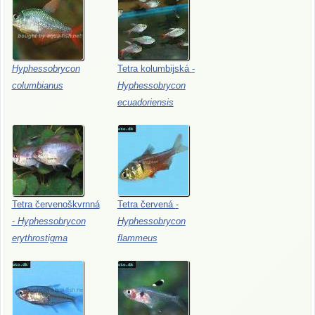
Hyphessobrycon
Tetra
kolumbijská
-
columbianus
Hyphessobrycon
ecuadoriensis
Tetra
červenoškvrnná
Tetra
červená
-
-
Hyphessobrycon
Hyphessobrycon
erythrostigma
flammeus