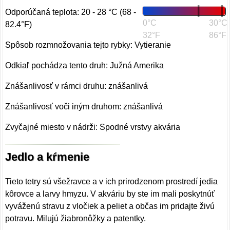
Odporúčaná teplota: 20 - 28 °C (68 -
0°C
30°C
82.4°F)
32°F
86°F
Spôsob rozmnožovania tejto rybky: Vytieranie
Odkiaľ pochádza tento druh: Južná Amerika
Znášanlivosť v rámci druhu: znášanlivá
Znášanlivosť voči iným druhom: znášanlivá
Zvyčajné miesto v nádrži: Spodné vrstvy akvária
Jedlo a kŕmenie
Tieto tetry sú všežravce a v ich prirodzenom prostredí jedia
kôrovce a larvy hmyzu. V akváriu by ste im mali poskytnúť
vyváženú stravu z vločiek a peliet a občas im pridajte živú
potravu. Milujú žiabronôžky a patentky.