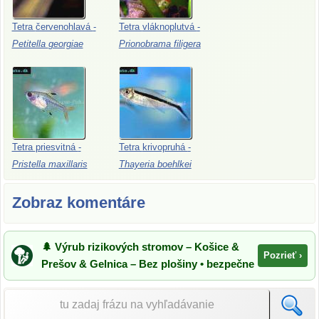
Tetra
červenohlavá
-
Tetra
vláknoplutvá
-
Petitella
georgiae
Prionobrama
filigera
Tetra
priesvitná
-
Tetra
krivopruhá
-
Pristella
maxillaris
Thayeria
boehlkei
Zobraz komentáre
🌲 Výrub rizikových stromov – Košice &
Pozrieť ›
Prešov & Gelnica – Bez plošiny • bezpečne