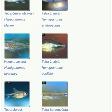
Tetra
červenohlavá
-
Tetra
žiarivá
-
Hemigrammus
Hemigrammus
bleheri
erythrozonus
Neonka
zelená
-
Tetra
žiarivá
-
Hemigrammus
Hemigrammus
hyanuary
ocellifer
Tetra
skvelá
-
Tetra
červenoústa
-