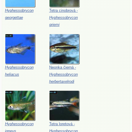
Hyphessobrycon
Tetra
cinobrová
-
georgettae
Hyphessobrycon
griemi
Hyphessobrycon
Neonka
čierná
-
heliacus
Hyphessobrycon
herbertaxelrodi
Hyphessobrycon
Tetra
loretová
-
igneus
Hyphessobrycon