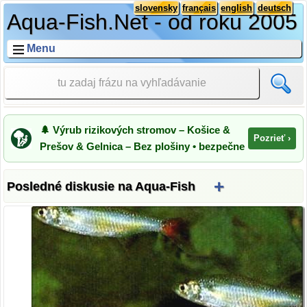
slovensky
français
english
deutsch
Aqua-Fish.Net - od roku 2005
Menu
🌲 Výrub rizikových stromov – Košice &
Pozrieť ›
Prešov & Gelnica – Bez plošiny • bezpečne
+
Posledné diskusie na Aqua-Fish