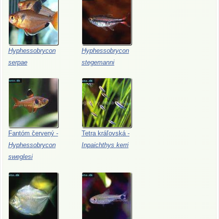
Hyphessobrycon
Hyphessobrycon
serpae
stegemanni
Fantóm
červený
-
Tetra
kráľovská
-
Hyphessobrycon
Inpaichthys
kerri
sweglesi