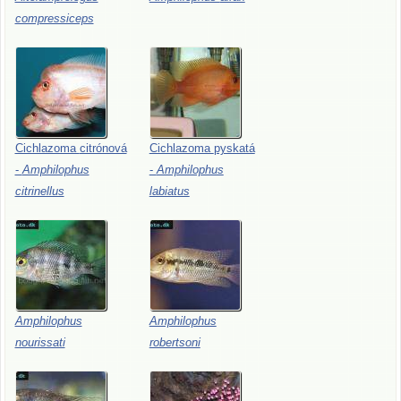
compressiceps
Cichlazoma
citrónová
Cichlazoma
pyskatá
-
Amphilophus
-
Amphilophus
citrinellus
labiatus
Amphilophus
Amphilophus
nourissati
robertsoni