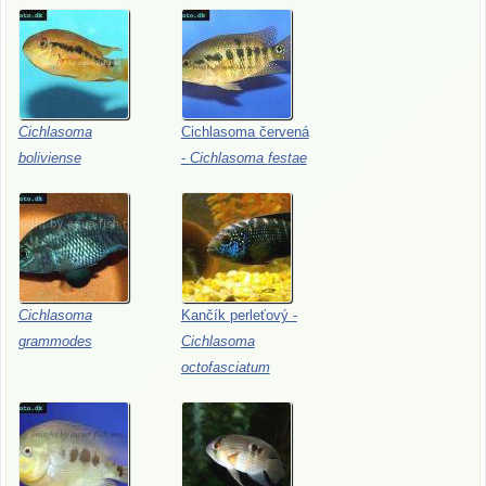
Cichlasoma
Cichlasoma
červená
boliviense
-
Cichlasoma
festae
Cichlasoma
Kančík
perleťový
-
grammodes
Cichlasoma
octofasciatum