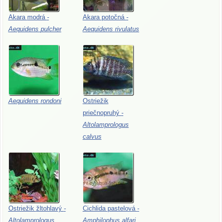
Akara
modrá
-
Akara
potočná
-
Aequidens
pulcher
Aequidens
rivulatus
Aequidens
rondoni
Ostriežik
priečnopruhý
-
Altolamprologus
calvus
Ostriežik
žltohlavý
-
Cichlida
pastelová
-
Altolamprologus
Amphilophus
alfari