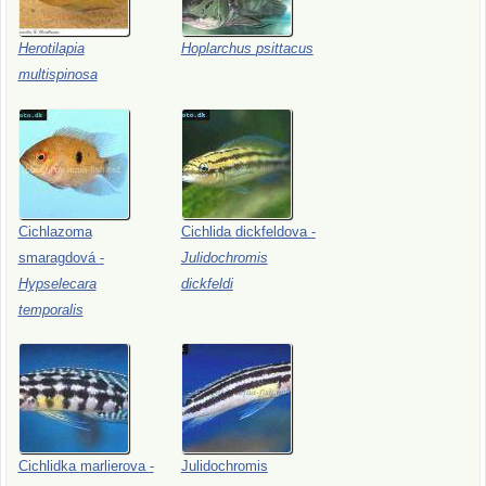
Herotilapia
Hoplarchus
psittacus
multispinosa
Cichlazoma
Cichlida
dickfeldova
-
smaragdová
-
Julidochromis
Hypselecara
dickfeldi
temporalis
Cichlidka
marlierova
-
Julidochromis