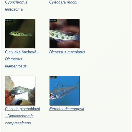
Cyprichromis
Cyrtocara
moorii
leptosoma
Cichlidka
šachová
-
Dicrossus
maculatus
Dicrossus
filamentosus
Cichlida
plochohlavá
Ectodus
descampsii
-
Dimidiochromis
compressiceps