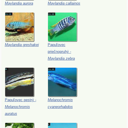
Maylandia
aurora
Maylandia
callainos
Maylandia
greshakei
Papuľovec
priečnopruhý
-
Maylandia
zebra
Papuľovec
pestrý
-
Melanochromis
Melanochromis
cyaneorhabdos
auratus