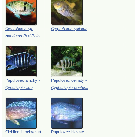
Cryptoheros
sp.
Cryptoheros
spilurus
Honduran
Red
Point
Papuľovec
africký
-
Papuľovec
čelnatý
-
Cynotilapia
afra
Cyphotilapia
frontosa
Cichlida
žltochvostá
-
Papuľovec
hlavatý
-