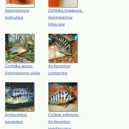
Apistogramma
Cichlidka
trojpásová
-
resticulosa
Apistogramma
trifasciata
Cichlidka
pestrá
-
Archocentrus
Apistogramma
viejita
centrarchus
Archocentrus
Cichlida
zebrovitá
-
nanoluteus
Archocentrus
nigrofasciatus