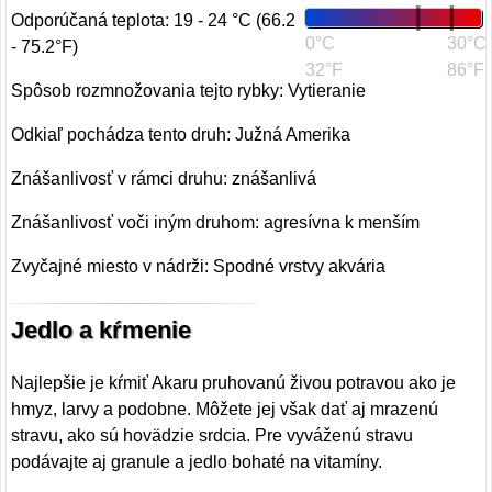
Odporúčaná teplota: 19 - 24 °C (66.2
0°C
30°C
- 75.2°F)
32°F
86°F
Spôsob rozmnožovania tejto rybky: Vytieranie
Odkiaľ pochádza tento druh: Južná Amerika
Znášanlivosť v rámci druhu: znášanlivá
Znášanlivosť voči iným druhom: agresívna k menším
Zvyčajné miesto v nádrži: Spodné vrstvy akvária
Jedlo a kŕmenie
Najlepšie je kŕmiť Akaru pruhovanú živou potravou ako je
hmyz, larvy a podobne. Môžete jej však dať aj mrazenú
stravu, ako sú hovädzie srdcia. Pre vyváženú stravu
podávajte aj granule a jedlo bohaté na vitamíny.