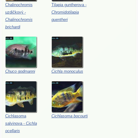
Chalinochromis
Tilapia
guntherova
-
uzdičkový
-
Chromidotilapia
Chalinochromis
guentheri
brichardi
Chuco
godmanni
Cichla
monoculus
Cichlasoma
Cichlasoma
bocourti
salvinova
-
Cichla
ocellaris