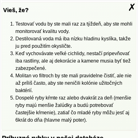
✗
Vieš, že?
Testovať vodu by ste mali raz za týždeň, aby ste mohli
monitorovať kvalitu vody.
Destilovaná voda má iba nízku hladinu kyslíka, takže
ju pred použitím okysličte.
Keď vychovávate veľké cichlidy, nestačí pripevňovať
iba rastliny, ale aj dekorácie a kamene musia byť tiež
zabezpečené.
Molitan vo filtroch by ste mali pravidelne čistiť, ale nie
až príliš často, aby ste neničili kolónie užitočných
baktérií.
Dospelé ryby kŕmte raz alebo dvakrát za deň (menšie
ryby majú menšie žalúdky a budú potrebovať
častejšie kŕmenie), zatiaľ čo mladé ryby môžu jesť aj
6krát do dňa (hlavne malý poter).
Príbuzné rybky v našej databáze