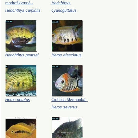
modroškvrnná
-
Herichthys
Herichthys
carpintis
cyanoguttatus
Herichthys
pearsei
Heros
efasciatus
Heros
notatus
Cichlida
škvrnooká
-
Heros
severus