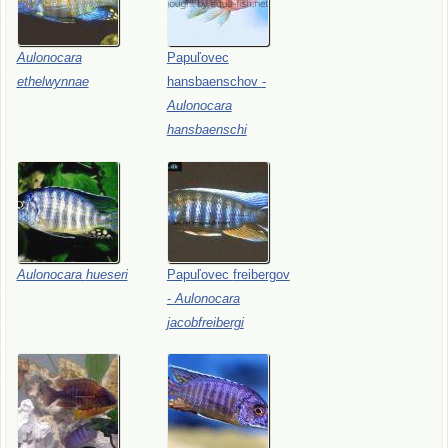
Aulonocara
Papuľovec
ethelwynnae
hansbaenschov
-
Aulonocara
hansbaenschi
Aulonocara
hueseri
Papuľovec
freibergov
-
Aulonocara
jacobfreibergi