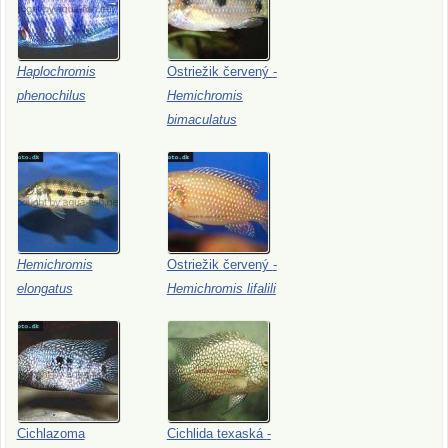
Haplochromis
Ostriežik
červený
-
phenochilus
Hemichromis
bimaculatus
Hemichromis
Ostriežik
červený
-
elongatus
Hemichromis
lifalili
Cichlazoma
Cichlida
texaská
-