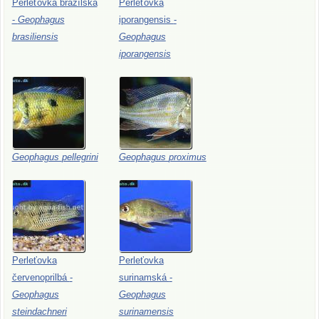
Perleťovka
brazílska
Perleťovka
-
Geophagus
iporangensis
-
brasiliensis
Geophagus
iporangensis
Geophagus
pellegrini
Geophagus
proximus
Perleťovka
Perleťovka
červenoprilbá
-
surinamská
-
Geophagus
Geophagus
steindachneri
surinamensis