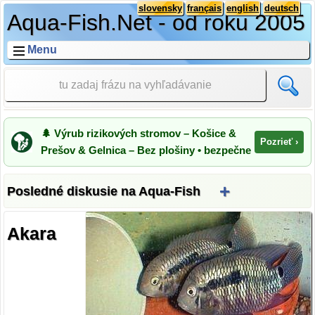
slovensky
français
english
deutsch
Aqua-Fish.Net - od roku 2005
Menu
🌲 Výrub rizikových stromov – Košice &
Pozrieť ›
Prešov & Gelnica – Bez plošiny • bezpečne
+
Posledné diskusie na Aqua-Fish
Akara