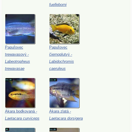
fuelleborni
Papuľovec
Papuľovec
trewavasový
-
čiernoplutvý
-
Labeotropheus
Labidochromis
trewavasae
caeruleus
Akara
bodkovaná
-
Akara
zlatá
-
Laetacara
curviceps
Laetacara
dorsigera