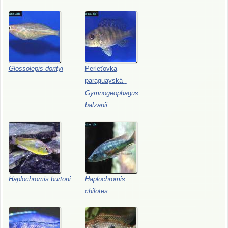
Glossolepis
dorityi
Perleťovka
paraguayská
-
Gymnogeophagus
balzanii
Haplochromis
burtoni
Haplochromis
chilotes