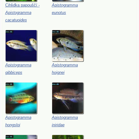
Cihlidka
papouščí
-
Apistogramma
Apistogramma
eunotus
cacatuoides
Apistogramma
Apistogramma
gibbiceps
hoignei
Apistogramma
Apistogramma
hongsloi
iniridae