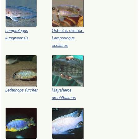
Lamprologus
Ostriežik
slimáči
-
kungweensis
Lamprologus
ocellatus
Lethrinops
furcifer
Mayaheros
urophthalmus