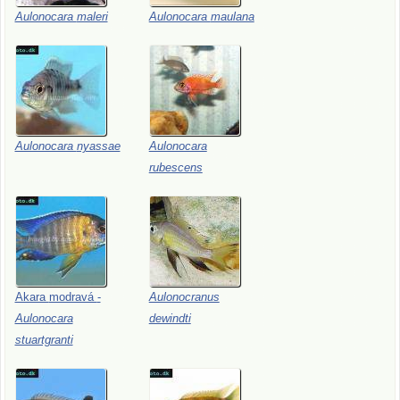
Aulonocara
maleri
Aulonocara
maulana
Aulonocara
nyassae
Aulonocara
rubescens
Akara
modravá
-
Aulonocranus
Aulonocara
dewindti
stuartgranti