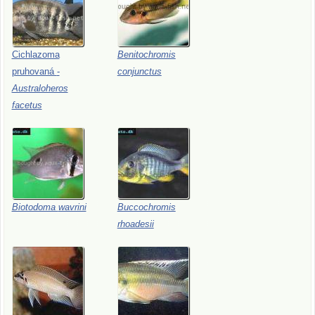
Cichlazoma
Benitochromis
pruhovaná
-
conjunctus
Australoheros
facetus
Biotodoma
wavrini
Buccochromis
rhoadesii