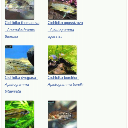
Cichlidka
thomasova
Cichlidka
agassizova
-
Anomalochromis
-
Apistogramma
thomasi
agassizii
Cichlidka
dvojpása
-
Cichlidka
boreliho
-
Apistogramma
Apistogramma
borellii
bitaeniata