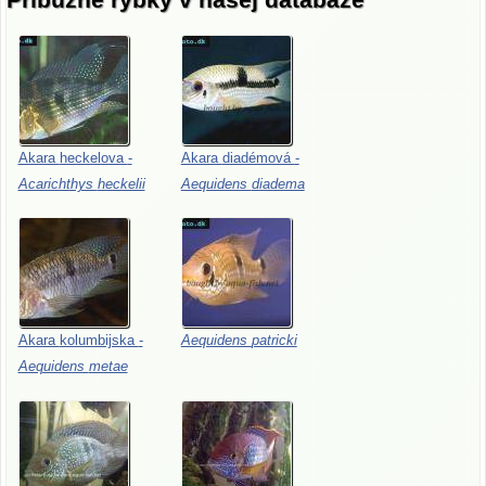
Akara
heckelova
-
Akara
diadémová
-
Acarichthys
heckelii
Aequidens
diadema
Akara
kolumbijska
-
Aequidens
patricki
Aequidens
metae