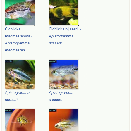
Cichlidka
Cichlidka
nijsseni
-
macmasterová
-
Apistogramma
Apistogramma
nijsseni
macmasteri
Apistogramma
Apistogramma
norberti
panduro