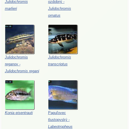
Julidochromis
ozdobný
-
marlieri
Julidochromis
ornatus
Julidochromis
Julidochromis
reganov
-
transcriptus
Julidochromis
regani
Konia
eisentrauti
Papuľovec
tlustopyský
-
Labeotropheus