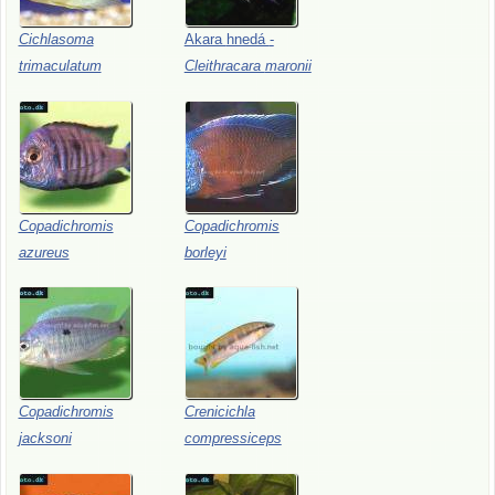
Cichlasoma
Akara
hnedá
-
trimaculatum
Cleithracara
maronii
Copadichromis
Copadichromis
azureus
borleyi
Copadichromis
Crenicichla
jacksoni
compressiceps