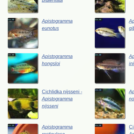
bitaeniata
Apistogramma
A
eunotus
gi
Apistogramma
A
hongsloi
in
Cichlidka
nijsseni
-
A
Apistogramma
no
nijsseni
Apistogramma
Ci