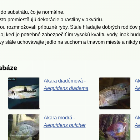
do substrátu, čo je normálne.
sto premiestňujú dekorácie a rastliny v akváriu.
u rozmnožovali príbuzné ryby. Stále hľadajte dobrých rodičov p
aj keď je potrebné zabezpečiť im vysokú kvalitu vody, inak budú
vy stále uchovávajte jedlo na suchom a tmavom mieste a nikdy ne
tabáze
Akara
diadémová
-
A
Aequidens
diadema
A
Akara
modrá
-
A
Aequidens
pulcher
A