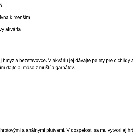
á
sívna k menším
vy akvária
 aj hmyz a bezstavovce. V akváriu jej dávajte pelety pre cichlidy
 im dajte aj mäso z mušlí a garnátov.
hrbtovými a análnymi plutvami. V dospelosti sa mu vytvorí aj hr