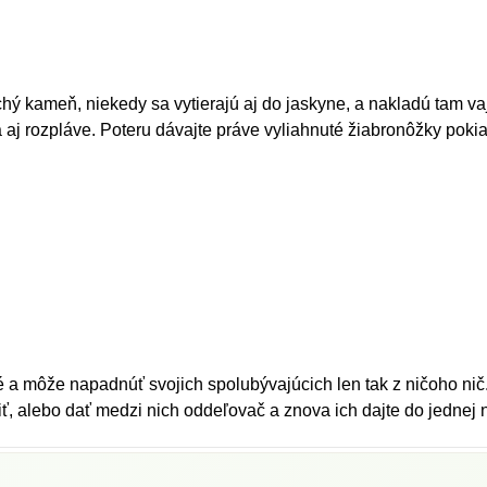
chý kameň, niekedy sa vytierajú aj do jaskyne, a nakladú tam va
a aj rozpláve. Poteru dávajte práve vyliahnuté žiabronôžky poki
é a môže napadnúť svojich spolubývajúcich len tak z ničoho ni
ť, alebo dať medzi nich oddeľovač a znova ich dajte do jednej 