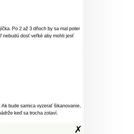
jíčka. Po 2 až 3 dňoch by sa mal poter
aľ nebudú dosť veľké aby mohli jesť
č. Ak bude samica vyzerať šikanovanie,
nádrže keď sa trocha zotaví.
✗