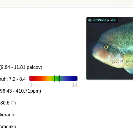
(9.84 - 11.81 palcov)
h: 7.2 - 8.4
0
14
196.43 - 410.71ppm)
 80.6°F)
tieranie
 Amerika