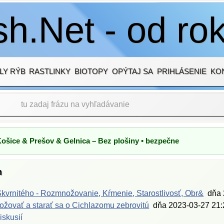
h.Net - od ro
LY RÝB
RASTLINKY
BIOTOPY
OPÝTAJ SA
PRIHLÁSENIE
KO
Košice & Prešov & Gelnica – Bez plošiny • bezpečne
h
kvrnitého - Rozmnožovanie, Kŕmenie, Starostlivosť, Obr&
dňa
žovať a starať sa o Cichlazomu zebrovitú
dňa
2023-03-27 21:
iskusií