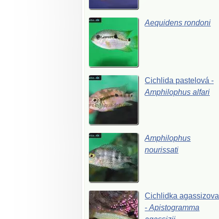
Aequidens
rondoni
Cichlida
pastelová
-
Amphilophus
alfari
Amphilophus
nourissati
Cichlidka
agassizov
-
Apistogramma