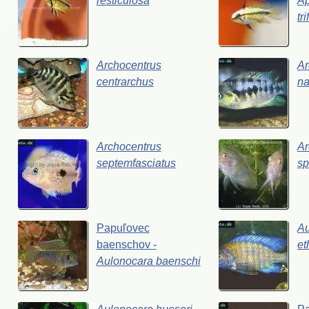
resticulosa
A
tr
Archocentrus
Ar
centrarchus
na
Archocentrus
Ar
septemfasciatus
sp
Papuľovec
Au
baenschov
-
et
Aulonocara
baenschi