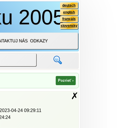
deutsch
ku 2005
english
français
slovensky
NTAKTUJ NÁS
ODKAZY
Pozrieť ›
✗
2023-04-24 09:29:11
24:24