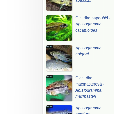
agassizii
Cihlidka
papouščí
-
Apistogramma
cacatuoides
Apistogramma
hoignei
Cichlidka
macmasterová
-
Apistogramma
macmasteri
Apistogramma