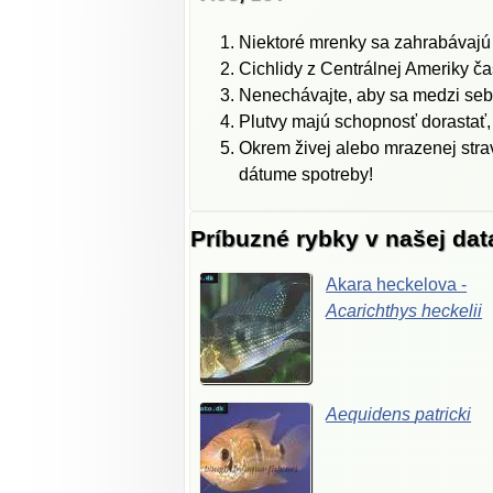
Niektoré mrenky sa zahrabávajú 
Cichlidy z Centrálnej Ameriky ča
Nenechávajte, aby sa medzi sebo
Plutvy majú schopnosť dorastať, 
Okrem živej alebo mrazenej stra
dátume spotreby!
Príbuzné rybky v našej da
Akara
heckelova
-
Acarichthys
heckelii
Aequidens
patricki