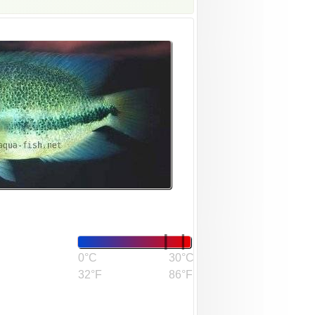
0°C
30°C
32°F
86°F