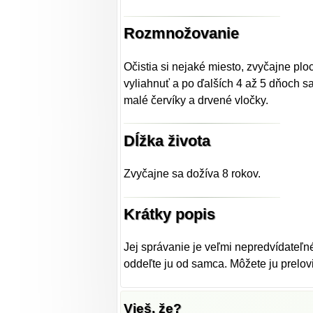
Rozmnožovanie
Očistia si nejaké miesto, zvyčajne plo
vyliahnuť a po ďalších 4 až 5 dňoch s
malé červíky a drvené vločky.
Dĺžka života
Zvyčajne sa dožíva 8 rokov.
Krátky popis
Jej správanie je veľmi nepredvídateľn
oddeľte ju od samca. Môžete ju prelovi
Vieš, že?