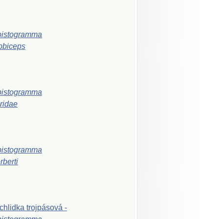
pistogramma
bbiceps
pistogramma
iridae
pistogramma
rberti
chlidka
trojpásová
-