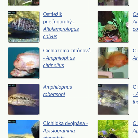
Ostriežik
Os
priečnopruhý
-
Al
Altolamprologus
co
calvus
Cichlazoma
citrónová
C
-
Amphilophus
A
citrinellus
Amphilophus
Ci
robertsoni
-
th
a
Cichlidka
dvojpása
-
Ci
Apistogramma
A