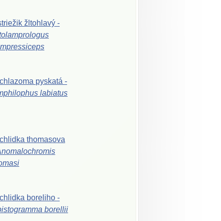
triežik
žltohlavý
-
tolamprologus
mpressiceps
ichlazoma
pyskatá
-
mphilophus
labiatus
chlidka
thomasova
Anomalochromis
omasi
chlidka
boreliho
-
pistogramma
borellii