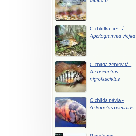
panduro
Cichlidka
pestrá
-
Apistogramma
viejita
Cichlida
zebrovitá
-
Archocentrus
nigrofasciatus
Cichlida
pávia
-
Astronotus
ocellatus