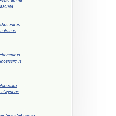
pistogramma
ifasciata
chocentrus
noluteus
chocentrus
inosissimus
lonocara
helwynnae