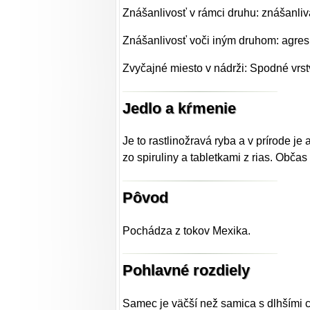
Znášanlivosť v rámci druhu: znášanliv
Znášanlivosť voči iným druhom: agre
Zvyčajné miesto v nádrži: Spodné vrst
Jedlo a kŕmenie
Je to rastlinožravá ryba a v prírode je
zo spiruliny a tabletkami z rias. Občas
Pôvod
Pochádza z tokov Mexika.
Pohlavné rozdiely
Samec je väčší než samica s dlhšími c