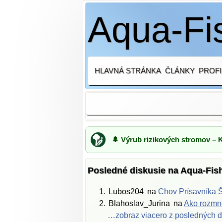
Aqua-Fis
HLAVNÁ STRÁNKA
ČLÁNKY
PROFI
🌲 Výrub rizikových stromov – 
Posledné diskusie na Aqua-Fis
Lubos204
na
Chov Prísavníka Š
Blahoslav_Jurina
na
Ako rozmno
…zobraz viacero z posledných d