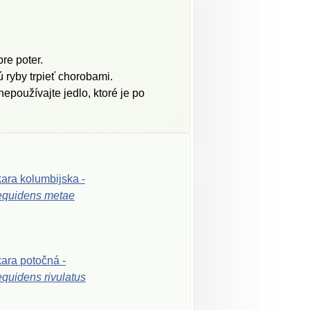
re poter.
 ryby trpieť chorobami.
používajte jedlo, ktoré je po
kara
kolumbijska
-
equidens
metae
kara
potočná
-
equidens
rivulatus