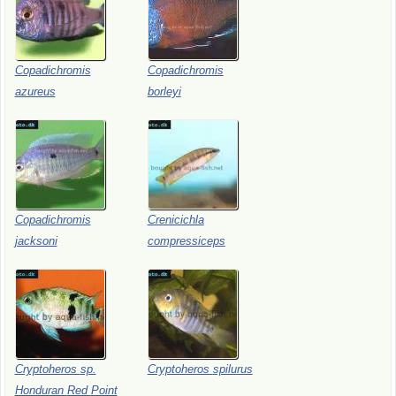
Copadichromis
Copadichromis
azureus
borleyi
Copadichromis
Crenicichla
jacksoni
compressiceps
Cryptoheros
sp.
Cryptoheros
spilurus
Honduran
Red
Point