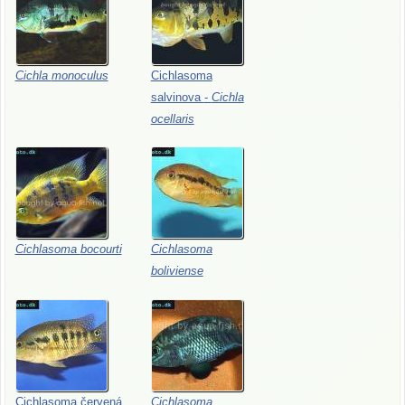
Cichla
monoculus
Cichlasoma
salvinova
-
Cichla
ocellaris
Cichlasoma
bocourti
Cichlasoma
boliviense
Cichlasoma
červená
Cichlasoma