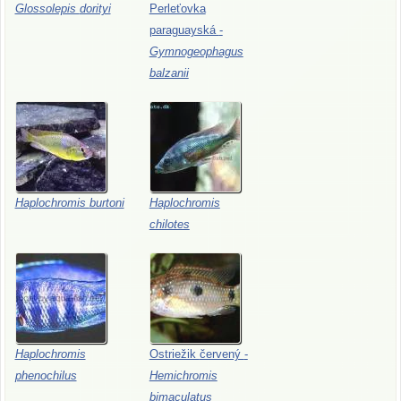
Glossolepis
dorityi
Perleťovka
paraguayská
-
Gymnogeophagus
balzanii
Haplochromis
burtoni
Haplochromis
chilotes
Haplochromis
Ostriežik
červený
-
phenochilus
Hemichromis
bimaculatus