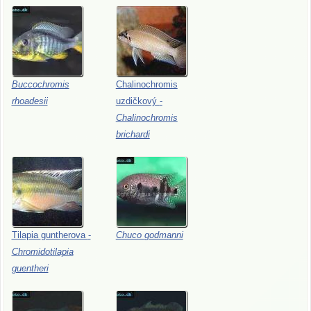
Buccochromis
Chalinochromis
rhoadesii
uzdičkový
-
Chalinochromis
brichardi
Tilapia
guntherova
-
Chuco
godmanni
Chromidotilapia
guentheri