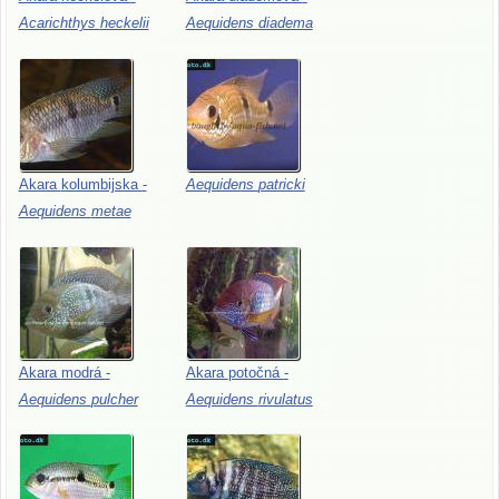
Acarichthys
heckelii
Aequidens
diadema
Akara
kolumbijska
-
Aequidens
patricki
Aequidens
metae
Akara
modrá
-
Akara
potočná
-
Aequidens
pulcher
Aequidens
rivulatus