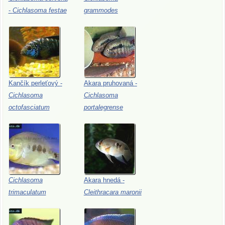
-
Cichlasoma
festae
grammodes
Kančík
perleťový
-
Akara
pruhovaná
-
Cichlasoma
Cichlasoma
octofasciatum
portalegrense
Cichlasoma
Akara
hnedá
-
trimaculatum
Cleithracara
maronii