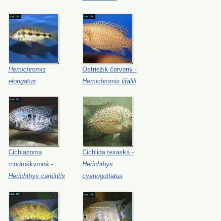
Hemichromis
Ostriežik
červený
-
elongatus
Hemichromis
lifalili
Cichlazoma
Cichlida
texaská
-
modroškvrnná
-
Herichthys
Herichthys
carpintis
cyanoguttatus