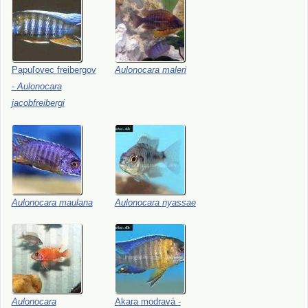
Papuľovec
freibergov
Aulonocara
maleri
-
Aulonocara
jacobfreibergi
Aulonocara
maulana
Aulonocara
nyassae
Aulonocara
Akara
modravá
-