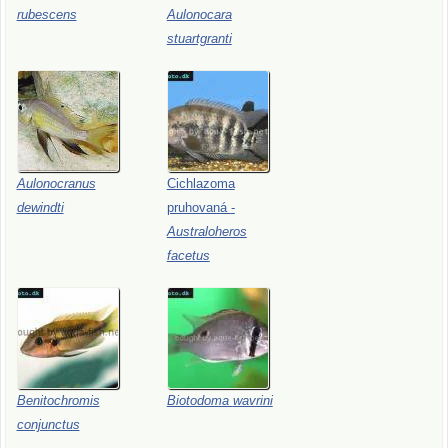
rubescens
Aulonocara
stuartgranti
Aulonocranus
Cichlazoma
dewindti
pruhovaná
-
Australoheros
facetus
Benitochromis
Biotodoma
wavrini
conjunctus