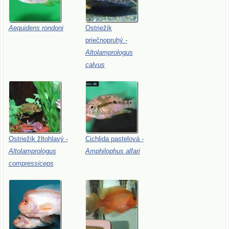
Aequidens
rondoni
Ostriežik
priečnopruhý
-
Altolamprologus
calvus
Ostriežik
žltohlavý
-
Cichlida
pastelová
-
Altolamprologus
Amphilophus
alfari
compressiceps