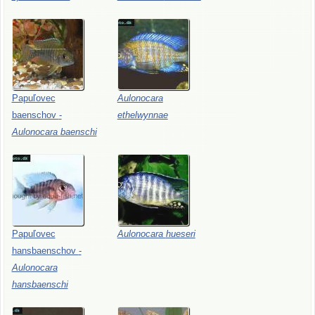
Papuľovec
Aulonocara
baenschov
-
ethelwynnae
Aulonocara
baenschi
Papuľovec
Aulonocara
hueseri
hansbaenschov
-
Aulonocara
hansbaenschi