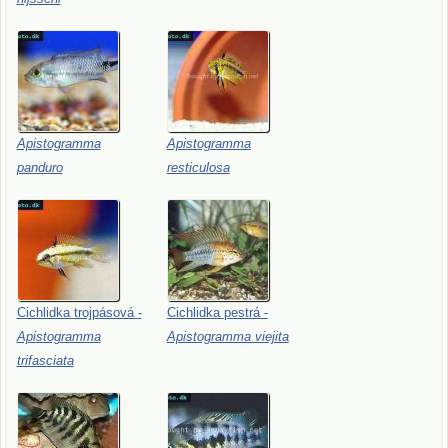
Apistogramma
Apistogramma
panduro
resticulosa
Cichlidka
trojpásová
-
Cichlidka
pestrá
-
Apistogramma
Apistogramma
viejita
trifasciata