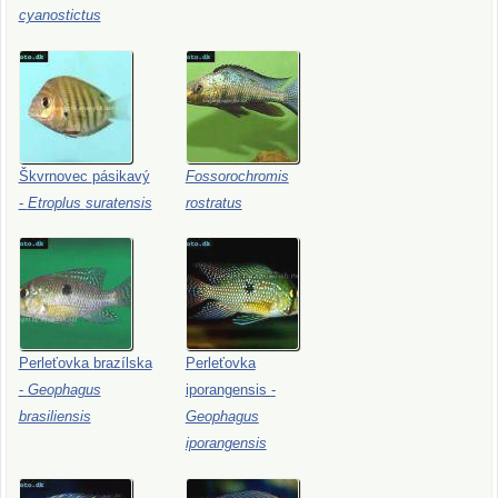
cyanostictus
Škvrnovec
pásikavý
Fossorochromis
-
Etroplus
suratensis
rostratus
Perleťovka
brazílska
Perleťovka
-
Geophagus
iporangensis
-
brasiliensis
Geophagus
iporangensis