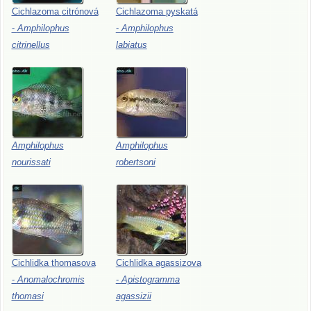
Cichlazoma
citrónová
Cichlazoma
pyskatá
-
Amphilophus
-
Amphilophus
citrinellus
labiatus
Amphilophus
Amphilophus
nourissati
robertsoni
Cichlidka
thomasova
Cichlidka
agassizova
-
Anomalochromis
-
Apistogramma
thomasi
agassizii