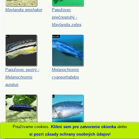
Maylandia
greshakei
Papuľovec
priečnopruhý
-
Maylandia
zebra
Papuľovec
pestrý
-
Melanochromis
Melanochromis
cyaneorhabdos
auratus
Používame cookies.
Klikni sem pre zatvorenie okienka
alebo
Papuľovec
johannov
Melanochromis
si pozri zásady ochrany osobných údajov
!
-
Melanochromis
lepidiadaptes