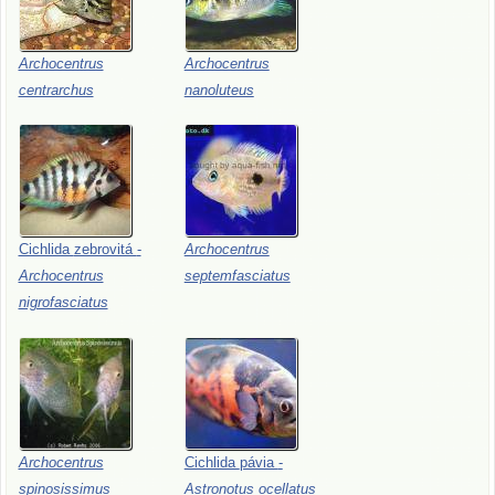
Archocentrus
Archocentrus
centrarchus
nanoluteus
Cichlida
zebrovitá
-
Archocentrus
Archocentrus
septemfasciatus
nigrofasciatus
Archocentrus
Cichlida
pávia
-
spinosissimus
Astronotus
ocellatus