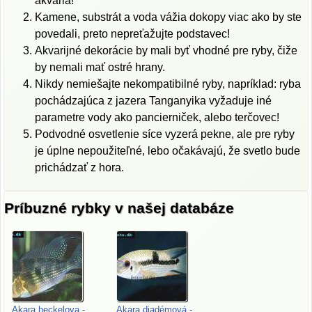
akvária!
Kamene, substrát a voda vážia dokopy viac ako by ste
povedali, preto nepreťažujte podstavec!
Akvarijné dekorácie by mali byť vhodné pre ryby, čiže
by nemali mať ostré hrany.
Nikdy nemiešajte nekompatibilné ryby, napríklad: ryba
pochádzajúca z jazera Tanganyika vyžaduje iné
parametre vody ako pancierniček, alebo terčovec!
Podvodné osvetlenie síce vyzerá pekne, ale pre ryby
je úplne nepoužiteľné, lebo očakávajú, že svetlo bude
prichádzať z hora.
Príbuzné rybky v našej databáze
Akara
heckelova
-
Akara
diadémová
-