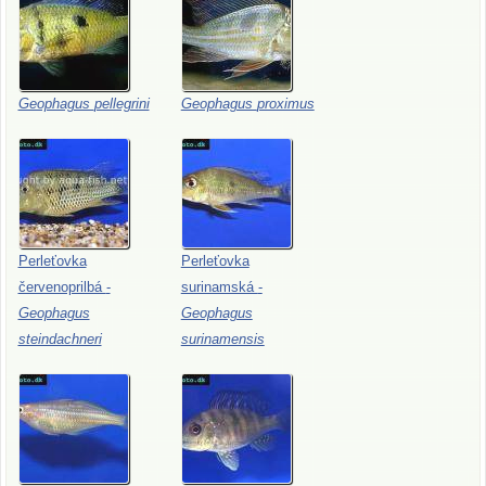
Geophagus
pellegrini
Geophagus
proximus
Perleťovka
Perleťovka
červenoprilbá
-
surinamská
-
Geophagus
Geophagus
steindachneri
surinamensis