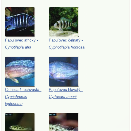
Papuľovec
africký
-
Papuľovec
čelnatý
-
Cynotilapia
afra
Cyphotilapia
frontosa
Cichlida
žltochvostá
-
Papuľovec
hlavatý
-
Cyprichromis
Cyrtocara
moorii
leptosoma