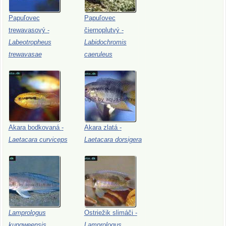
Papuľovec
Papuľovec
trewavasový
-
čiernoplutvý
-
Labeotropheus
Labidochromis
trewavasae
caeruleus
Akara
bodkovaná
-
Akara
zlatá
-
Laetacara
curviceps
Laetacara
dorsigera
Lamprologus
Ostriežik
slimáči
-
kungweensis
Lamprologus