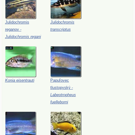
Julidochromis
Julidochromis
reganov
-
transcriptus
Julidochromis
regani
Konia
eisentrauti
Papuľovec
tlustopyský
-
Labeotropheus
fuelleborni