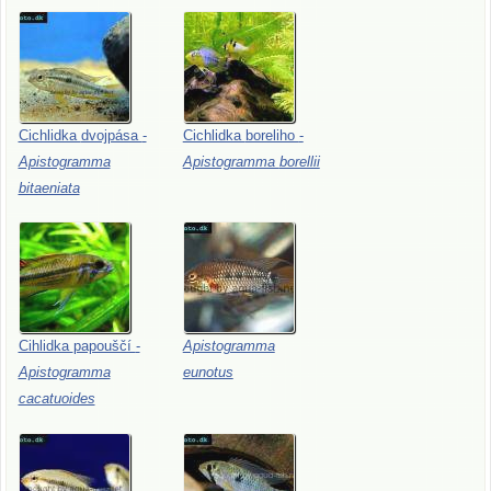
Cichlidka
dvojpása
-
Cichlidka
boreliho
-
Apistogramma
Apistogramma
borellii
bitaeniata
Cihlidka
papouščí
-
Apistogramma
Apistogramma
eunotus
cacatuoides