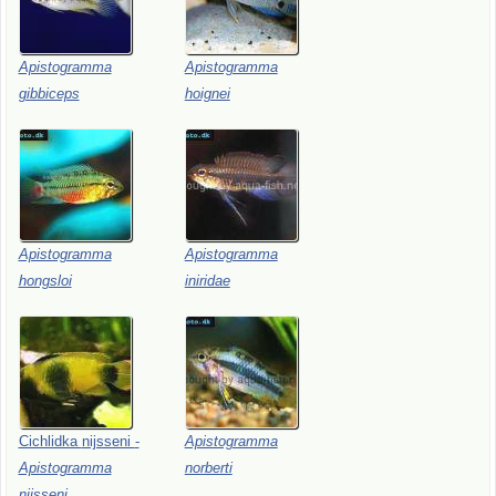
Apistogramma
Apistogramma
gibbiceps
hoignei
Apistogramma
Apistogramma
hongsloi
iniridae
Cichlidka
nijsseni
-
Apistogramma
Apistogramma
norberti
nijsseni