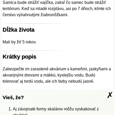
Samica bude strážiť vajíčka, zatiaľ čo samec bude strážiť
teritórium. Keď sa mladé rozplávu, asi po 7 dňoch, kŕmte ich
čerstvo vyliahnutými žiabronôžkami.
Dĺžka života
Mali by žiť 5 rokov.
Krátky popis
Zabezpečte im zarastené akvárium s kameňmi, jaskyňami a
akvarijnými drevami a mäkkú, kyslejšiu vodu. Budú
tolerovať aj tvrdú vodu, ale ich farby nebudú jasné.
✗
Vieš, že?
Aj závojnaté formy skalárov môžu vyskakovať z