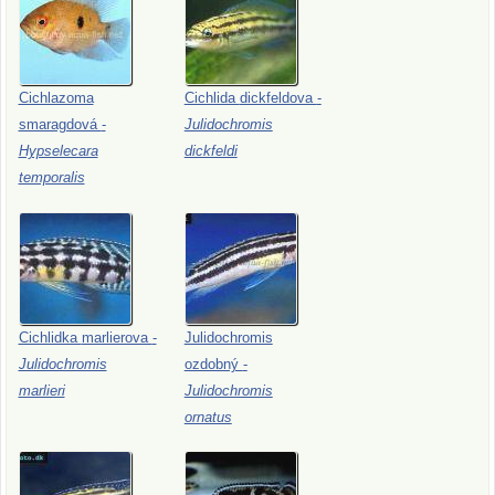
Cichlazoma
Cichlida
dickfeldova
-
smaragdová
-
Julidochromis
Hypselecara
dickfeldi
temporalis
Cichlidka
marlierova
-
Julidochromis
Julidochromis
ozdobný
-
marlieri
Julidochromis
ornatus