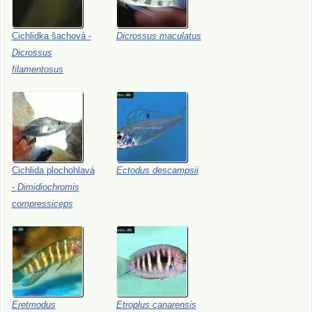
Cichlidka
šachová
-
Dicrossus
maculatus
Dicrossus
filamentosus
Cichlida
plochohlavá
Ectodus
descampsii
-
Dimidiochromis
compressiceps
Eretmodus
Etroplus
canarensis