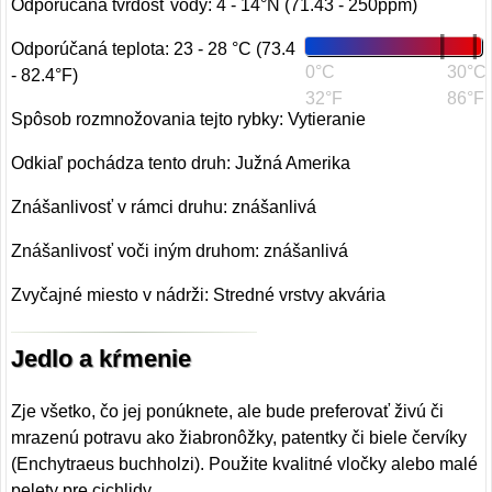
Odporúčaná tvrdosť vody: 4 - 14°N (71.43 - 250ppm)
Odporúčaná teplota: 23 - 28 °C (73.4
0°C
30°C
- 82.4°F)
32°F
86°F
Spôsob rozmnožovania tejto rybky: Vytieranie
Odkiaľ pochádza tento druh: Južná Amerika
Znášanlivosť v rámci druhu: znášanlivá
Znášanlivosť voči iným druhom: znášanlivá
Zvyčajné miesto v nádrži: Stredné vrstvy akvária
Jedlo a kŕmenie
Zje všetko, čo jej ponúknete, ale bude preferovať živú či
mrazenú potravu ako žiabronôžky, patentky či biele červíky
(Enchytraeus buchholzi). Použite kvalitné vločky alebo malé
pelety pre cichlidy.