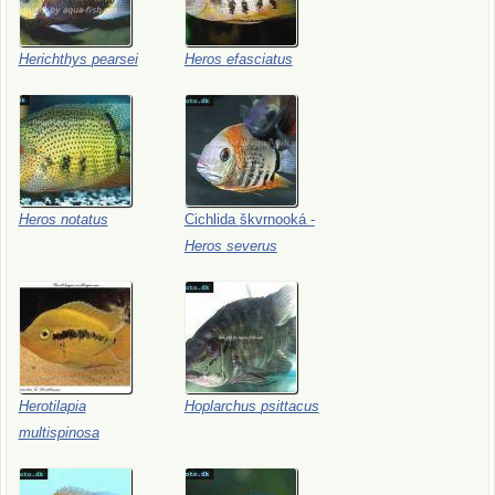
Herichthys
pearsei
Heros
efasciatus
Heros
notatus
Cichlida
škvrnooká
-
Heros
severus
Herotilapia
Hoplarchus
psittacus
multispinosa