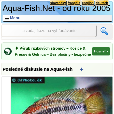
slovensky
français
english
deutsch
Aqua-Fish.Net - od roku 2005
Menu
🌲 Výrub rizikových stromov – Košice &
Pozrieť ›
Prešov & Gelnica – Bez plošiny • bezpečne
+
Posledné diskusie na Aqua-Fish