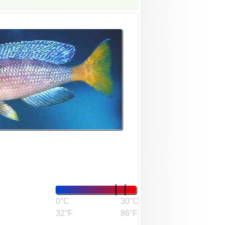
0°C
30°C
32°F
86°F