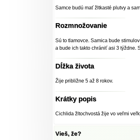
Samce budú mať žltkasté plutvy a sam
Rozmnožovanie
Sú to tlamovce. Samica bude stimulova
a bude ich takto chrániť asi 3 týždne. 
Dĺžka života
Žije približne 5 až 8 rokov.
Krátky popis
Cichlida žltochvostá žije vo veľmi veľ
Vieš, že?