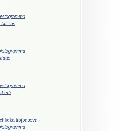
pistogramma
bbiceps
pistogramma
iridae
pistogramma
rberti
chlidka
trojpásová
-
pistogramma