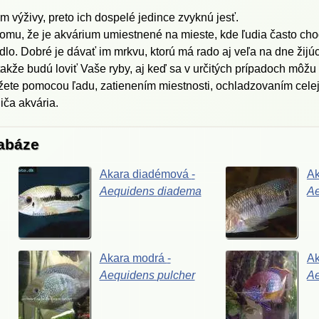
m výživy, preto ich dospelé jedince zvyknú jesť.
 tomu, že je akvárium umiestnené na mieste, kde ľudia často cho
dlo. Dobré je dávať im mrkvu, ktorú má rado aj veľa na dne žijúc
akže budú loviť Vaše ryby, aj keď sa v určitých prípadoch môžu
ete pomocou ľadu, zatienením miestnosti, ochladzovaním celej 
iča akvária.
tabáze
Akara
diadémová
-
A
Aequidens
diadema
A
Akara
modrá
-
A
Aequidens
pulcher
A