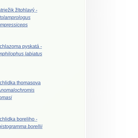
triežik
žltohlavý
-
tolamprologus
mpressiceps
ichlazoma
pyskatá
-
mphilophus
labiatus
chlidka
thomasova
Anomalochromis
omasi
chlidka
boreliho
-
pistogramma
borellii