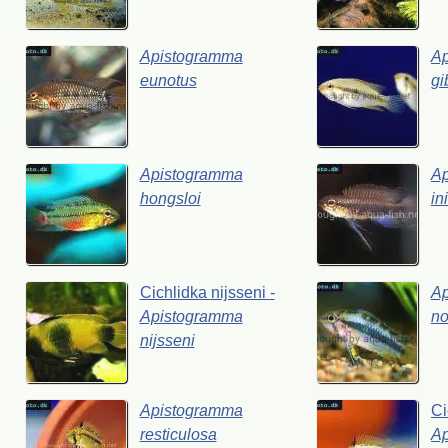
Apistogramma
A
eunotus
gi
Apistogramma
A
hongsloi
in
Cichlidka
nijsseni
-
A
Apistogramma
no
nijsseni
Apistogramma
Ci
resticulosa
A