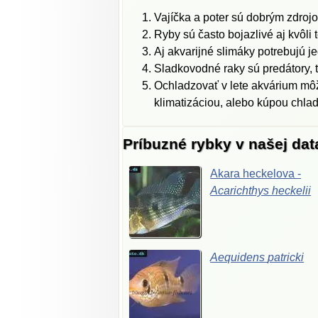
Vajíčka a poter sú dobrým zdrojo
Ryby sú často bojazlivé aj kvôli
Aj akvarijné slimáky potrebujú je
Sladkovodné raky sú predátory, t
Ochladzovať v lete akvárium môž
klimatizáciou, alebo kúpou chlad
Príbuzné rybky v našej da
Akara
heckelova
-
Acarichthys
heckelii
Aequidens
patricki