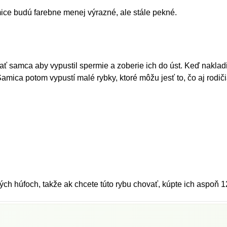
ice budú farebne menej výrazné, ale stále pekné.
ť samca aby vypustil spermie a zoberie ich do úst. Keď nakladie
Samica potom vypustí malé rybky, ktoré môžu jesť to, čo aj rodiči
kých húfoch, takže ak chcete túto rybu chovať, kúpte ich aspoň 1