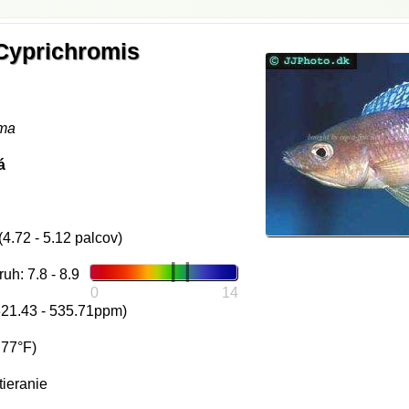
 Cyprichromis
oma
á
(4.72 - 5.12 palcov)
h: 7.8 - 8.9
0
14
321.43 - 535.71ppm)
 77°F)
tieranie