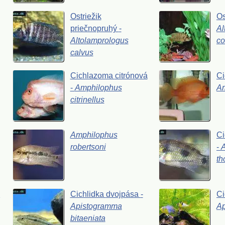
Ostriežik
Os
priečnopruhý
-
Al
Altolamprologus
co
calvus
Cichlazoma
citrónová
C
-
Amphilophus
A
citrinellus
Amphilophus
Ci
robertsoni
-
th
a
Cichlidka
dvojpása
-
Ci
Apistogramma
A
bitaeniata