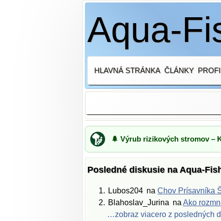
Aqua-Fis
HLAVNÁ STRÁNKA
ČLÁNKY
PROFI
🌲 Výrub rizikových stromov – 
Posledné diskusie na Aqua-Fis
Lubos204
na
Chov Prísavníka Š
Blahoslav_Jurina
na
Ako rozmno
…zobraz viacero z posledných d