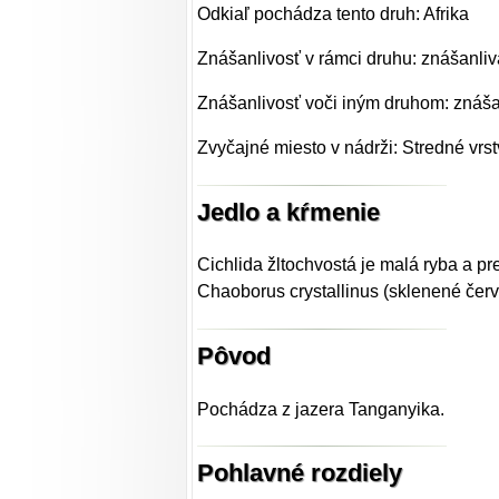
Odkiaľ pochádza tento druh: Afrika
Znášanlivosť v rámci druhu: znášanliv
Znášanlivosť voči iným druhom: znáša
Zvyčajné miesto v nádrži: Stredné vrst
Jedlo a kŕmenie
Cichlida žltochvostá je malá ryba a pr
Chaoborus crystallinus (sklenené červ
Pôvod
Pochádza z jazera Tanganyika.
Pohlavné rozdiely