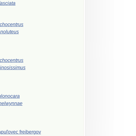
ifasciata
chocentrus
noluteus
chocentrus
inosissimus
lonocara
helwynnae
apuľovec
freibergov