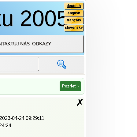
deutsch
ku 2005
english
français
slovensky
NTAKTUJ NÁS
ODKAZY
Pozrieť ›
✗
2023-04-24 09:29:11
24:24