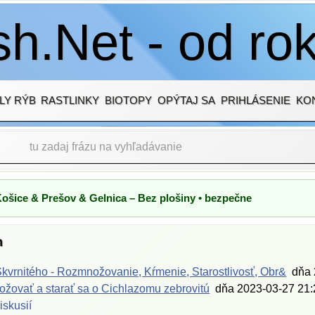
h.Net - od ro
LY RÝB
RASTLINKY
BIOTOPY
OPÝTAJ SA
PRIHLÁSENIE
KO
Košice & Prešov & Gelnica – Bez plošiny • bezpečne
h
kvrnitého - Rozmnožovanie, Kŕmenie, Starostlivosť, Obr&
dňa
žovať a starať sa o Cichlazomu zebrovitú
dňa
2023-03-27 21:
iskusií