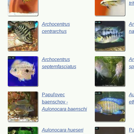
tr
Archocentrus
Ar
centrarchus
na
Archocentrus
Ar
septemfasciatus
sp
Papuľovec
Au
baenschov
-
et
Aulonocara
baenschi
Aulonocara
hueseri
P