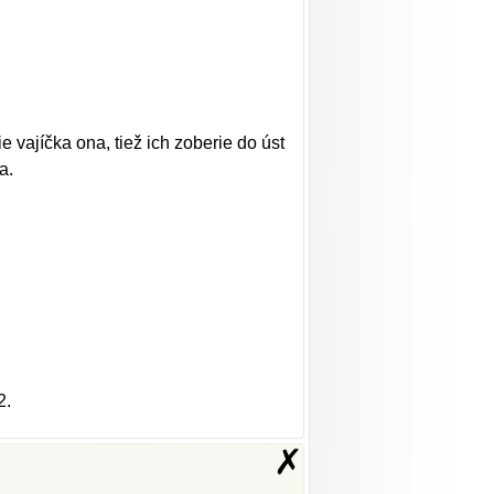
 vajíčka ona, tiež ich zoberie do úst
a.
2.
✗