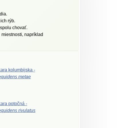
dia.
ich rýb.
 spolu chovať.
miestnosti, napríklad
kara
kolumbijska
-
equidens
metae
kara
potočná
-
equidens
rivulatus