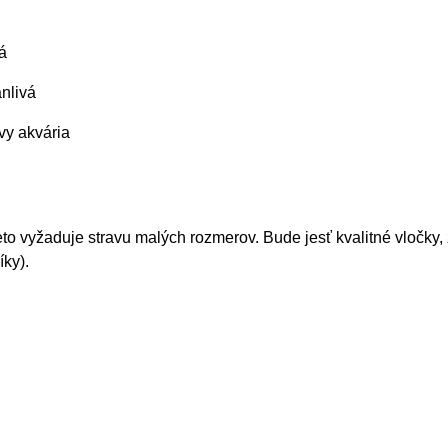
á
nlivá
vy akvária
eto vyžaduje stravu malých rozmerov. Bude jesť kvalitné vločky,
íky).