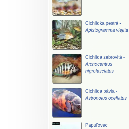
Cichlidka
pestrá
-
Apistogramma
viejita
Cichlida
zebrovitá
-
Archocentrus
nigrofasciatus
Cichlida
pávia
-
Astronotus
ocellatus
Papuľovec