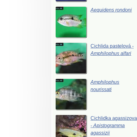
Aequidens
rondoni
Cichlida
pastelová
-
Amphilophus
alfari
Amphilophus
nourissati
Cichlidka
agassizov
-
Apistogramma
agassizii