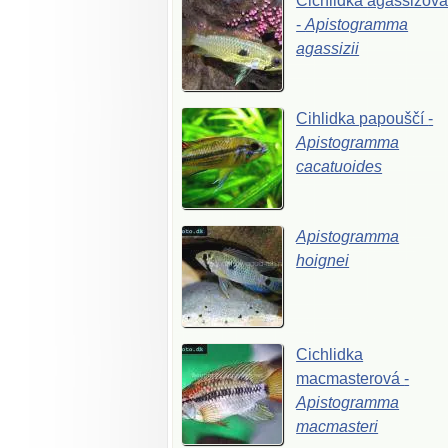
Cichlidka
agassizov
-
Apistogramma
agassizii
Cihlidka
papouščí
-
Apistogramma
cacatuoides
Apistogramma
hoignei
Cichlidka
macmasterová
-
Apistogramma
macmasteri