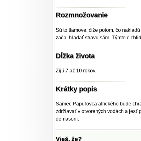
Rozmnožovanie
Sú to tlamove, čiže potom, čo nakladú 
začal hľadať stravu sám. Týmto cichl
Dĺžka života
Žijú 7 až 10 rokov.
Krátky popis
Samec Papuľovca afrického bude chrán
zdržiavať v otvorených vodách a jesť
demasoni.
Vieš, že?