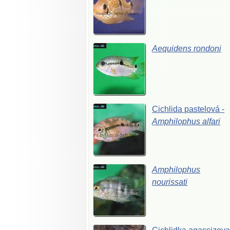
Aequidens
rondoni
Cichlida
pastelová
-
Amphilophus
alfari
Amphilophus
nourissati