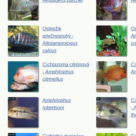
Aequidens
pulcher
A
Ostriežik
Os
priečnopruhý
-
Al
Altolamprologus
co
calvus
Cichlazoma
citrónová
C
-
Amphilophus
A
citrinellus
Amphilophus
Ci
robertsoni
-
th