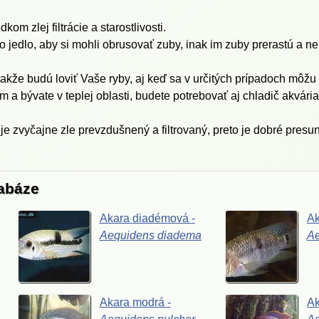
om zlej filtrácie a starostlivosti.
o jedlo, aby si mohli obrusovať zuby, inak im zuby prerastú a 
akže budú loviť Vaše ryby, aj keď sa v určitých prípadoch môžu
 bývate v teplej oblasti, budete potrebovať aj chladič akvária 
e zvyčajne zle prevzdušnený a filtrovaný, preto je dobré presu
tabáze
Akara
diadémová
-
A
Aequidens
diadema
A
Akara
modrá
-
A