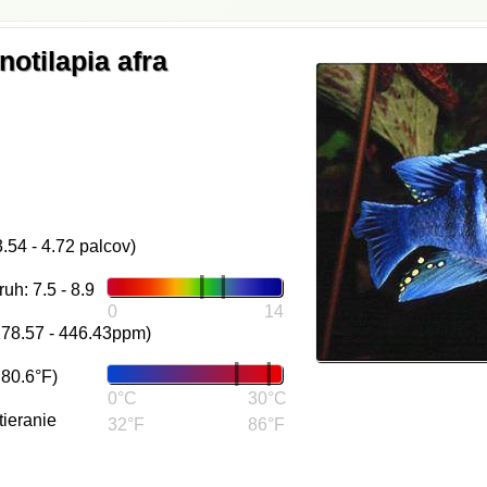
notilapia afra
3.54 - 4.72 palcov)
h: 7.5 - 8.9
0
14
178.57 - 446.43ppm)
 80.6°F)
0°C
30°C
tieranie
32°F
86°F