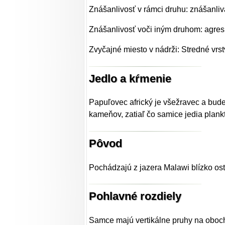
Znášanlivosť v rámci druhu: znášanli
Znášanlivosť voči iným druhom: agresív
Zvyčajné miesto v nádrži: Stredné vrst
Jedlo a kŕmenie
Papuľovec africký je všežravec a bude
kameňov, zatiaľ čo samice jedia plank
Pôvod
Pochádzajú z jazera Malawi blízko ost
Pohlavné rozdiely
Samce majú vertikálne pruhy na oboch 