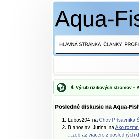
Aqua-Fis
HLAVNÁ STRÁNKA
ČLÁNKY
PROFI
🌲 Výrub rizikových stromov – 
Posledné diskusie na Aqua-Fis
Lubos204
na
Chov Prísavníka Š
Blahoslav_Jurina
na
Ako rozmno
…zobraz viacero z posledných d