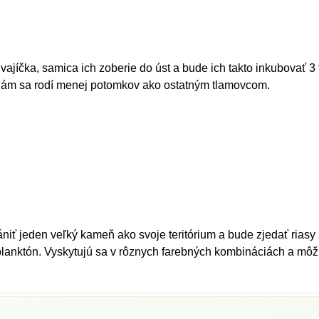
vajíčka, samica ich zoberie do úst a bude ich takto inkubovať 3 
idám sa rodí menej potomkov ako ostatným tlamovcom.
iť jeden veľký kameň ako svoje teritórium a bude zjedať rias
 planktón. Vyskytujú sa v rôznych farebných kombináciách a m