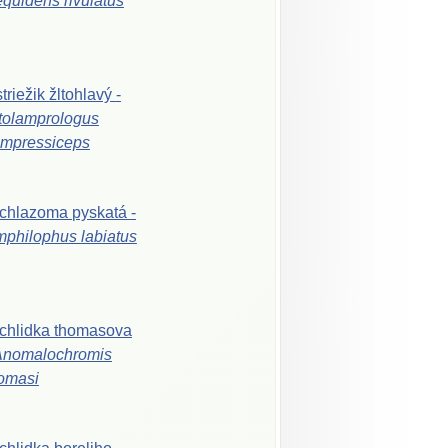
equidens
rivulatus
triežik
žltohlavý
-
tolamprologus
mpressiceps
ichlazoma
pyskatá
-
mphilophus
labiatus
chlidka
thomasova
Anomalochromis
omasi