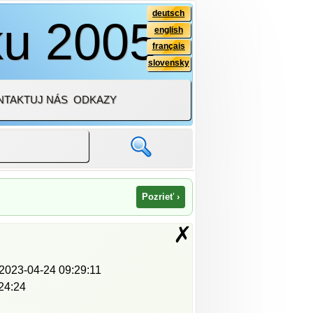
deutsch
ku 2005
english
français
slovensky
NTAKTUJ NÁS
ODKAZY
Pozrieť ›
✗
2023-04-24 09:29:11
24:24