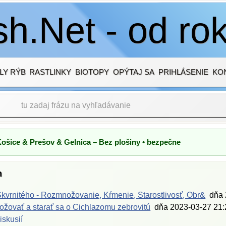
h.Net - od ro
LY RÝB
RASTLINKY
BIOTOPY
OPÝTAJ SA
PRIHLÁSENIE
KO
Košice & Prešov & Gelnica – Bez plošiny • bezpečne
h
kvrnitého - Rozmnožovanie, Kŕmenie, Starostlivosť, Obr&
dňa
žovať a starať sa o Cichlazomu zebrovitú
dňa
2023-03-27 21:
iskusií