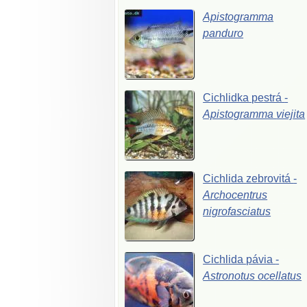
Apistogramma
panduro
Cichlidka
pestrá
-
Apistogramma
viejita
Cichlida
zebrovitá
-
Archocentrus
nigrofasciatus
Cichlida
pávia
-
Astronotus
ocellatus