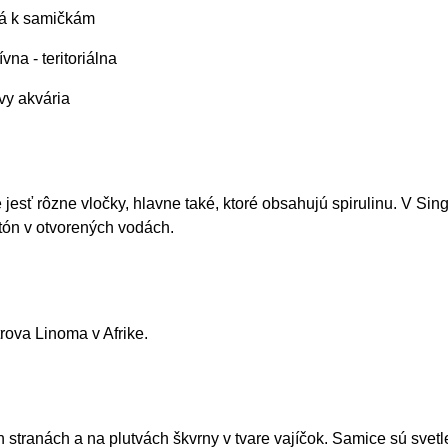
vá k samičkám
na - teritoriálna
vy akvária
 jesť rôzne vločky, hlavne také, ktoré obsahujú spirulinu. V Si
tón v otvorených vodách.
rova Linoma v Afrike.
stranách a na plutvách škvrny v tvare vajíčok. Samice sú svetle