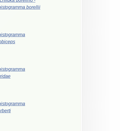
chlidka
boreliho
-
pistogramma
borellii
pistogramma
bbiceps
pistogramma
iridae
pistogramma
rberti