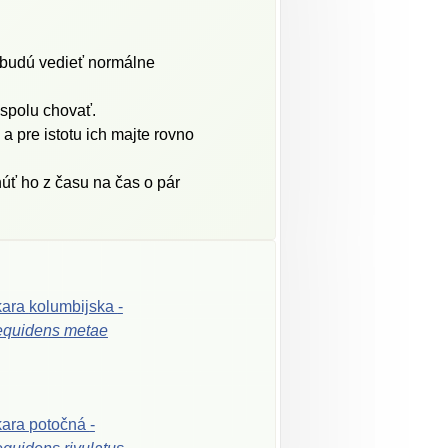
nebudú vedieť normálne
 spolu chovať.
a pre istotu ich majte rovno
núť ho z času na čas o pár
kara
kolumbijska
-
equidens
metae
kara
potočná
-