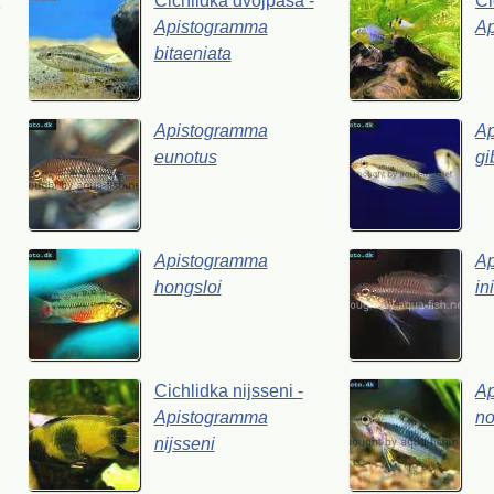
a
Cichlidka
dvojpása
-
Ci
Apistogramma
A
bitaeniata
Apistogramma
A
eunotus
gi
Apistogramma
A
hongsloi
in
Cichlidka
nijsseni
-
A
Apistogramma
no
nijsseni