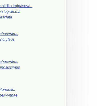
chlidka
trojpásová
-
pistogramma
ifasciata
chocentrus
noluteus
chocentrus
inosissimus
lonocara
helwynnae