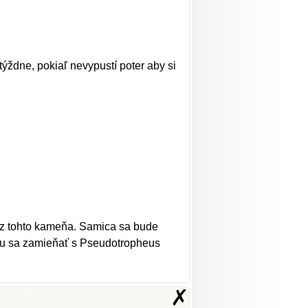
týždne, pokiaľ nevypustí poter aby si
y z tohto kameňa. Samica sa bude
ôžu sa zamieňať s Pseudotropheus
✗