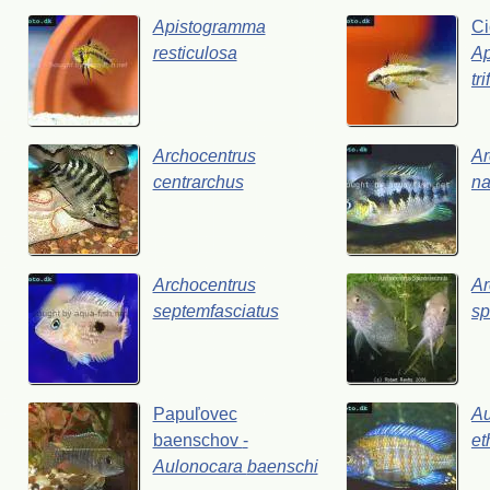
Apistogramma
Ci
resticulosa
A
tr
Archocentrus
Ar
centrarchus
na
Archocentrus
Ar
septemfasciatus
sp
Papuľovec
Au
baenschov
-
et
Aulonocara
baenschi