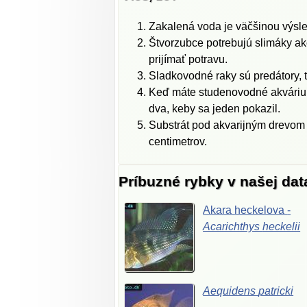
Zakalená voda je väčšinou výsledk
Štvorzubce potrebujú slimáky ak
prijímať potravu.
Sladkovodné raky sú predátory, t
Keď máte studenovodné akvárium a
dva, keby sa jeden pokazil.
Substrát pod akvarijným drevom j
centimetrov.
Príbuzné rybky v našej da
Akara
heckelova
-
Acarichthys
heckelii
Aequidens
patricki