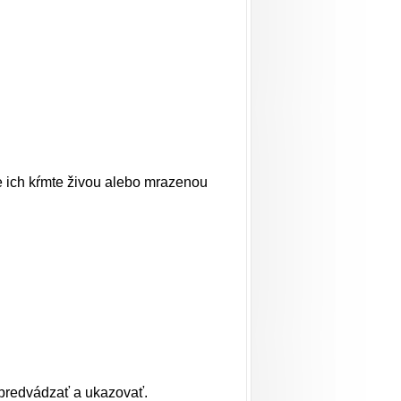
lne ich kŕmte živou alebo mrazenou
 predvádzať a ukazovať.