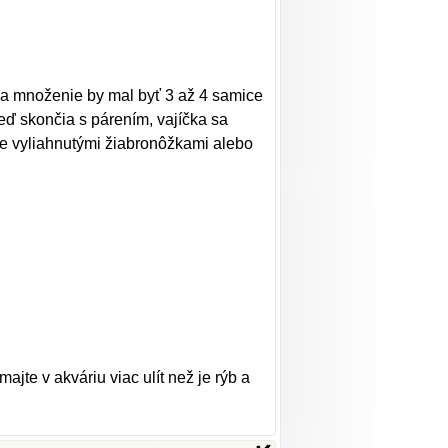
 na množenie by mal byť 3 až 4 samice
ď skončia s párením, vajíčka sa
áve vyliahnutými žiabronôžkami alebo
jte v akváriu viac ulít než je rýb a