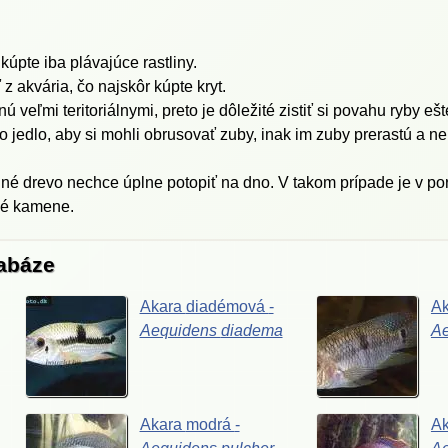
 kúpte iba plávajúce rastliny.
 akvária, čo najskôr kúpte kryt.
ú veľmi teritoriálnymi, preto je dôležité zistiť si povahu ryby eš
o jedlo, aby si mohli obrusovať zuby, inak im zuby prerastú a 
né drevo nechce úplne potopiť na dno. V takom prípade je v po
žké kamene.
tabáze
Akara
diadémová
-
A
Aequidens
diadema
A
Akara
modrá
-
A