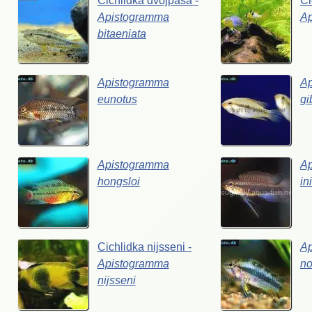
a
Cichlidka
dvojpása
-
Ci
Apistogramma
A
bitaeniata
Apistogramma
A
eunotus
gi
Apistogramma
A
hongsloi
in
Cichlidka
nijsseni
-
A
Apistogramma
no
nijsseni