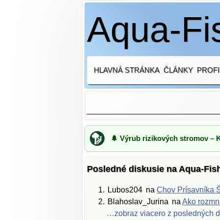
Aqua-Fis
HLAVNÁ STRÁNKA
ČLÁNKY
PROFI
🌲 Výrub rizikových stromov – 
Posledné diskusie na Aqua-Fis
Lubos204
na
Chov Prísavníka Š
Blahoslav_Jurina
na
Ako rozmno
…zobraz viacero z posledných d