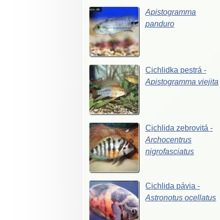
Apistogramma
panduro
Cichlidka
pestrá
-
Apistogramma
viejita
Cichlida
zebrovitá
-
Archocentrus
nigrofasciatus
Cichlida
pávia
-
Astronotus
ocellatus