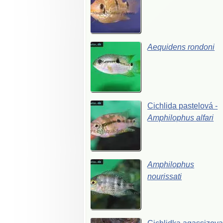
Aequidens
rondoni
Cichlida
pastelová
-
Amphilophus
alfari
Amphilophus
nourissati