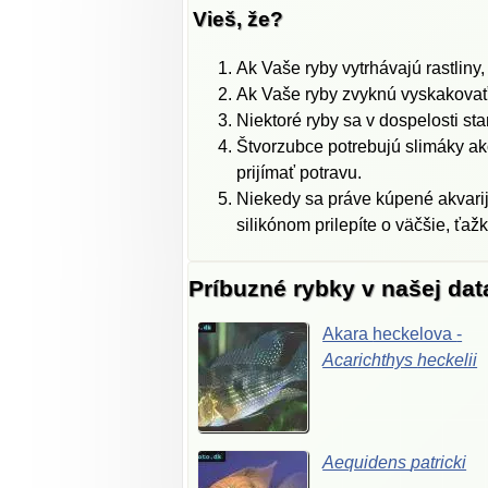
Vieš, že?
Ak Vaše ryby vytrhávajú rastliny,
Ak Vaše ryby zvyknú vyskakovať z
Niektoré ryby sa v dospelosti stan
Štvorzubce potrebujú slimáky ak
prijímať potravu.
Niekedy sa práve kúpené akvarij
silikónom prilepíte o väčšie, ťa
Príbuzné rybky v našej da
Akara
heckelova
-
Acarichthys
heckelii
Aequidens
patricki