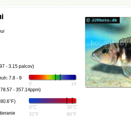
i
ui
97 - 3.15 palcov)
uh: 7.8 - 9
0
14
178.57 - 357.14ppm)
 80.6°F)
0°C
30°C
tieranie
32°F
86°F