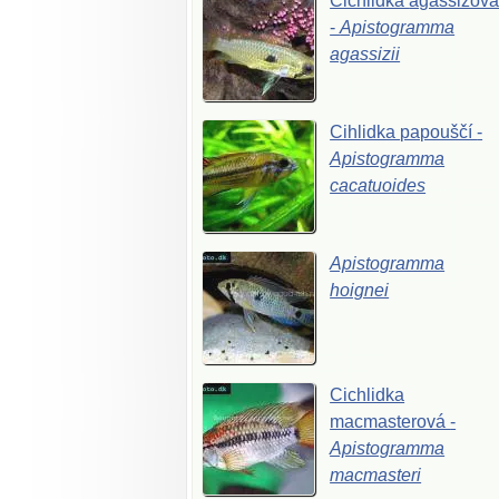
Cichlidka
agassizov
-
Apistogramma
agassizii
Cihlidka
papouščí
-
Apistogramma
cacatuoides
Apistogramma
hoignei
Cichlidka
macmasterová
-
Apistogramma
macmasteri