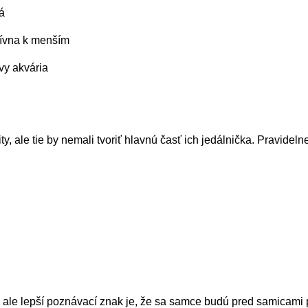
á
sívna k menším
vy akvária
ty, ale tie by nemali tvoriť hlavnú časť ich jedálnička. Pravide
ale lepší poznávací znak je, že sa samce budú pred samicami