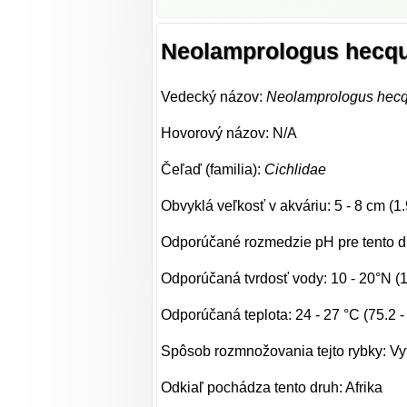
Neolamprologus hecqu
Vedecký názov:
Neolamprologus hecq
Hovorový názov: N/A
Čeľaď (familia):
Cichlidae
Obvyklá veľkosť v akváriu: 5 - 8 cm (1.
Odporúčané rozmedzie pH pre tento dr
Odporúčaná tvrdosť vody: 10 - 20°N (
Odporúčaná teplota: 24 - 27 °C (75.2 -
Spôsob rozmnožovania tejto rybky: Vy
Odkiaľ pochádza tento druh: Afrika