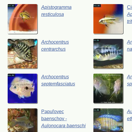
Apistogramma
Ci
resticulosa
A
tr
Archocentrus
Ar
centrarchus
na
Archocentrus
Ar
septemfasciatus
sp
Papuľovec
Au
baenschov
-
et
Aulonocara
baenschi