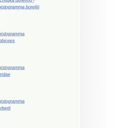
chlidka
boreliho
-
pistogramma
borellii
pistogramma
bbiceps
pistogramma
iridae
pistogramma
rberti