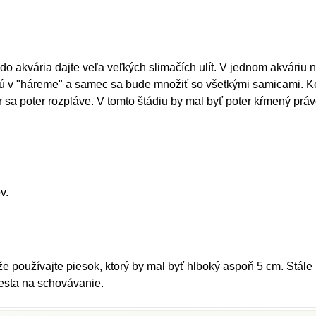
o akvária dajte veľa veľkých slimačích ulít. V jednom akváriu
 v "háreme" a samec sa bude množiť so všetkými samicami. Ke
r sa poter rozpláve. V tomto štádiu by mal byť poter kŕmený pr
v.
e používajte piesok, ktorý by mal byť hlboký aspoň 5 cm. Stále ma
iesta na schovávanie.