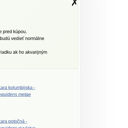
✗
te pred kúpou.
nebudú vedieť normálne
riadku ak ho akvarijným
kara
kolumbijska
-
equidens
metae
kara
potočná
-