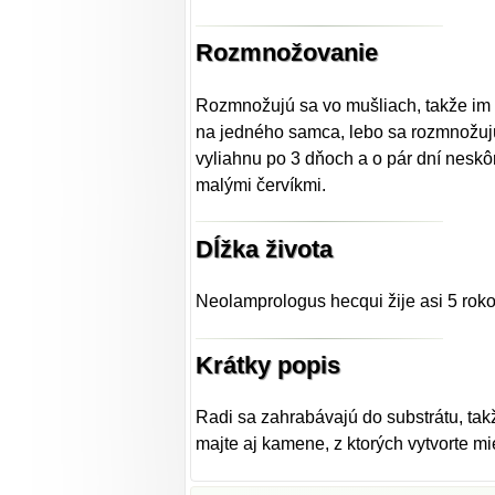
Rozmnožovanie
Rozmnožujú sa vo mušliach, takže im d
na jedného samca, lebo sa rozmnožujú
vyliahnu po 3 dňoch a o pár dní neskô
malými červíkmi.
Dĺžka života
Neolamprologus hecqui žije asi 5 roko
Krátky popis
Radi sa zahrabávajú do substrátu, takž
majte aj kamene, z ktorých vytvorte m