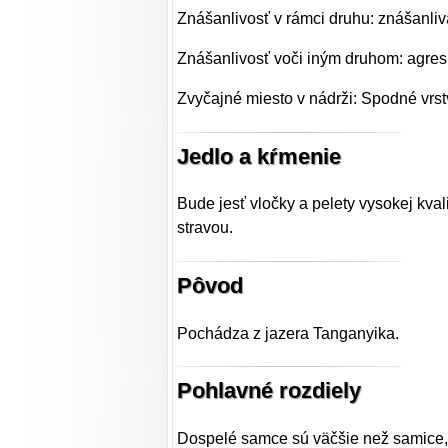
Znášanlivosť v rámci druhu: znášanliv
Znášanlivosť voči iným druhom: agre
Zvyčajné miesto v nádrži: Spodné vrst
Jedlo a kŕmenie
Bude jesť vločky a pelety vysokej kvali
stravou.
Pôvod
Pochádza z jazera Tanganyika.
Pohlavné rozdiely
Dospelé samce sú väčšie než samice, 