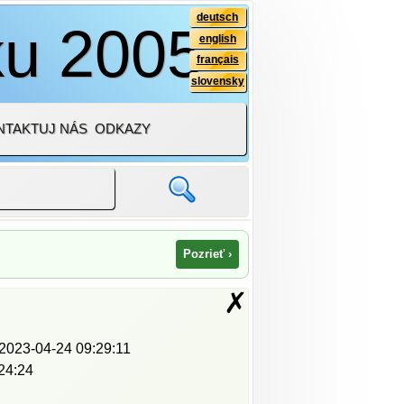
deutsch
ku 2005
english
français
slovensky
NTAKTUJ NÁS
ODKAZY
Pozrieť ›
✗
2023-04-24 09:29:11
24:24