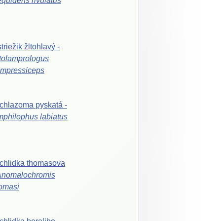
equidens
rivulatus
triežik
žltohlavý
-
tolamprologus
mpressiceps
ichlazoma
pyskatá
-
mphilophus
labiatus
chlidka
thomasova
Anomalochromis
omasi