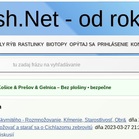
h.Net - od ro
LY RÝB
RASTLINKY
BIOTOPY
OPÝTAJ SA
PRIHLÁSENIE
KO
Košice & Prešov & Gelnica – Bez plošiny • bezpečne
h
kvrnitého - Rozmnožovanie, Kŕmenie, Starostlivosť, Obr&
dňa
žovať a starať sa o Cichlazomu zebrovitú
dňa
2023-03-27 21:
iskusií