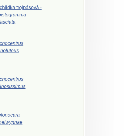
chlidka
trojpásová
-
pistogramma
ifasciata
chocentrus
noluteus
chocentrus
inosissimus
lonocara
helwynnae