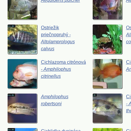
Aequidens
pulcher
A
Ostriežik
Os
priečnopruhý
-
Al
Altolamprologus
co
calvus
Cichlazoma
citrónová
C
-
Amphilophus
A
citrinellus
Amphilophus
Ci
robertsoni
-
th